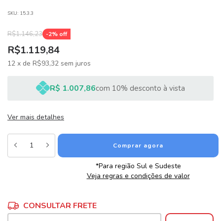
SKU:
15.3.3
R$1.146,23
-
2
% off
R$1.119,84
12
x
de
R$93,32
sem juros
R$ 1.007,86
com 10% desconto à vista
Ver mais detalhes
*Para região Sul e Sudeste
Veja regras e condições de valor
Alterar CEP
Entregas para o CEP:
CONSULTAR FRETE