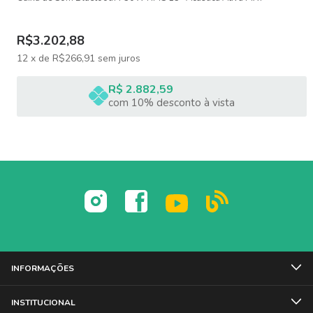
ESPECIFICAÇÕES TÉCNICAS:
R$3.202,88
Potência: 350W RMS / 600W PMPO
12
x
de
R$266,91
sem juros
Frequência de resposta: 30Hz - 20kHz
R$ 2.882,59
com 10% desconto à vista
Alto falantes: 15 polegadas
ITENS INCLUSOS:
01 Caixa de som Passiva com rodinhas MXT MX15-350P;
01 Cabo de alimentação;
INFORMAÇÕES
Manual.
INSTITUCIONAL