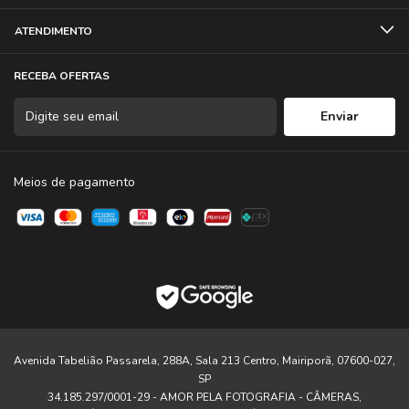
Marca: MXT
ATENDIMENTO
Garantia: 3 meses
RECEBA OFERTAS
Meios de pagamento
Avenida Tabelião Passarela, 288A, Sala 213 Centro, Mairiporã, 07600-027,
SP
34.185.297/0001-29 - AMOR PELA FOTOGRAFIA - CÂMERAS,