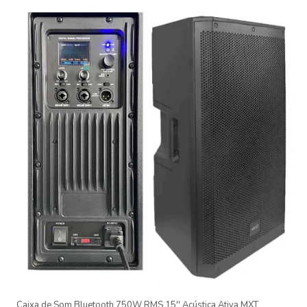
INDICADO PARA:
Festas Grandes;
Casamentos;
Aniversários;
Festa com amigos;
Confraternizações ;
Igreja;
Lojas e muito mais!
Caixa de Som Bluetooth 750W RMS 15'' Acústica Ativa MXT