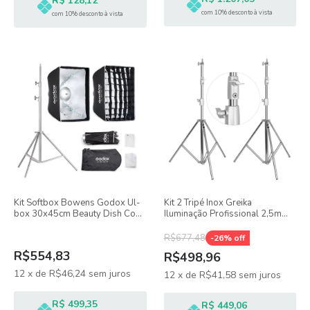
R$ 128,12
com 10% desconto à vista
com 10% desconto à vista
Kit Softbox Bowens Godox Ul-
Kit 2 Tripé Inox Greika
box 30x45cm Beauty Dish Com
Iluminação Profissional 2,5m
Tela Grid + Tripé 2 Metros Inox
15kg Fc-s288l
R$677,48
-
26
% off
R$554,83
R$498,96
12
x
de
R$46,24
sem juros
12
x
de
R$41,58
sem juros
R$ 499,35
R$ 449,06