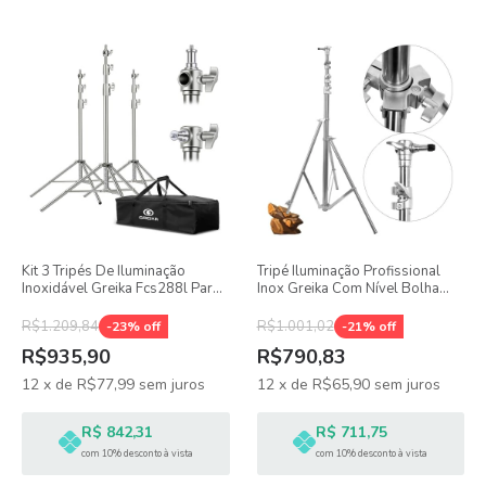
Tripé Iluminação Profissional
Kit 3 Tripés De Iluminação
Inox Greika Com Nível Bolha
Inoxidável Greika Fcs288l Para
5kg 3,5m
Até 15kg + Bolsa De Transporte
R$1.001,02
R$1.209,84
-
21
% off
-
23
% off
R$790,83
R$935,90
12
x
de
R$65,90
sem juros
12
x
de
R$77,99
sem juros
R$ 711,75
R$ 842,31
com 10% desconto à vista
com 10% desconto à vista