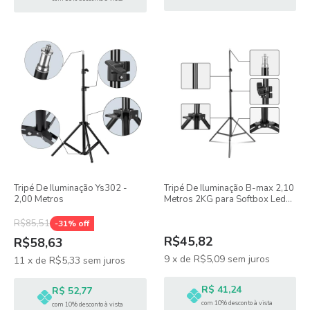
Tripé De Iluminação Ys302 -
Tripé De Iluminação B-max 2,10
2,00 Metros
Metros 2KG para Softbox Led
Sombrinha
R$85,51
-
31
% off
R$45,82
R$58,63
9
x
de
R$5,09
sem juros
11
x
de
R$5,33
sem juros
R$ 41,24
R$ 52,77
com 10% desconto à vista
com 10% desconto à vista