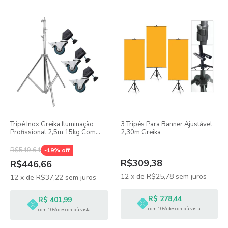
Tripé Inox Greika Iluminação
3 Tripés Para Banner Ajustável
Profissional 2,5m 15kg Com
2,30m Greika
Rodinhas Fc-s288l
R$549,64
-
19
% off
R$309,38
R$446,66
12
x
de
R$25,78
sem juros
12
x
de
R$37,22
sem juros
R$ 278,44
R$ 401,99
com 10% desconto à vista
com 10% desconto à vista