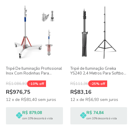
Tripé De Iluminação Profissional
Tripé de Iluminação Greika
Inox Com Rodinhas Para
YS240 2,4 Metros Para Softbox,
Estúdio Greika 20kg 3m
Ring Light, Iluminadores
R$1.086,93
R$111,36
-
10
% off
-
25
% off
R$976,75
R$83,16
12
x
de
R$81,40
sem juros
12
x
de
R$6,93
sem juros
R$ 879,08
R$ 74,84
com 10% desconto à vista
com 10% desconto à vista