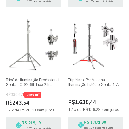
com 10% desconto à vista
com 10% desconto à vista
Tripé de Iluminação Profissional
Tripé Inox Profissional
Greika FC-S288L Inox 2,5
Iluminação Estúdio Greika 1,7m
Metros Suporta Até 15kg
Para 20kg Fc-170
R$330,67
-
26
% off
R$1.635,44
R$243,54
12
x
de
R$136,29
sem juros
12
x
de
R$20,30
sem juros
R$ 1.471,90
R$ 219,19
com 10% desconto à vista
com 10% desconto à vista