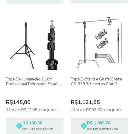
Tripé De Iluminação 2,10m
Tripé C-Stand e Girafa Greika
Profissional Reforçado Estudio
CS-330 3,3 metros Com 2
Linco
Cabeças de Efeito - Até 30Kg
R$145,00
R$1.121,95
12
x
de
R$12,08
sem juros
12
x
de
R$93,50
sem juros
R$ 130,50
R$ 1.009,76
com 10% desconto à vista
com 10% desconto à vista