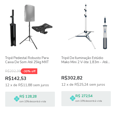
Tripé Pedestal Robusto Para
Tripé De Iluminação Estúdio
Caixa De Som Até 25kg MXT
Mako Mini 2 V-lite 1,83m - Até
5kg
R$202,39
-
30
% off
R$302,82
R$142,53
12
x
de
R$25,24
sem juros
12
x
de
R$11,88
sem juros
R$ 272,54
R$ 128,28
com 10% desconto à vista
com 10% desconto à vista