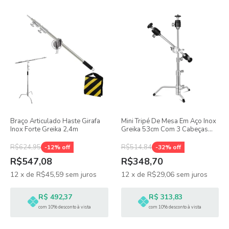
Braço Articulado Haste Girafa
Mini Tripé De Mesa Em Aço Inox
Inox Forte Greika 2,4m
Greika 53cm Com 3 Cabeças
Ball Head
R$624,95
R$514,84
-
12
% off
-
32
% off
R$547,08
R$348,70
12
x
de
R$45,59
sem juros
12
x
de
R$29,06
sem juros
R$ 492,37
R$ 313,83
com 10% desconto à vista
com 10% desconto à vista