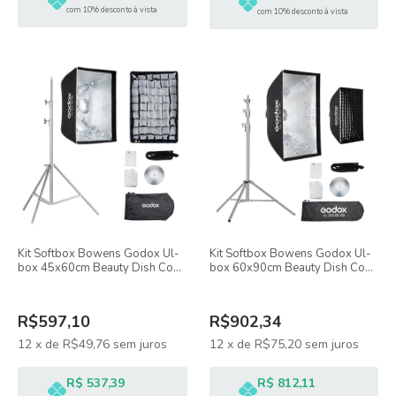
com 10% desconto à vista
com 10% desconto à vista
Kit Softbox Bowens Godox Ul-
Kit Softbox Bowens Godox Ul-
box 45x60cm Beauty Dish Com
box 60x90cm Beauty Dish Com
Tela Grid + Tripé 2 Metros Inox
Tela Grid + Tripé 2,5 Metros Inox
R$597,10
R$902,34
12
x
de
R$49,76
sem juros
12
x
de
R$75,20
sem juros
R$ 537,39
R$ 812,11