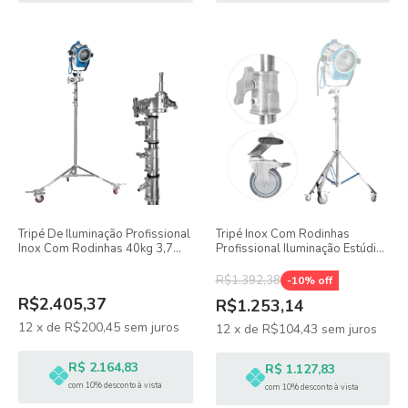
Tripé De Iluminação Profissional
Tripé Inox Com Rodinhas
Inox Com Rodinhas 40kg 3,7
Profissional Iluminação Estúdio
Metros - Fc370
Greika 4m Para 25kg
R$1.392,38
-
10
% off
R$2.405,37
R$1.253,14
12
x
de
R$200,45
sem juros
12
x
de
R$104,43
sem juros
R$ 2.164,83
R$ 1.127,83
com 10% desconto à vista
com 10% desconto à vista