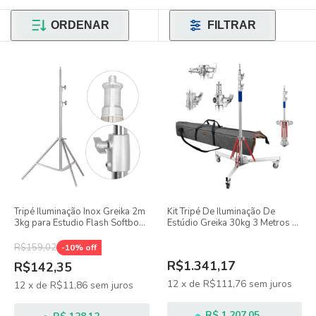
ORDENAR
FILTRAR
Tripé Iluminação Inox Greika 2m
Kit Tripé De Iluminação De
3kg para Estudio Flash Softbox
Estúdio Greika 30kg 3 Metros +
GLF-X2
Bolsa De Transporte 110cm
R$159,02
-
10
% off
R$1.341,17
R$142,35
12
x
de
R$111,76
sem juros
12
x
de
R$11,86
sem juros
R$ 1.207,05