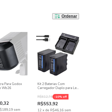
Ordenar
xtra Para Godox
Kit 2 Baterias Com
o Wb26
Carregador Duplo para Led
Filmadora NP-F980
R$612,74
-
10
% off
0,32
R$553,92
$189,19
sem
12
x
de
R$46,16
sem