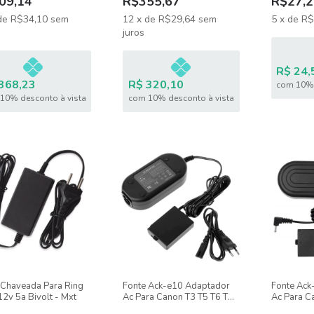
09,14
R$355,67
R$27,2
de
R$34,10
sem
12
x
de
R$29,64
sem
5
x
de
R$
juros
R$ 24,
368,23
R$ 320,10
com 10% 
10% desconto à vista
com 10% desconto à vista
 Chaveada Para Ring
Fonte Ack-e10 Adaptador
Fonte Ack
12v 5a Bivolt - Mxt
Ac Para Canon T3 T5 T6 T7
Ac Para C
Lp-e10
M6