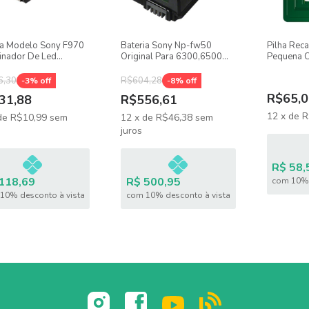
ia Modelo Sony F970
Bateria Sony Np-fw50
Pilha Rec
minador De Led
Original Para 6300,6500
Pequena C
ela)
A7s
1000mah P
6,30
R$604,28
-
3
% off
-
8
% off
R$65,0
31,88
R$556,61
12
x
de
R
de
R$10,99
sem
12
x
de
R$46,38
sem
juros
R$ 58,
118,69
R$ 500,95
com 10% 
10% desconto à vista
com 10% desconto à vista