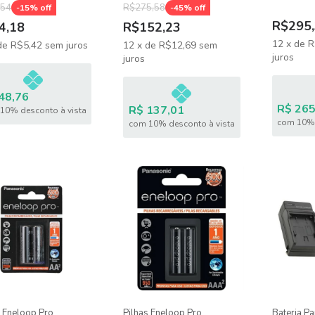
,54
R$275,58
-
15
% off
-
45
% off
R$295,
4,18
R$152,23
12
x
de
R
de
R$5,42
sem juros
12
x
de
R$12,69
sem
juros
juros
48,76
R$ 265
R$ 137,01
10% desconto à vista
com 10% 
com 10% desconto à vista
s Eneloop Pro
Pilhas Eneloop Pro
Bateria Pa