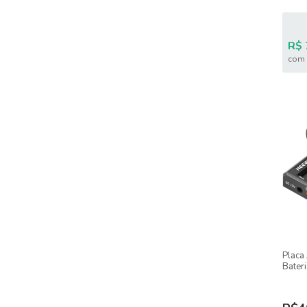
R$ 
com 
Placa
Bater
PS004
Monit
LED