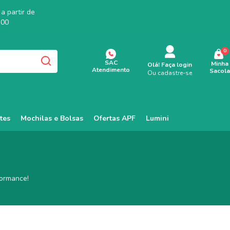
a partir de
,00
0
SAC
Minha
Olá!
Faça login
Atendimento
Sacola
Ou cadastre-se
tes
Mochilas e Bolsas
Ofertas APF
Lumini
formance!