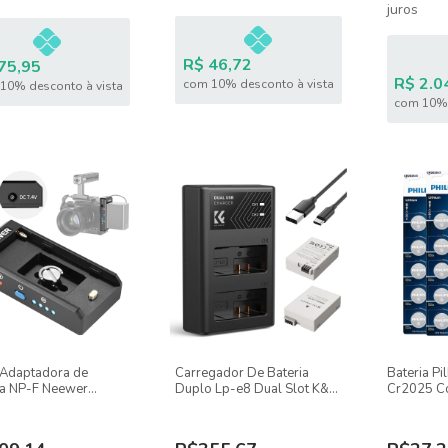
juros
R$ 46,72
75,95
R$ 2.0
com 10% desconto à vista
10% desconto à vista
com 10% 
 Adaptadora de
Carregador De Bateria
Bateria Pi
ia NP-F Neewer
Duplo Lp-e8 Dual Slot K&f
Cr2025 C
E Para Cage e
Concept Para Canon Eos
Phillips
ores Com Indicadores