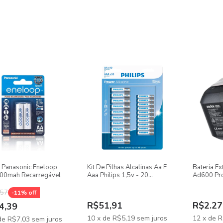
s Panasonic Eneloop
Kit De Pilhas Alcalinas Aa E
Bateria E
00mah Recarregável
Aaa Philips 1,5v - 20
Ad600 Pr
Unidades
,57
-
11
% off
R$51,91
R$2.27
4,39
10
x
de
R$5,19
sem juros
12
x
de
R
de
R$7,03
sem juros