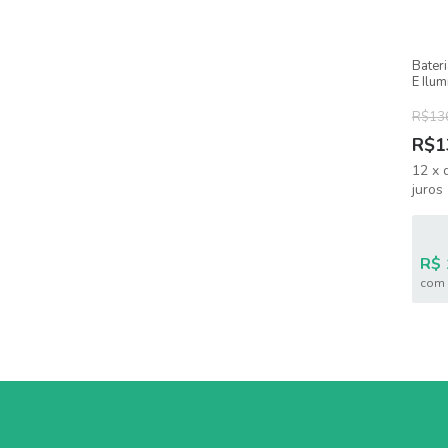
Bater
E Ilu
(paral
R$13
R$1
12
x
juros
R$ 
com 