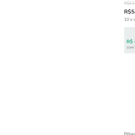
R$63
R$5
10
x
R$ 
com 
Pilha