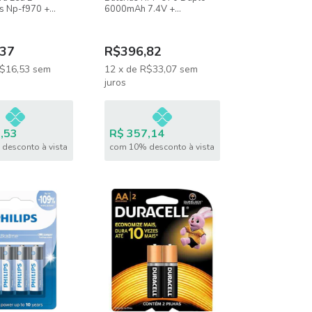
s Np-f970 +
6000mAh 7.4V +
r Bivolt
Carregador Duplo
37
R$396,82
$16,53
sem
12
x
de
R$33,07
sem
juros
,53
R$ 357,14
desconto à vista
com 10% desconto à vista