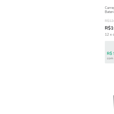
Carre
Bater
R$12
R$1
12
x
R$ 
com 