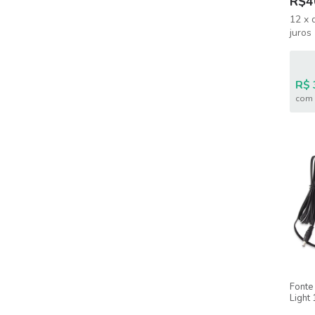
R$4
12
x
juros
R$ 
com 
Fonte
Light 