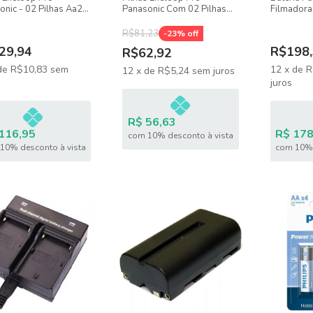
onic - 02 Pilhas Aa2-
Panasonic Com 02 Pilhas
Filmadora
mah
Aaa2- 950mah
Carregado
R$81,23
-
23
% off
29,94
R$198,
R$62,92
de
R$10,83
sem
12
x
de
R
12
x
de
R$5,24
sem juros
juros
R$ 56,63
116,95
R$ 178
com 10% desconto à vista
10% desconto à vista
com 10% 