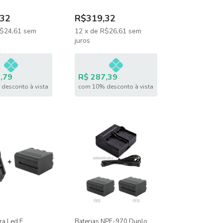
32
R$319,32
$24,61
sem
12
x
de
R$26,61
sem
juros
,79
R$ 287,39
desconto à vista
com 10% desconto à vista
ra Led E
Baterias NPF-970 Duplo