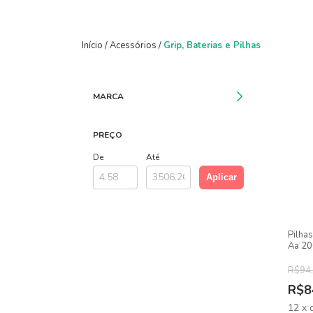
Início
/
Acessórios
/
Grip, Baterias e Pilhas
MARCA
PREÇO
De
Até
Aplicar
Pilha
Aa 20
R$94
R$8
12
x