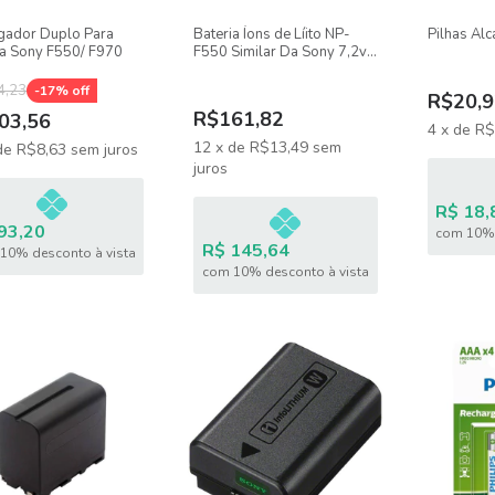
gador Duplo Para
Bateria Íons de Líito NP-
Pilhas Alc
ia Sony F550/ F970
F550 Similar Da Sony 7,2v
2400mah
4,23
-
17
% off
R$20,9
R$161,82
03,56
4
x
de
R$
12
x
de
R$13,49
sem
de
R$8,63
sem juros
juros
R$ 18,
93,20
com 10% 
R$ 145,64
10% desconto à vista
com 10% desconto à vista