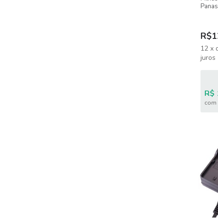
Panas
2550
R$1
12
x
juros
R$ 
com 