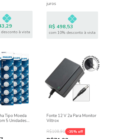
juros
43,29
R$ 498,53
desconto à vista
com 10% desconto à vista
lha Tipo Moeda
Fonte 12 V 2a Para Monitor
om 5 Unidades
Viltrox
R$108,91
-
35
% off