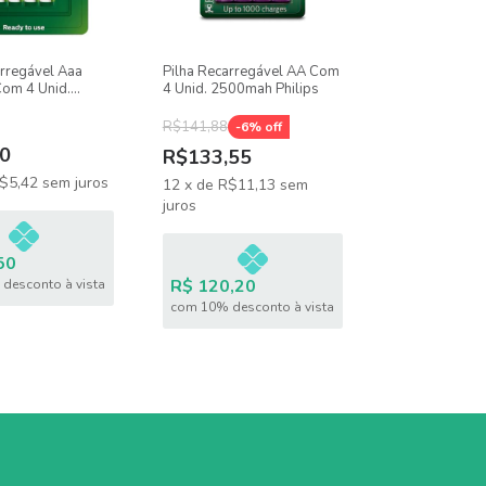
arregável Aaa
Pilha Recarregável AA Com
om 4 Unid.
4 Unid. 2500mah Philips
hilips
R$141,88
-
6
% off
0
R$133,55
$5,42
sem juros
12
x
de
R$11,13
sem
juros
50
R$ 120,20
desconto à vista
com 10% desconto à vista