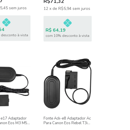
7
R$71,32
5,45
sem juros
12
x
de
R$5,94
sem juros
54
R$ 64,19
desconto à vista
com 10% desconto à vista
-e17 Adaptador
Fonte Ack-e8 Adaptador Ac
anon Eos M3 M5
Para Canon Eos Rebel T3i
T4i T5i