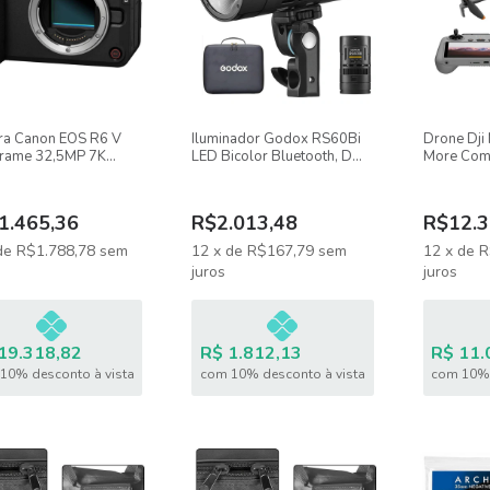
a Canon EOS R6 V
Iluminador Godox RS60Bi
Drone Dji 
Frame 32,5MP 7K
LED Bicolor Bluetooth, DMX
More Comb
Portátil Com Bateria
Rc-N3 (com
Plus - Dji
1.465,36
R$2.013,48
R$12.3
de
R$1.788,78
sem
12
x
de
R$167,79
sem
12
x
de
R
juros
juros
19.318,82
R$ 1.812,13
R$ 11.
10% desconto à vista
com 10% desconto à vista
com 10% 