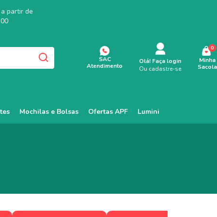
a partir de
,00
0
SAC
Minha
Olá!
Faça login
Atendimento
Sacola
Ou cadastre-se
tes
Mochilas e Bolsas
Ofertas APF
Lumini