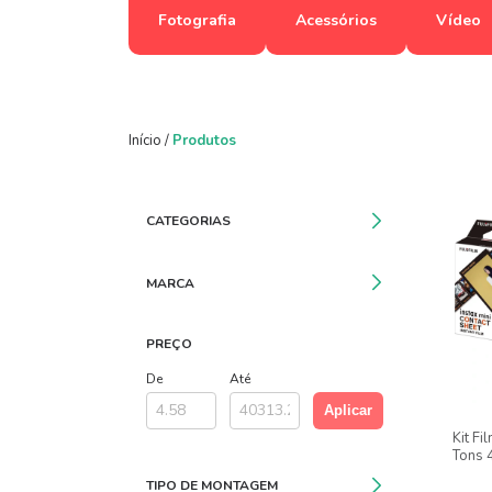
Fotografia
Acessórios
Vídeo
Início
/
Produtos
CATEGORIAS
MARCA
PREÇO
De
Até
Aplicar
Kit Fi
Tons 4
Black,
TIPO DE MONTAGEM
Branc