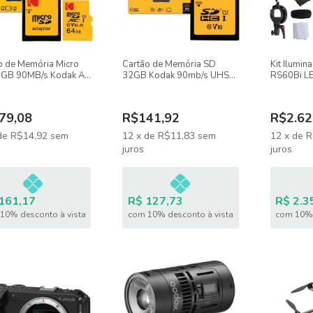
o de Memória Micro
Cartão de Memória SD
Kit Ilumi
GB 90MB/s Kodak A1
32GB Kodak 90mb/s UHS-I
RS60Bi LE
V10
V10 Full-HD
Softbox G
45cm + Tri
79,08
R$141,92
R$2.62
de
R$14,92
sem
12
x
de
R$11,83
sem
12
x
de
R
juros
juros
161,17
R$ 127,73
R$ 2.3
10% desconto à vista
com 10% desconto à vista
com 10% 