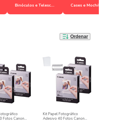
Binóculos e Telescópios
Cases e Mochilas
Ordenar
Fotográfico
Kit Papel Fotográfico
0 Fotos Canon
Adesivo 40 Fotos Canon
ra Selphy Qx-
Xc-20l Para Selphy Qx-
 Qx-10
20/square Qx-10