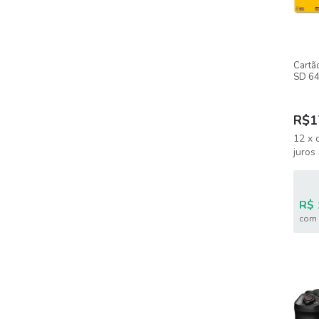
Cartã
SD 64
HS-I 
R$1
12
x
juros
R$ 
com 