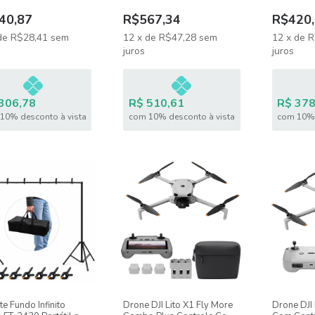
40,87
R$567,34
R$420,
de
R$28,41
sem
12
x
de
R$47,28
sem
12
x
de
R
juros
juros
306,78
R$ 510,61
R$ 378
10% desconto à vista
com 10% desconto à vista
com 10% 
e Fundo Infinito
Drone DJI Lito X1 Fly More
Drone DJI 