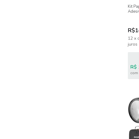
Kit Pa
Adesi
Impre
R$1
12
x
juros
R$ 
com 