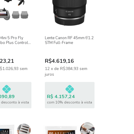
Mini 5 Pro Fly
Lente Canon RF 45mm f/1.2
o Plus Controle
STM Full-Frame
 Tela) 3 Baterias
068
23,21
R$4.619,16
$1.026,93
sem
12
x
de
R$384,93
sem
juros
090,89
R$ 4.157,24
desconto à vista
com 10% desconto à vista