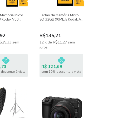
 Memória Micro
Cartão de Memória Micro
 Kodak V30
SD 32GB 90MB/s Kodak A1
UHS-I
UHS-I V10
92
R$135,21
$29,33
sem
12
x
de
R$11,27
sem
juros
,73
R$ 121,69
desconto à vista
com 10% desconto à vista