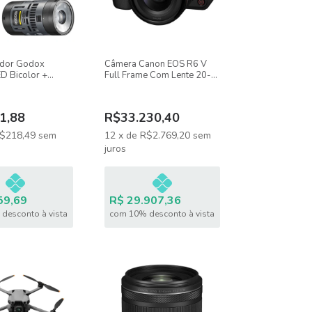
nador Godox
Câmera Canon EOS R6 V
D Bicolor +
Full Frame Com Lente 20-
reika Com Grid
50mm F/4 IS USM PZ
pé Inox
1,88
R$33.230,40
$218,49
sem
12
x
de
R$2.769,20
sem
juros
59,69
R$ 29.907,36
desconto à vista
com 10% desconto à vista