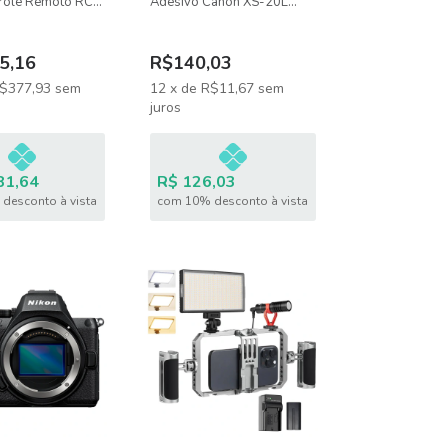
role Remoto RC-
Adesivo Canon XS-20L
la) - DJI081
Para Impressora SELPHY
QQ-20
5,16
R$140,03
$377,93
sem
12
x
de
R$11,67
sem
juros
81,64
R$ 126,03
desconto à vista
com 10% desconto à vista