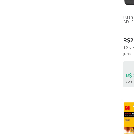
Flash
AD100
HSS
R$2
12
x
juros
R$ 
com 