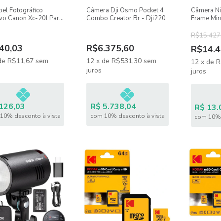
pel Fotográfico
Câmera Dji Osmo Pocket 4
Câmera Nik
vo Canon Xc-20l Para
Combo Creator Br - Dji220
Frame Mirr
ssora Selphy Qx-20
Bluetooth
R$15.427
40,03
R$6.375,60
R$14.4
de
R$11,67
sem
12
x
de
R$531,30
sem
12
x
de
R
juros
juros
126,03
R$ 5.738,04
R$ 13.
10% desconto à vista
com 10% desconto à vista
com 10% 