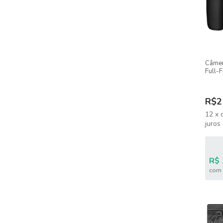
Câmer
Full-
RAW
R$2
12
x
juros
R$ 
com 