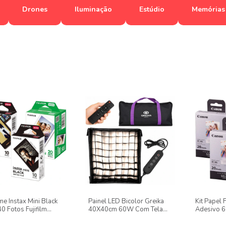
Drones
Iluminação
Estúdio
Memórias
lme Instax Mini Black
Painel LED Bicolor Greika
Kit Papel 
0 Fotos Fujifilm
40X40cm 60W Com Tela
Adesivo 6
 Contact Sheet E
Grid Flexível
Xc-20l Pa
o
20/square