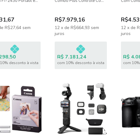
 FT-2430 Portátil e
Combo Plus Controle Com
Com Cont
ntável Com Bolsa
Tela RC-2 - DJI084
N3 (Sem Te
31,67
R$7.979,16
R$4.53
de
R$27,64
sem
12
x
de
R$664,93
sem
12
x
de
R
juros
juros
298,50
R$ 7.181,24
R$ 4.0
10% desconto à vista
com 10% desconto à vista
com 10% 