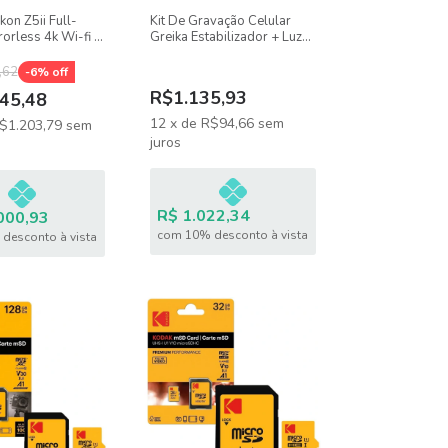
on Z5ii Full-
Kit De Gravação Celular
orless 4k Wi-fi E
Greika Estabilizador + Luz
Led + Microfone Shotgun
,62
-
6
% off
R$1.135,93
45,48
12
x
de
R$94,66
sem
$1.203,79
sem
juros
R$ 1.022,34
000,93
com 10% desconto à vista
desconto à vista