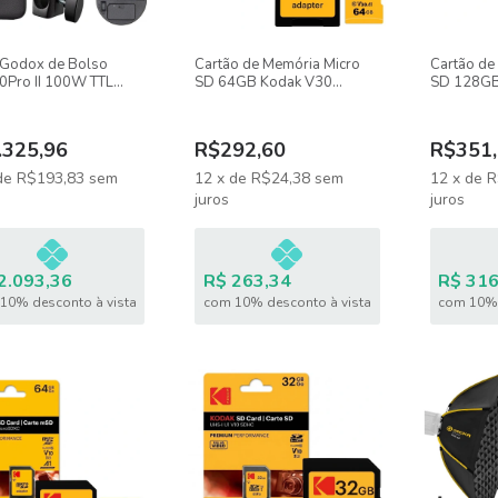
 Godox de Bolso
Cartão de Memória Micro
Cartão de
Pro II 100W TTL
SD 64GB Kodak V30
SD 128GB
100MB/s UHS-I
100MB/s 
.325,96
R$292,60
R$351,
de
R$193,83
sem
12
x
de
R$24,38
sem
12
x
de
R
juros
juros
2.093,36
R$ 263,34
R$ 316
10% desconto à vista
com 10% desconto à vista
com 10% 