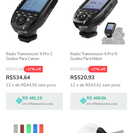
Radio Transmissor X Pro C
Radio Transmissor X Pro N
Godox Para Canon
Godox Para Nikon
R$727,42
R$709,19
-
27
% off
-
27
% off
R$534,64
R$520,93
12
x
de
R$44,55
sem juros
12
x
de
R$43,41
sem juros
R$ 481,18
R$ 468,84
com 10% desconto à vista
com 10% desconto à vista