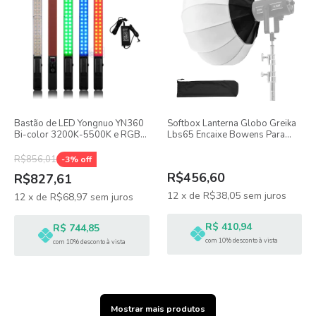
Bastão de LED Yongnuo YN360
Softbox Lanterna Globo Greika
Bi-color 3200K-5500K e RGB
Lbs65 Encaixe Bowens Para
com Fonte
Iluminação De Estúdio
R$856,01
-
3
% off
R$456,60
R$827,61
12
x
de
R$38,05
sem juros
12
x
de
R$68,97
sem juros
R$ 410,94
R$ 744,85
com 10% desconto à vista
com 10% desconto à vista
Mostrar mais produtos