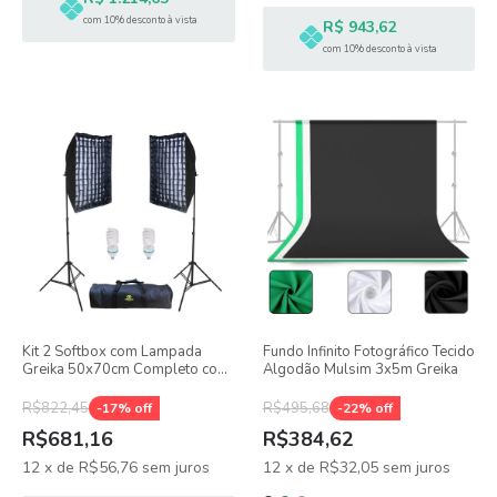
com 10% desconto à vista
R$ 943,62
com 10% desconto à vista
Kit 2 Softbox com Lampada
Fundo Infinito Fotográfico Tecido
Greika 50x70cm Completo com
Algodão Mulsim 3x5m Greika
Bolsa e Tripé para fotos e Vídeo
R$822,45
R$495,68
-
17
% off
-
22
% off
R$681,16
R$384,62
12
x
de
R$56,76
sem juros
12
x
de
R$32,05
sem juros