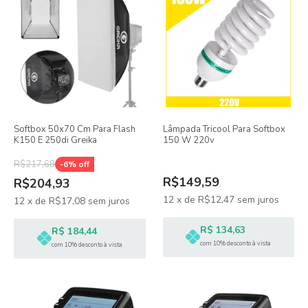
Softbox 50x70 Cm Para Flash
Lâmpada Tricool Para Softbox
K150 E 250di Greika
150 W 220v
R$217,68
-
6
% off
R$149,59
R$204,93
12
x
de
R$12,47
sem juros
12
x
de
R$17,08
sem juros
R$ 134,63
R$ 184,44
com 10% desconto à vista
com 10% desconto à vista