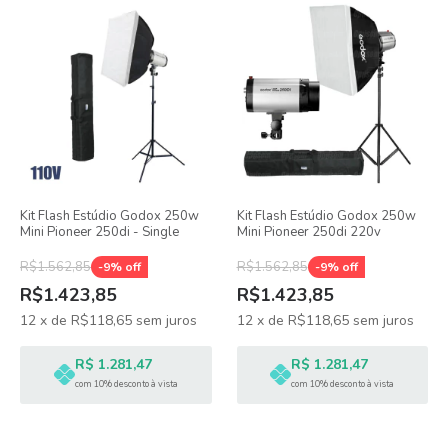
Kit Flash Estúdio Godox 250w
Kit Flash Estúdio Godox 250w
Mini Pioneer 250di - Single
Mini Pioneer 250di 220v
R$1.562,85
R$1.562,85
-
9
% off
-
9
% off
R$1.423,85
R$1.423,85
12
x
de
R$118,65
sem juros
12
x
de
R$118,65
sem juros
R$ 1.281,47
R$ 1.281,47
com 10% desconto à vista
com 10% desconto à vista