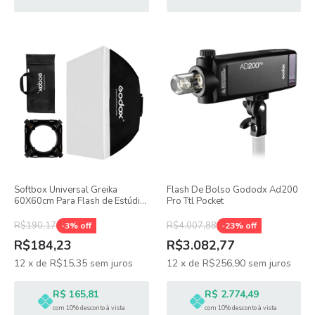
Softbox Universal Greika
Flash De Bolso Gododx Ad200
60X60cm Para Flash de Estúdio
Pro Ttl Pocket
250DI
R$190,17
R$4.007,88
-
3
% off
-
23
% off
R$184,23
R$3.082,77
12
x
de
R$15,35
sem juros
12
x
de
R$256,90
sem juros
R$ 165,81
R$ 2.774,49
com 10% desconto à vista
com 10% desconto à vista