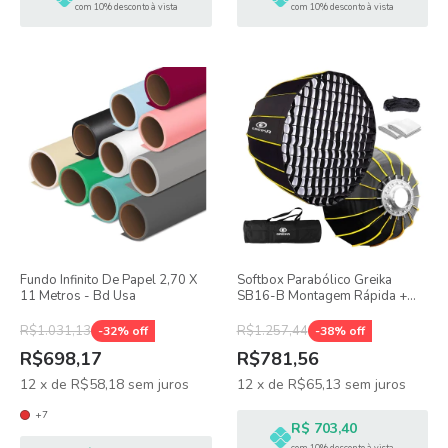
com 10% desconto à vista
com 10% desconto à vista
Fundo Infinito De Papel 2,70 X
Softbox Parabólico Greika
11 Metros - Bd Usa
SB16-B Montagem Rápida +
Tela Grid
R$1.031,13
R$1.257,44
-
32
% off
-
38
% off
R$698,17
R$781,56
12
x
de
R$58,18
sem juros
12
x
de
R$65,13
sem juros
+7
R$ 703,40