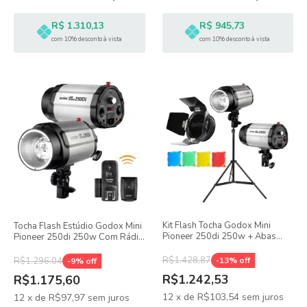
R$ 1.310,13
R$ 945,73
com 10% desconto à vista
com 10% desconto à vista
Kit Flash Tocha Godox Mini
Tocha Flash Estúdio Godox Mini
Pioneer 250di 250w + Abas
Pioneer 250di 250w Com Rádio
Colmeia 4 Gelatinas E Tripé
Flash Ct-16
R$1.428,87
R$1.296,04
-
13
% off
-
9
% off
R$1.242,53
R$1.175,60
12
x
de
R$103,54
sem juros
12
x
de
R$97,97
sem juros