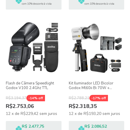
com 10% desconto à vista
com 10% desconto à vista
Flash de Câmera Speedlight
Kit Iluminador LED Bicolor
Godox V100 2.4Ghz TTL
Godox Ml60ii Bi 70W +
Adaptador AK-B01 + Baterias E
Carregador
R$3.194,37
R$2.788,21
-
14
% off
-
17
% off
R$2.753,06
R$2.318,35
12
x
de
R$229,42
sem juros
12
x
de
R$193,20
sem juros
R$ 2.477,75
R$ 2.086,52