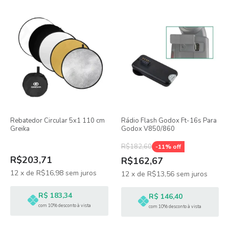
Rebatedor Circular 5x1 110 cm
Rádio Flash Godox Ft-16s Para
Greika
Godox V850/860
R$182,60
-
11
% off
R$203,71
R$162,67
12
x
de
R$16,98
sem juros
12
x
de
R$13,56
sem juros
R$ 183,34
R$ 146,40
com 10% desconto à vista
com 10% desconto à vista