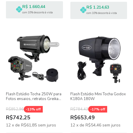
R$ 1.660,44
R$ 1.214,63
com 10% desconto à vista
com 10% desconto à vista
Flash Estúdio Tocha 250W para
Flash Estúdio Mini Tocha Godox
Fotos ensaios, retratos Greika
K180A 180W
EG-250
R$852,96
R$784,43
-
13
% off
-
17
% off
R$742,25
R$653,49
12
x
de
R$61,85
sem juros
12
x
de
R$54,46
sem juros