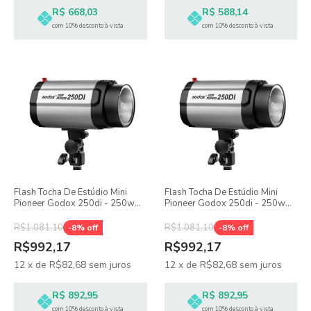
R$ 668,03
R$ 588,14
com 10% desconto à vista
com 10% desconto à vista
Flash Tocha De Estúdio Mini
Flash Tocha De Estúdio Mini
Pioneer Godox 250di - 250w
Pioneer Godox 250di - 250w
110v
220v
R$1.081,10
R$1.081,10
-
8
% off
-
8
% off
R$992,17
R$992,17
12
x
de
R$82,68
sem juros
12
x
de
R$82,68
sem juros
R$ 892,95
R$ 892,95
com 10% desconto à vista
com 10% desconto à vista