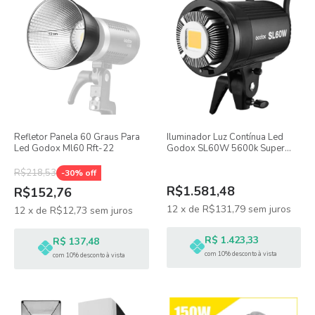
Refletor Panela 60 Graus Para
Iluminador Luz Contínua Led
Led Godox Ml60 Rft-22
Godox SL60W 5600k Super
Potente
R$218,53
-
30
% off
R$1.581,48
R$152,76
12
x
de
R$131,79
sem juros
12
x
de
R$12,73
sem juros
R$ 1.423,33
R$ 137,48
com 10% desconto à vista
com 10% desconto à vista