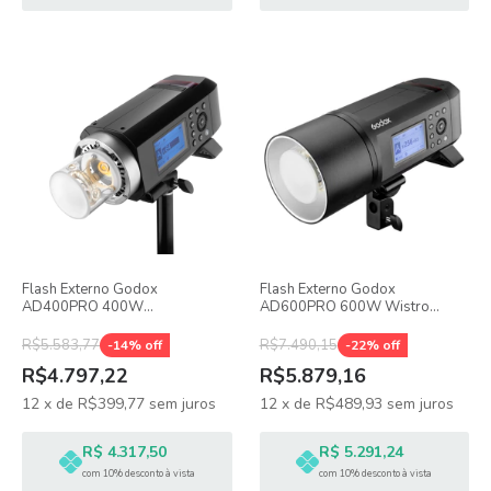
Flash Externo Godox
Flash Externo Godox
AD400PRO 400W
AD600PRO 600W Wistro
Multifuncional
Multifuncional
R$5.583,77
R$7.490,15
-
14
% off
-
22
% off
R$4.797,22
R$5.879,16
12
x
de
R$399,77
sem juros
12
x
de
R$489,93
sem juros
R$ 4.317,50
R$ 5.291,24
com 10% desconto à vista
com 10% desconto à vista