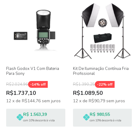
Flash Godox V1 Com Bateria
Kit De Iluminação Contínua Fria
Para Sony
Profissional
R$2.024,96
R$1.390,25
-
14
% off
-
22
% off
R$1.737,10
R$1.089,50
12
x
de
R$144,76
sem juros
12
x
de
R$90,79
sem juros
R$ 1.563,39
R$ 980,55
com 10% desconto à vista
com 10% desconto à vista