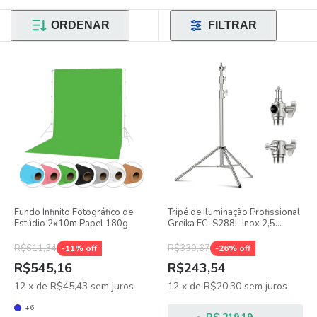
ORDENAR
FILTRAR
Fundo Infinito Fotográfico de
Tripé de Iluminação Profissional
Estúdio 2x10m Papel 180g
Greika FC-S288L Inox 2,5
Metros Suporta Até 15kg
R$611,34
R$330,67
-
11
% off
-
26
% off
R$545,16
R$243,54
12
x
de
R$45,43
sem juros
12
x
de
R$20,30
sem juros
+6