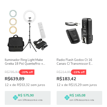
Iluminador Ring Light Make
Radio Flash Godox Ct 16
Greika 18 Pol Quente/frio +
Canais C/ Transmissor E
Tripé
Receptor
R$795,93
R$214,95
-
20
% off
-
15
% off
R$639,89
R$183,42
12
x
de
R$53,32
sem juros
12
x
de
R$15,29
sem juros
R$ 575,90
R$ 165,08
com 10% desconto à vista
com 10% desconto à vista