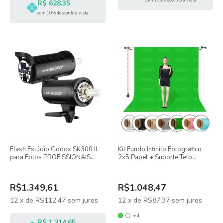
com 10% desconto à vista
R$ 628,35
com 10% desconto à vista
Flash Estúdio Godox SK300 II
Kit Fundo Infinito Fotográfico
para Fotos PROFISSIONAIS
2x5 Papel + Suporte Teto
300W com Rádio Embutido
Parede Expan Greika
R$1.349,61
R$1.048,47
12
x
de
R$112,47
sem juros
12
x
de
R$87,37
sem juros
+4
R$ 1.214,65