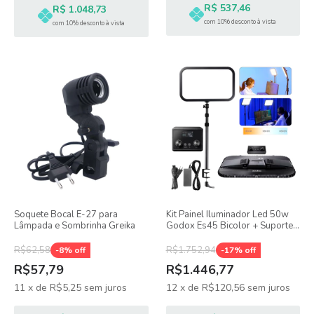
R$ 537,46
R$ 1.048,73
com 10% desconto à vista
com 10% desconto à vista
Soquete Bocal E-27 para
Kit Painel Iluminador Led 50w
Lâmpada e Sombrinha Greika
Godox Es45 Bicolor + Suporte
"L" E Controle Dimmer De Mesa
R$62,58
R$1.752,94
-
8
% off
-
17
% off
R$57,79
R$1.446,77
11
x
de
R$5,25
sem juros
12
x
de
R$120,56
sem juros