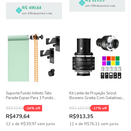
R$ 219,19
com 10% desconto à vista
R$ 490,64
com 10% desconto à vista
Suporte Fundo Infinito Teto
Kit Lente de Projeção Snoot
Parede Expan Para 1 Fundo
Bowens Greika Com Gelatinas
Greika + Barras
de Cor + Filtros Com Efeitos
R$632,67
R$1.102,03
-
24
% off
-
17
% off
R$479,64
R$913,35
12
x
de
R$39,97
sem juros
12
x
de
R$76,11
sem juros