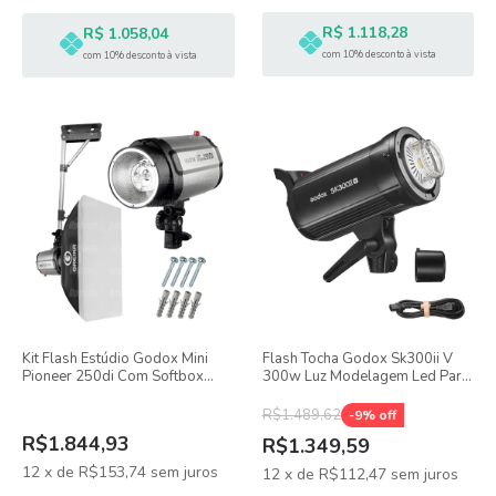
R$ 1.118,28
R$ 1.058,04
com 10% desconto à vista
com 10% desconto à vista
Kit Flash Estúdio Godox Mini
Flash Tocha Godox Sk300ii V
Pioneer 250di Com Softbox
300w Luz Modelagem Led Para
50x70 E Suporte De Parede Ou
Estúdio
Teto
R$1.489,62
-
9
% off
R$1.844,93
R$1.349,59
12
x
de
R$153,74
sem juros
12
x
de
R$112,47
sem juros