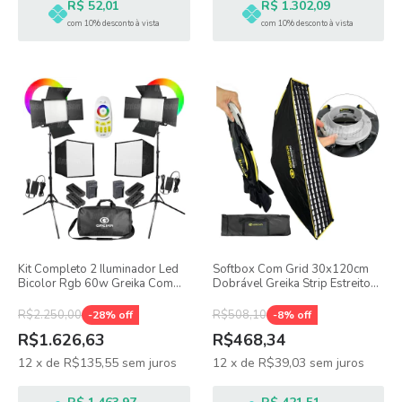
R$ 52,01
R$ 1.302,09
com 10% desconto à vista
com 10% desconto à vista
Kit Completo 2 Iluminador Led
Softbox Com Grid 30x120cm
Bicolor Rgb 60w Greika Com
Dobrável Greika Strip Estreito
Baterias Softbox L5500rp
Encaixe Bowens
R$2.250,00
R$508,10
-
28
% off
-
8
% off
R$1.626,63
R$468,34
12
x
de
R$135,55
sem juros
12
x
de
R$39,03
sem juros