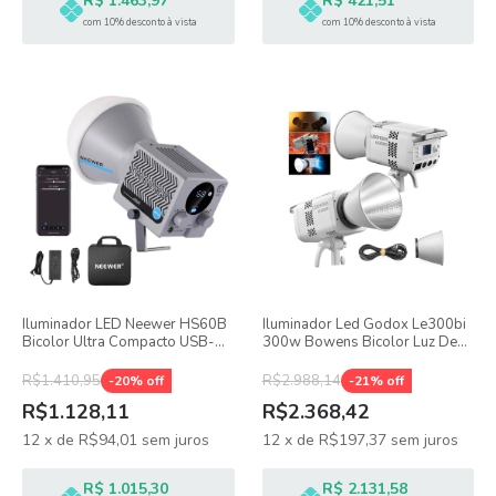
R$ 1.463,97
R$ 421,51
com 10% desconto à vista
com 10% desconto à vista
Iluminador LED Neewer HS60B
Iluminador Led Godox Le300bi
Bicolor Ultra Compacto USB-C
300w Bowens Bicolor Luz De
Com Difusor e Bolsa
Estúdio E Vídeo
R$1.410,95
R$2.988,14
-
20
% off
-
21
% off
R$1.128,11
R$2.368,42
12
x
de
R$94,01
sem juros
12
x
de
R$197,37
sem juros
R$ 1.015,30
R$ 2.131,58