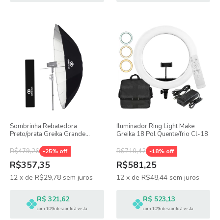
Sombrinha Rebatedora
Iluminador Ring Light Make
Preto/prata Greika Grande
Greika 18 Pol Quente/frio Cl-18
Bs16-75 180 Cm
R$479,26
R$710,42
-
25
% off
-
18
% off
R$357,35
R$581,25
12
x
de
R$29,78
sem juros
12
x
de
R$48,44
sem juros
R$ 321,62
R$ 523,13
com 10% desconto à vista
com 10% desconto à vista