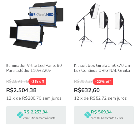
Iluminador V-lite Led Panel 80
Kit soft box Girafa 3 50x70 cm
Para Estúdio 110v/220v
Luz Contínua ORIGINAL Greika
R$2.591,78
R$808,39
-
3
% off
-
22
% off
R$2.504,38
R$632,60
12
x
de
R$208,70
sem juros
12
x
de
R$52,72
sem juros
R$ 2.253,94
R$ 569,34
com 10% desconto à vista
com 10% desconto à vista