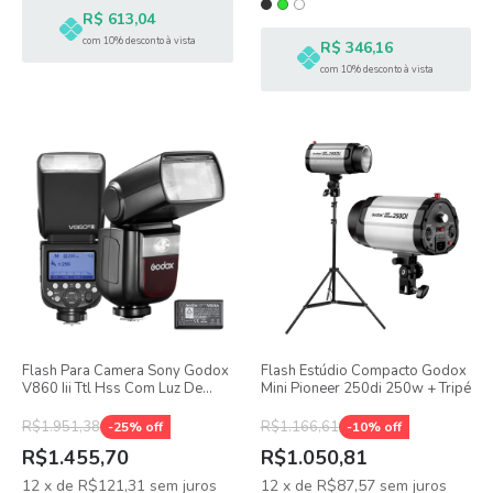
R$ 613,04
com 10% desconto à vista
R$ 346,16
com 10% desconto à vista
Flash Para Camera Sony Godox
Flash Estúdio Compacto Godox
V860 Iii Ttl Hss Com Luz De
Mini Pioneer 250di 250w + Tripé
Modelagem + Bateria
R$1.951,38
R$1.166,61
-
25
% off
-
10
% off
R$1.455,70
R$1.050,81
12
x
de
R$121,31
sem juros
12
x
de
R$87,57
sem juros