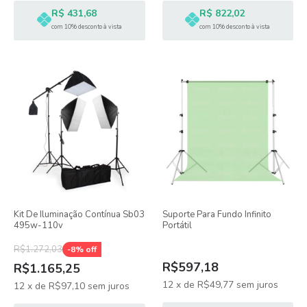
R$ 431,68
R$ 822,02
com 10% desconto à vista
com 10% desconto à vista
Kit De Iluminação Contínua Sb03
Suporte Para Fundo Infinito
495w-110v
Portátil
R$1.272,03
-
8
% off
R$597,18
R$1.165,25
12
x
de
R$49,77
sem juros
12
x
de
R$97,10
sem juros