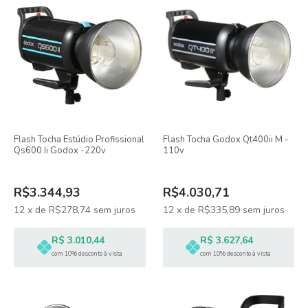
Flash Tocha Estúdio Profissional
Flash Tocha Godox Qt400ii M -
Qs600 Ii Godox -220v
110v
R$3.344,93
R$4.030,71
12
x
de
R$278,74
sem juros
12
x
de
R$335,89
sem juros
R$ 3.010,44
R$ 3.627,64
com 10% desconto à vista
com 10% desconto à vista