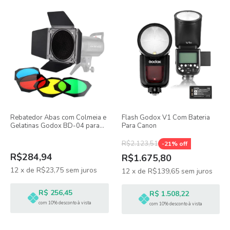
Rebatedor Abas com Colmeia e
Flash Godox V1 Com Bateria
Gelatinas Godox BD-04 para
Para Canon
Flash e Led Estúdio
R$2.123,51
-
21
% off
R$284,94
R$1.675,80
12
x
de
R$23,75
sem juros
12
x
de
R$139,65
sem juros
R$ 256,45
R$ 1.508,22
com 10% desconto à vista
com 10% desconto à vista