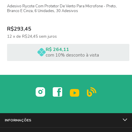
Vendas online
Adesivo Rycote Com Protetor De Vento Para Microfone - Preto,
Branco E Cinza, 6 Unidades, 30 Adesivos
R$293,45
Diferenciais do LUMINIA1-WH
12
x
de
R$24,45
sem juros
Captação de voz clara e estável
R$ 264,11
Design discreto e confortável
com 10% desconto à vista
Fácil de usar (plug and play)
Payback sem retirar o repctor
Cancelamento de ruído nativo
Ideal para uso com celular e câmeras compatíveis
INFORMAÇÕES