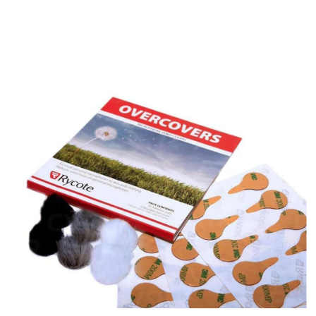
Aumenta a confiança do cliente na sua fala
Ideal para vendas ao vivo, Instagram, TikTok e YouTube
Em live shop, quem tem áudio melhor vende mais.
Perfeito para:
Lives no Instagram e TikTok
Live Shop (Shopee, Mercado Livre, etc.)
Streaming ao vivo
Apresentações e treinamentos
Criadores de conteúdo