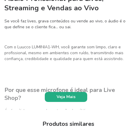
Streaming e Vendas ao Vivo
Se você faz lives, grava conteúdos ou vende ao vivo, o áudio é o
que define se o cliente fica… ou sai.
Com o Luucco LUMINIA1-WH, você garante som limpo, claro e
profissional, mesmo em ambientes com ruído, transmitindo mais
confiança, credibilidade e qualidade para quem está assistindo.
Por que esse microfone é ideal para Live
Veja Mais
Shop?
Áudio nítido que prende a atenção do público
Reduz ruídos e melhora a clareza da voz
Produtos similares
Mais profissionalismo nas suas transmissões