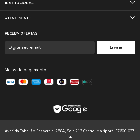
ESPECIFICAÇÕES TÉCNICAS:
INSTITUCIONAL
Transmissão Sem Fio: Digital 2.4Ghz
ATENDIMENTO
Microfone: Omnidirecional
RECEBA OFERTAS
Sensibilidade: -38dB
Alcance de frequência: 20Hz - Khz
Meios de pagamento
Razão Sinal-Ruído: >80dB
Profundidade de Bits: 24 Bit
Alcance operacional: 100 metros
Avenida Tabelião Passarela, 288A, Sala 213 Centro, Mairiporã, 07600-027,
Capacidade da bateria:
SP