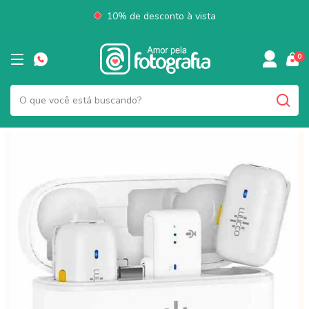
10% de desconto à vista
0