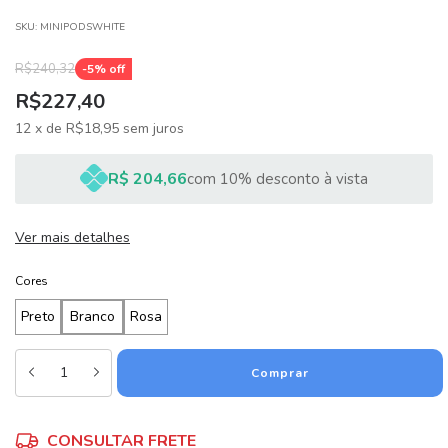
SKU:
MINIPODSWHITE
R$240,32
-
5
% off
R$227,40
12
x
de
R$18,95
sem juros
R$ 204,66
com 10% desconto à vista
Ver mais detalhes
Cores
Preto
Branco
Rosa
Alterar CEP
Entregas para o CEP:
CONSULTAR FRETE