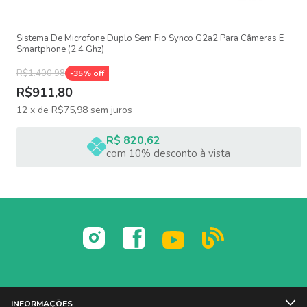
Sistema De Microfone Duplo Sem Fio Synco G2a2 Para Câmeras E
Smartphone (2,4 Ghz)
Diferenciais do LUMINIA1-PK
R$1.400,98
-
35
% off
R$911,80
Captação de voz clara e estável
12
x
de
R$75,98
sem juros
Design discreto e confortável
R$ 820,62
Fácil de usar (plug and play)
com 10% desconto à vista
Payback sem retirar o repctor
Cancelamento de ruído nativo
Ideal para uso com celular e câmeras compatíveis
INFORMAÇÕES