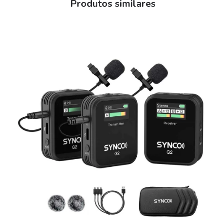
Produtos similares
Aumenta a confiança do cliente na sua fala
Ideal para vendas ao vivo, Instagram, TikTok e YouTube
Em live shop, quem tem áudio melhor vende mais.
Perfeito para:
Lives no Instagram e TikTok
Live Shop (Shopee, Mercado Livre, etc.)
Streaming ao vivo
Apresentações e treinamentos
Criadores de conteúdo
Vendas online