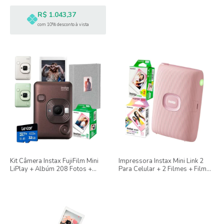
R$ 1.043,37
com 10% desconto à vista
Kit Câmera Instax FujiFilm Mini
Impressora Instax Mini Link 2
LiPlay + Albúm 208 Fotos +
Para Celular + 2 Filmes + Filme
Cartão MicroSD + Filme 20
Macaron - Kit Presente
Poses Branco