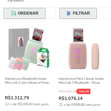
9 produtos
ORDENAR
FILTRAR
Impressora Bluetooth Instax
Impressora Para Celular Instax
Mini Link 3 com Album e Filme
Mini Link 3 Bluetooth - Rose
10 fotos
Pink
R$1.135,24
-
5
% off
R$1.312,79
R$1.076,14
12
x
de
R$109,40
sem juros
12
x
de
R$89,68
sem juros