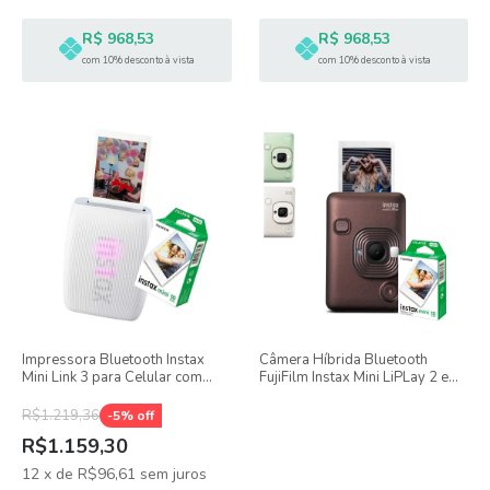
R$ 968,53
R$ 968,53
com 10% desconto à vista
com 10% desconto à vista
Impressora Bluetooth Instax
Câmera Híbrida Bluetooth
Mini Link 3 para Celular com
FujiFilm Instax Mini LiPLay 2 em
Filme 10 fotos
1 + Pacote de 10 Filmes
R$1.219,36
-
5
% off
R$1.159,30
12
x
de
R$96,61
sem juros