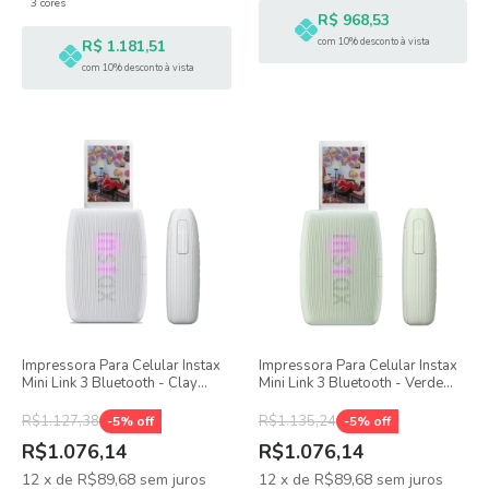
3 cores
R$ 968,53
com 10% desconto à vista
R$ 1.181,51
com 10% desconto à vista
Impressora Para Celular Instax
Impressora Para Celular Instax
Mini Link 3 Bluetooth - Clay
Mini Link 3 Bluetooth - Verde
White
Sálvia
R$1.127,38
R$1.135,24
-
5
% off
-
5
% off
R$1.076,14
R$1.076,14
12
x
de
R$89,68
sem juros
12
x
de
R$89,68
sem juros