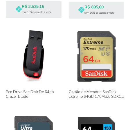
R$ 3.525,16
R$ 895,60
com 10% desconto à vista
com 10% desconto à vista
Pen Drive San Disk De 64gb
Cartão de Memória SanDisk
Cruzer Blade
Extreme 64GB 170MB/s SDXC
UHS-I