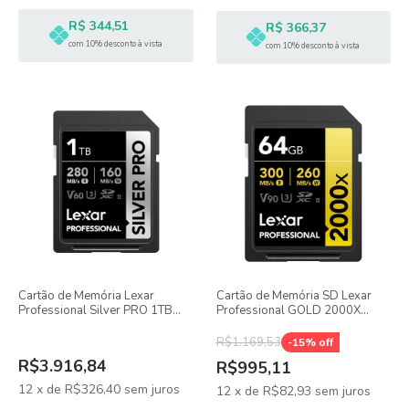
R$ 344,51
R$ 366,37
com 10% desconto à vista
com 10% desconto à vista
Cartão de Memória Lexar
Cartão de Memória SD Lexar
Professional Silver PRO 1TB
Professional GOLD 2000X
280MB/s V60 SDXC UHS-II
64GB 300MB/s V90 SDXC
UHS-II
R$1.169,53
-
15
% off
R$3.916,84
R$995,11
12
x
de
R$326,40
sem juros
12
x
de
R$82,93
sem juros