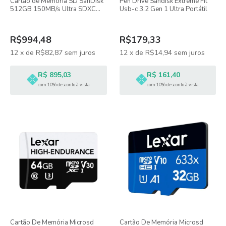
Cartão de Memória SD SanDisk
Pen Drive Sandisk Extreme Fit
512GB 150MB/s Ultra SDXC
Usb-c 3.2 Gen 1 Ultra Portátil
UHS-I
R$994,48
R$179,33
12
x
de
R$82,87
sem juros
12
x
de
R$14,94
sem juros
R$ 895,03
R$ 161,40
com 10% desconto à vista
com 10% desconto à vista
Cartão De Memória Microsd
Cartão De Memória Microsd