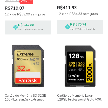
R$774,40
-
7
% off
R$411,93
R$719,87
12
x
de
R$34,33
sem juros
12
x
de
R$59,99
sem juros
R$ 370,74
R$ 647,88
com 10% desconto à vista
com 10% desconto à vista
Cartão de Memória SD 32GB
Cartão de Memória Lexar
100MB/s SanDisk Extreme
128GB Professional Gold V90
SDHC UHS-I V30
SD UHS-II SDXC