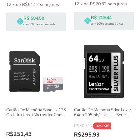
12
x
de
R$20,32
sem juros
12
x
de
R$54,12
sem juros
R$ 219,44
R$ 584,50
com 10% desconto à vista
com 10% desconto à vista
Cartão De Memória Sandisk 128
Cartão De Memória Sdxc Lexar
Gb Ultra Uhs-i Microsdxc Com
64gb 205mb/s Uhs-i - Série
Adaptador Sd
Silver Plus
R$309,14
-
4
% off
R$251,43
R$295,93