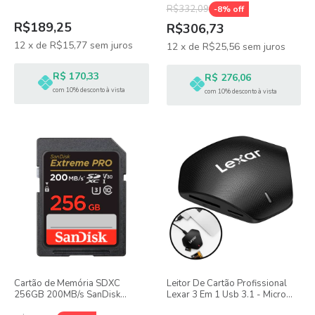
R$332,09
-
8
% off
R$189,25
R$306,73
12
x
de
R$15,77
sem juros
12
x
de
R$25,56
sem juros
R$ 170,33
R$ 276,06
com 10% desconto à vista
com 10% desconto à vista
Cartão de Memória SDXC
Leitor De Cartão Profissional
256GB 200MB/s SanDisk
Lexar 3 Em 1 Usb 3.1 - Micro
Extreme PRO UHS-I 4K UHD
Sd, Sd E Cf