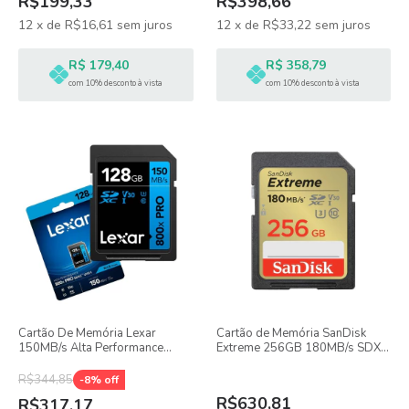
R$199,33
R$398,66
12
x
de
R$16,61
sem juros
12
x
de
R$33,22
sem juros
R$ 179,40
R$ 358,79
com 10% desconto à vista
com 10% desconto à vista
Cartão De Memória Lexar
Cartão de Memória SanDisk
150MB/s Alta Performance
Extreme 256GB 180MB/s SDXC
800x
UHS-I
R$344,85
-
8
% off
R$630,81
R$317,17