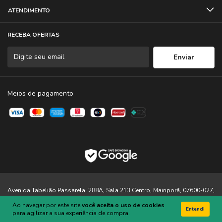
ATENDIMENTO
RECEBA OFERTAS
Meios de pagamento
Avenida Tabelião Passarela, 288A, Sala 213 Centro, Mairiporã, 07600-027,
SP
Ao navegar por este site
você aceita o uso de cookies
Entendi
34.185.297/0001-29 - AMOR PELA FOTOGRAFIA - CÂMERAS,
para agilizar a sua experiência de compra.
ACESSÓRIOS, EQUIPAMENTOS, UTILITÁRIOS E CELULARES