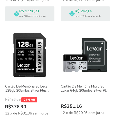
R$ 1.198,23
R$ 247,14
com 10% desconto à vista
com 10% desconto à vista
Cartão De Memória Sd Lexar
Cartão De Memória Micro Sd
128gb 205mb/s Silver Plus
Lexar 64gb 205mb/s Silver Plus
Sdxc Uhs-i
Com Adaptador Sd
R$496,09
-
24
% off
R$251,16
R$376,30
12
x
de
R$20,93
sem juros
12
x
de
R$31,36
sem juros