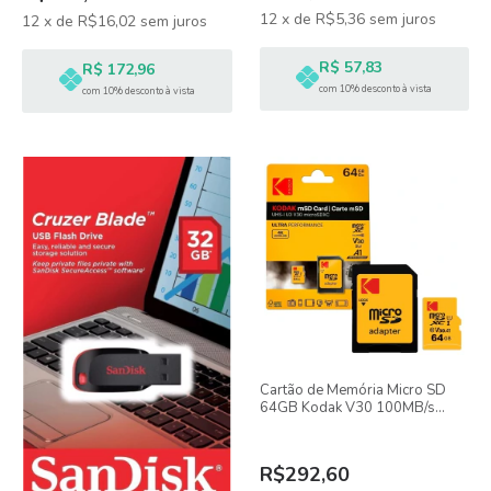
12
x
de
R$5,36
sem juros
12
x
de
R$16,02
sem juros
R$ 57,83
R$ 172,96
com 10% desconto à vista
com 10% desconto à vista
Cartão de Memória Micro SD
64GB Kodak V30 100MB/s
UHS-I
R$292,60