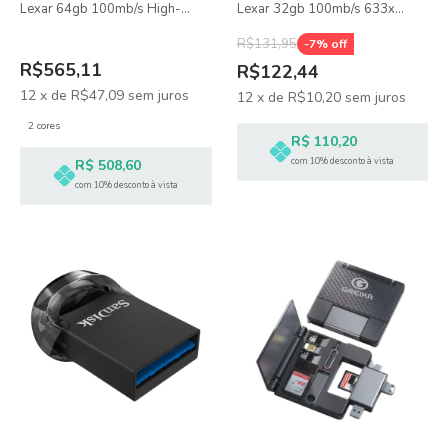
Lexar 64gb 100mb/s High-
Lexar 32gb 100mb/s 633x
endurance V30
UHS-I
R$131,95
-
7
% off
R$565,11
R$122,44
12
x
de
R$47,09
sem juros
12
x
de
R$10,20
sem juros
2 cores
R$ 110,20
com 10% desconto à vista
R$ 508,60
com 10% desconto à vista