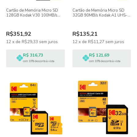
Cartão de Memória Micro SD
Cartão de Memória Micro SD
128GB Kodak V30 100MB/s
32GB 90MB/s Kodak A1 UHS-I
UHS-I
V10
R$351,92
R$135,21
12
x
de
R$29,33
sem juros
12
x
de
R$11,27
sem juros
R$ 316,73
R$ 121,69
com 10% desconto à vista
com 10% desconto à vista