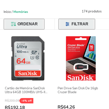
174 produtos
Início
/
Memórias
ORDENAR
FILTRAR
Cartão de Memória SanDisk
Pen Drive San Disk De 16gb
Ultra 64GB 100MB/s UHS-II
Cruzer Blade
SDXC
R$200,09
-
4
% off
R$64,26
R$192,18