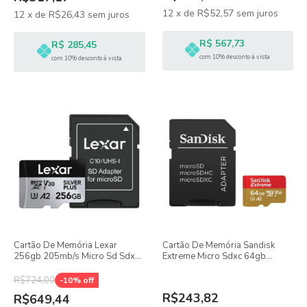
12
x
de
R$52,57
sem juros
12
x
de
R$26,43
sem juros
R$ 567,73
R$ 285,45
com 10% desconto à vista
com 10% desconto à vista
Cartão De Memória Lexar
Cartão De Memória Sandisk
256gb 205mb/s Micro Sd Sdxc
Extreme Micro Sdxc 64gb
Silver Plus Com Adaptador Sd
170mb's Com Adaptador Sd
R$724,00
-
10
% off
R$243,82
R$649,44