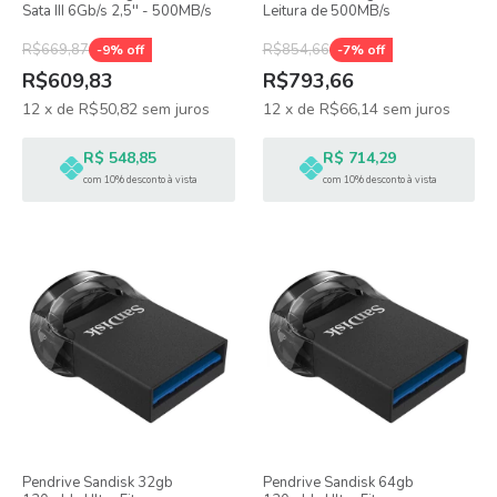
Sata III 6Gb/s 2,5'' - 500MB/s
Leitura de 500MB/s
R$669,87
R$854,66
-
9
% off
-
7
% off
R$609,83
R$793,66
12
x
de
R$50,82
sem juros
12
x
de
R$66,14
sem juros
R$ 548,85
R$ 714,29
com 10% desconto à vista
com 10% desconto à vista
Pendrive Sandisk 32gb
Pendrive Sandisk 64gb