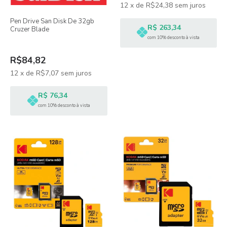
12
x
de
R$24,38
sem juros
Pen Drive San Disk De 32gb
R$ 263,34
Cruzer Blade
com 10% desconto à vista
R$84,82
12
x
de
R$7,07
sem juros
R$ 76,34
com 10% desconto à vista