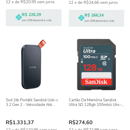
12
x
de
R$20,95
sem juros
12
x
de
R$24,66
sem juros
R$ 226,29
R$ 266,34
com 10% desconto à vista
com 10% desconto à vista
Ssd 1tb Portátil Sandisk Usb-c
Cartão De Memória Sandisk
3.2 Gen 2 - Velocidade Até
Ultra SD 128gb 100mb/s Uhs-i
800mb/s
Sdxc
R$1.331,37
R$274,60
12
x
de
R$110,95
sem juros
12
x
de
R$22,88
sem juros