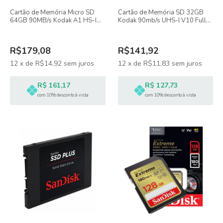
Cartão de Memória Micro SD
Cartão de Memória SD 32GB
64GB 90MB/s Kodak A1 HS-I
Kodak 90mb/s UHS-I V10 Full-
V10
HD
R$179,08
R$141,92
12
x
de
R$14,92
sem juros
12
x
de
R$11,83
sem juros
R$ 161,17
R$ 127,73
com 10% desconto à vista
com 10% desconto à vista