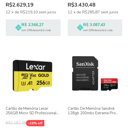
R$2.629,19
R$3.430,48
12
x
de
R$219,10
sem juros
12
x
de
R$285,87
sem juros
R$ 2.366,27
R$ 3.087,43
com 10% desconto à vista
com 10% desconto à vista
Cartão de Memória Lexar
Cartão De Memória Sandisk
256GB Micro SD Professional
128gb 200mbs Extreme Pro
Gold V60 280MB/s UHS-II
Microsdxc Uhs-i Com
Adaptador
R$1.182,38
-
18
% off