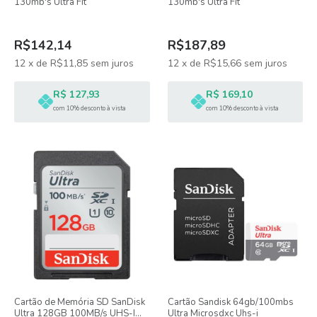
130mb's Ultra Fit
130mb's Ultra Fit
R$142,14
R$187,89
12
x
de
R$11,85
sem juros
12
x
de
R$15,66
sem juros
R$ 127,93
R$ 169,10
com 10% desconto à vista
com 10% desconto à vista
Cartão de Memória SD SanDisk
Cartão Sandisk 64gb/100mbs
Ultra 128GB 100MB/s UHS-I
Ultra Microsdxc Uhs-i