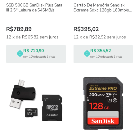
SSD 500GB SanDisk Plus Sata
Cartão De Memória Sandisk
III 2.5'' Leitura de 545MB/s
Extreme Sdxc 128gb 180mb/s
4k Uhd
R$789,89
R$395,02
12
x
de
R$65,82
sem juros
12
x
de
R$32,92
sem juros
R$ 710,90
R$ 355,52
com 10% desconto à vista
com 10% desconto à vista