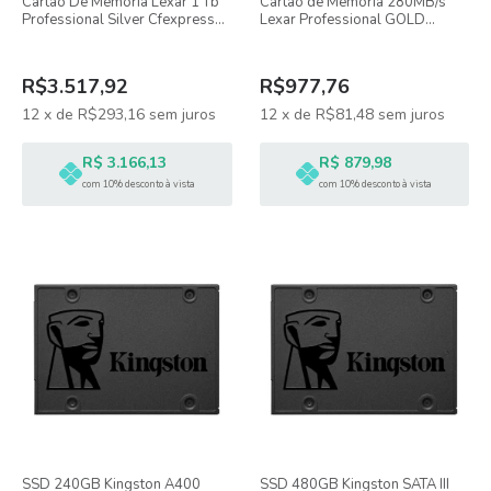
Cartão De Memória Lexar 1 Tb
Cartão de Memória 280MB/s
Professional Silver Cfexpress
Lexar Professional GOLD
4.0 Tipo B
1800X UHS-II SDXC
R$3.517,92
R$977,76
12
x
de
R$293,16
sem juros
12
x
de
R$81,48
sem juros
R$ 3.166,13
R$ 879,98
com 10% desconto à vista
com 10% desconto à vista
SSD 240GB Kingston A400
SSD 480GB Kingston SATA III