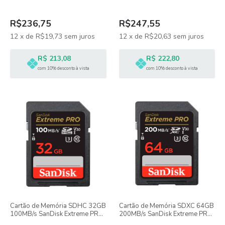
I
R$236,75
R$247,55
12
x
de
R$19,73
sem juros
12
x
de
R$20,63
sem juros
R$ 213,08
R$ 222,80
com 10% desconto à vista
com 10% desconto à vista
Cartão de Memória SDHC 32GB
Cartão de Memória SDXC 64GB
100MB/s SanDisk Extreme PRO
200MB/s SanDisk Extreme PRO
UHS-I 4K UHD
UHS-I 4K UHD