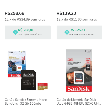
SDXC
R$298,68
R$139,23
12
x
de
R$24,89
sem juros
12
x
de
R$11,60
sem juros
R$ 268,81
R$ 125,31
com 10% desconto à vista
com 10% desconto à vista
Cartão Sandisk Extreme Micro
Cartão de Memória SanDisk
Sdhc Uhs I 32 Gb 100mbs
Ultra 64GB 48MB/s SDXC UHS-