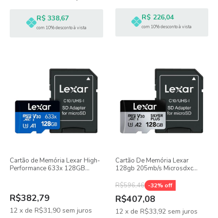
R$ 226,04
R$ 338,67
com 10% desconto à vista
com 10% desconto à vista
Cartão de Memória Lexar High-
Cartão De Memória Lexar
Performance 633x 128GB
128gb 205mb/s Microsdxc
100MB/s MicroSDXC UHS-I +
Uhs-i Silver Plus Com
Adaptador SD
Adaptador Sd
R$596,46
-
32
% off
R$382,79
R$407,08
12
x
de
R$31,90
sem juros
12
x
de
R$33,92
sem juros