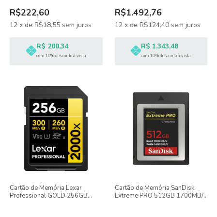
R$222,60
R$1.492,76
12
x
de
R$18,55
sem juros
12
x
de
R$124,40
sem juros
R$ 200,34
R$ 1.343,48
com 10% desconto à vista
com 10% desconto à vista
Cartão de Memória Lexar
Cartão de Memória SanDisk
Professional GOLD 256GB
Extreme PRO 512GB 1700MB/s
300MB/s V90 SDXC UHS-II
CFexpress Tipo B