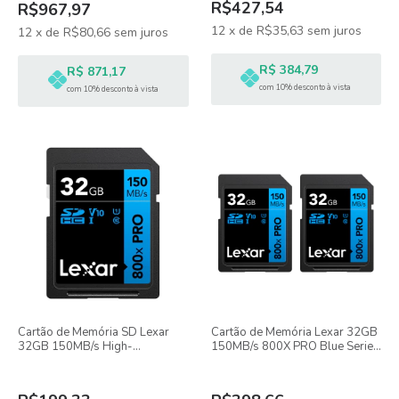
R$427,54
R$967,97
12
x
de
R$35,63
sem juros
12
x
de
R$80,66
sem juros
R$ 384,79
R$ 871,17
com 10% desconto à vista
com 10% desconto à vista
Cartão de Memória SD Lexar
Cartão de Memória Lexar 32GB
32GB 150MB/s High-
150MB/s 800X PRO Blue Series
Performance PRO 800x UHS-I
SDHC UHS-I - 2 Unidades