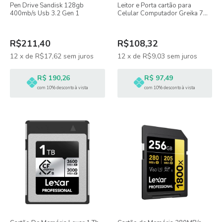
Pen Drive Sandisk 128gb
Leitor e Porta cartão para
400mb/s Usb 3.2 Gen 1
Celular Computador Greika 7
em 1
R$211,40
R$108,32
12
x
de
R$17,62
sem juros
12
x
de
R$9,03
sem juros
R$ 190,26
R$ 97,49
com 10% desconto à vista
com 10% desconto à vista