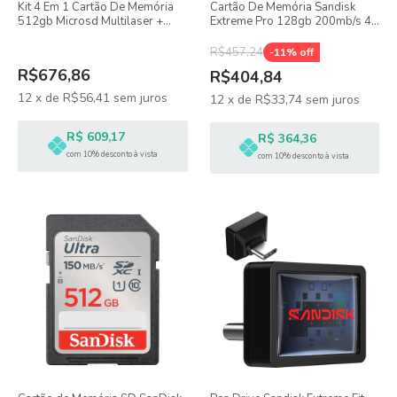
Kit 4 Em 1 Cartão De Memória
Cartão De Memória Sandisk
512gb Microsd Multilaser +
Extreme Pro 128gb 200mb/s 4k
Adaptador Pen Drive Otg
Uhd
R$457,24
-
11
% off
R$676,86
R$404,84
12
x
de
R$56,41
sem juros
12
x
de
R$33,74
sem juros
R$ 609,17
R$ 364,36
com 10% desconto à vista
com 10% desconto à vista