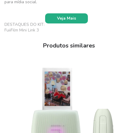
para mídia social.
Veja Mais
DESTAQUES DO KIT:
FujiFilm Mini Link 3
Case de Couro PU
Filme Instax Mini (20 poses)
Produtos similares
ESPECIFICAÇÕES TÉCNICAS:
Tecnologia de impressão: Filme instantâneo
Tipo de filme: Colorido, bordas branca
Resolução de impressão: 800 x 600 dpi
Velocidade de impressão (por tamanho): 46 x 62 mm: 15
segundos
Formatos de arquivo suportados: DNG, HEIF, JPEG, PNG
Tamanhos de mídia: 5,1 x 7,6 cm
Capacidade de papel: 10 x Folha
Conectividade
E/S de dados: 1x entrada USB-C