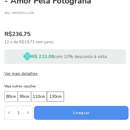
- Amor Pela Fotografia
SKU:
APFMESCLA130
R$236,75
12
x
de
R$19,73
sem juros
R$ 213,08
com 10% desconto à vista
Ver mais detalhes
Veja outras opções
80cm
95cm
110cm
130cm
Alterar CEP