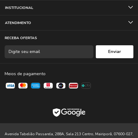
INSTITUCIONAL
ATENDIMENTO
RECEBA OFERTAS
ITENS INCLUSOS:
01 Bolsa para tripé de iluminação Mescla 130cm - Amor Pela
Fotografia
Meios de pagamento
Garantia Limitada de 06 meses
Avenida Tabelião Passarela, 288A, Sala 213 Centro, Mairiporã, 07600-027,