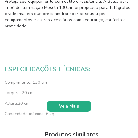
Proteja seu equipamento com estilo e resistência. A Bolsa para
Tripé de Iluminação Mescla 130cm foi projetada para fotógrafos
e videomakers que precisam transportar seus tripés,
equipamentos e outros acessórios com segurança, conforto e
praticidade.
ESPECIFICAÇÕES TÉCNICAS:
Comprimento: 130 cm
Largura: 20 cm
Altura:20 cm
Veja Mais
Capacidade máxima: 6 kg
Material externo: Nylon 1200
Produtos similares
Revestimento interno: EVA de 12 mm de espessura