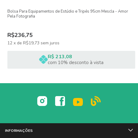
Bolsa Para Equipamentos de Estúdio e Tripés 95cm Mescla - Amor
Pela Fotografia
Transporte com Conforto
R$236,75
Alça de ombro – prática para transportar por longos períodos
12
x
de
R$19,73
sem juros
Alça de mão – ideal para pegar rapidamente ou carregar em
R$ 213,08
trajetos curtos
com 10% desconto à vista
Ideal para
Tripés de iluminação mais robusto de até 130 cm
Maiores equipamentos de gravação e foto
Fotógrafos profissionais e amadores
INFORMAÇÕES
Estúdios, ensaios externos e eventos