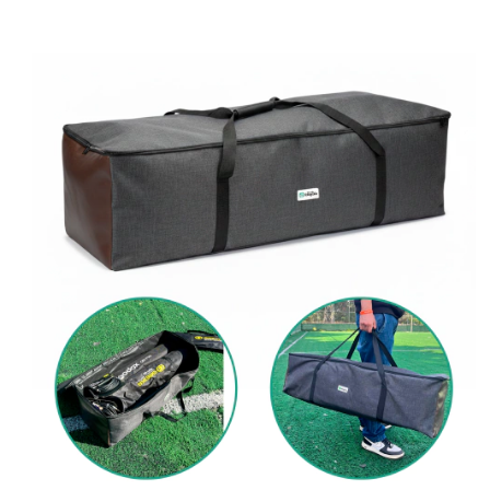
Reforço nas extremidades: Couro PU
Proteção inferior: Borracha antiderrapante
Alças: Alça de ombro + alça de mão
Proteção Completa
EVA interno de 12 mm – absorve impactos e mantém seu tripé
protegido contra batidas e quedas
Couro PU nas extremidades – reforço extra nas áreas de maior
desgaste, garantindo durabilidade
Proteção de borracha no fundo – evita desgaste e sujeira, além
de proporcionar estabilidade ao apoiar a bolsa no chão