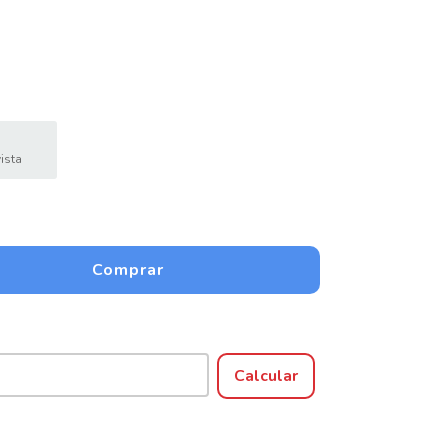
ista
Alterar CEP
Calcular