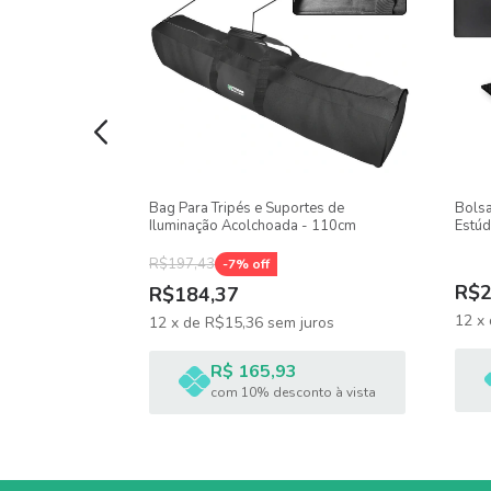
uminação Com
Bag Para Tripés e Suportes de
Bolsa
la - Amor Pela
Iluminação Acolchoada - 110cm
Estúd
R$197,43
-
7
% off
R$2
R$184,37
uros
12
x
12
x
de
R$15,36
sem juros
R$ 165,93
nto à vista
com 10% desconto à vista