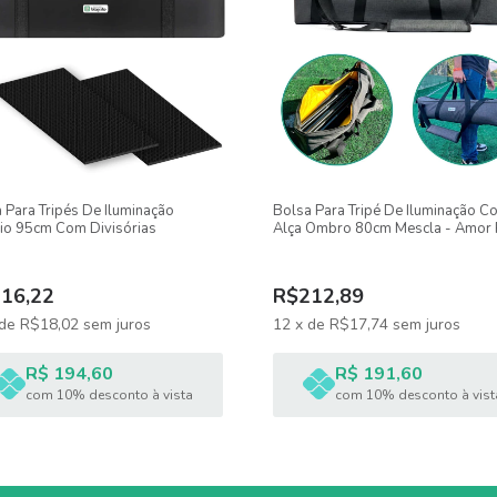
 Para Tripés De Iluminação
Bolsa Para Tripé De Iluminação C
io 95cm Com Divisórias
Alça Ombro 80cm Mescla - Amor 
Fotografia
16,22
R$212,89
de
R$18,02
sem juros
12
x
de
R$17,74
sem juros
R$ 194,60
R$ 191,60
com 10% desconto à vista
com 10% desconto à vist