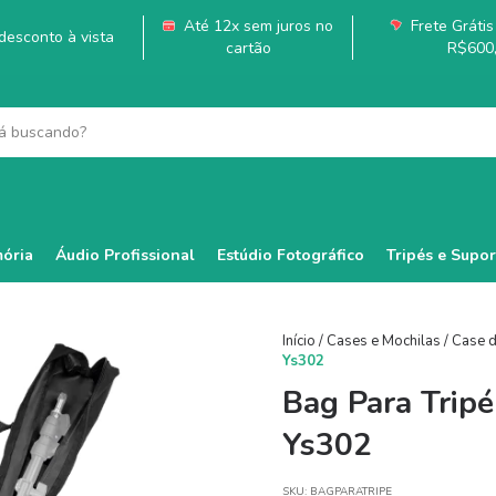
Até 12x sem juros no
Frete Grátis 
esconto à vista
cartão
R$600
ória
Áudio Profissional
Estúdio Fotográfico
Tripés e Supor
Início
/
Cases e Mochilas
/
Case d
Ys302
Bag Para Trip
Ys302
SKU:
BAGPARATRIPE