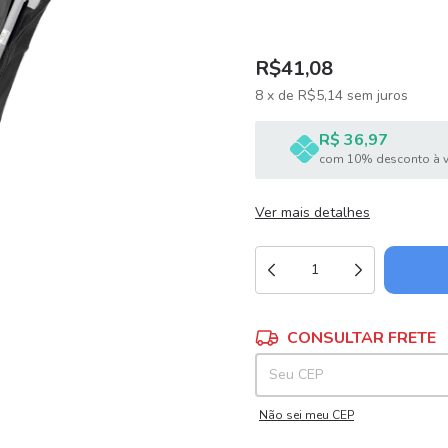
R$41,08
8
x
de
R$5,14
sem juros
R$ 36,97
com 10% desconto à v
Ver mais detalhes
Entregas para o CEP:
CONSULTAR FRETE
Não sei meu CEP