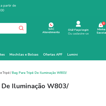
a partir de
,00
0
SAC
Minha
Olá!
Faça login
Atendimento
Sacola
Ou cadastre-se
tes
Mochilas e Bolsas
Ofertas APF
Lumini
e Tripé
/
Bag Para Tripé De Iluminação W803/
é De Iluminação W803/