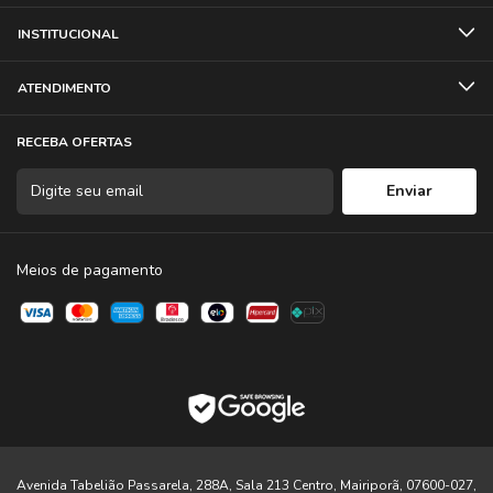
GHz)
INSTITUCIONAL
02 Pára-brisas peludo
02 Cabo de carregamento USB-C para USB-A
Bolsa com zíper
ATENDIMENTO
RECEBA OFERTAS
Meios de pagamento
Avenida Tabelião Passarela, 288A, Sala 213 Centro, Mairiporã, 07600-027,