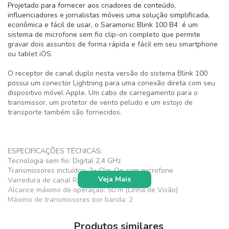
Projetado para fornecer aos criadores de conteúdo,
influenciadores e jornalistas móveis uma solução simplificada,
econômica e fácil de usar, o Saramonic Blink 100 B4 é um
sistema de microfone sem fio clip-on completo que permite
gravar dois assuntos de forma rápida e fácil em seu smartphone
ou tablet iOS.
O receptor de canal duplo nesta versão do sistema Blink 100
possui um conector Lightning para uma conexão direta com seu
dispositivo móvel Apple. Um cabo de carregamento para o
transmissor, um protetor de vento peludo e um estojo de
transporte também são fornecidos.
ESPECIFICAÇÕES TÉCNICAS:
Tecnologia sem fio: Digital 2,4 GHz
Transmissores incluídos: 2x Clip-On com microfone
Veja Mais
Varredura de canal RF: Analise automatica
Alcance máximo de operação: 50 m (Linha de Visão)
Máximo de transmissores por banda: 2
Compatível com aplicativo móvel: Não
Relação sinal-ruído: 76 dB
Produtos similares