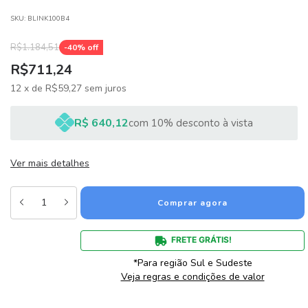
SKU:
BLINK100B4
R$1.184,51
-
40
% off
R$711,24
12
x
de
R$59,27
sem juros
R$ 640,12
com 10% desconto à vista
Ver mais detalhes
FRETE GRÁTIS!
*Para região Sul e Sudeste
Veja regras e condições de valor