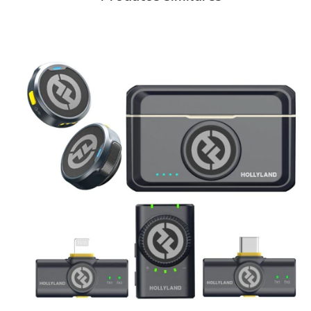
RECEPTOR:
Tipo de receptor: Plug-in (relâmpago)
Opções de montagem: Plug-In (com Hardware Incluído)
Antena: interno
Número de canais de áudio: 2
Proteção contra energia fantasma: Não
Resposta de frequência: 20 Hz a 16 kHz
Conectividade: 1x Lightning Macho (Áudio, Alimentação de
Barramento)
Requerimentos poderosos: Alimentação de barramento (USB)
Exibição e indicadores: 1x LED (energia, sincronização)
Dimensões: 46 x 24,7 x 9,3 mm
Peso: 10 g
TRANSMISSOR:
Tipo de transmissor: Clip-On com microfone
Silenciando: Interruptor Liga/Desliga
Método de sincronização: Proprietário
Requerimentos poderosos: Alimentação por bateria ou
barramento (USB)