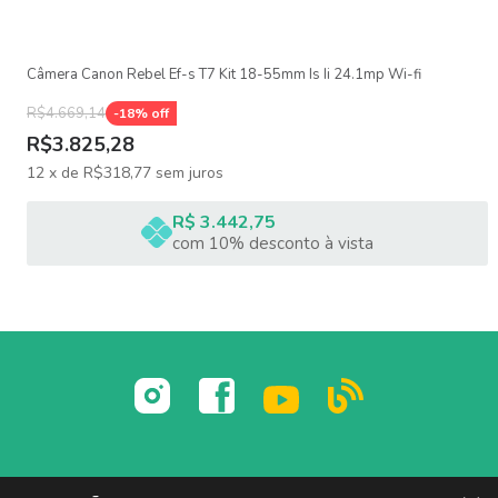
Câmera Canon Rebel Ef-s T7 Kit 18-55mm Is Ii 24.1mp Wi-fi
R$4.669,14
-
18
% off
R$3.825,28
12
x
de
R$318,77
sem juros
R$ 3.442,75
com 10% desconto à vista