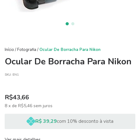
Início
/
Fotografia
/
Ocular De Borracha Para Nikon
Ocular De Borracha Para Nikon
SKU:
EN1
R$43,66
8
x
de
R$5,46
sem juros
R$ 39,29
com 10% desconto à vista
Ver mais detalhes