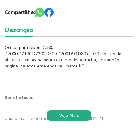
Compartilhe:
Descrição
Ocular para Nikon D750,
D7000,D7100,D7200,D300,D200,D90,D80 e D70,Produto de
plastico com acabamento externo de borracha, ocular não
original de excelente encaixe , marca JJC.
Itens Inclusos
Veja Mais
Uma ocular de borracha JJC (similar a Nikon DK-21)