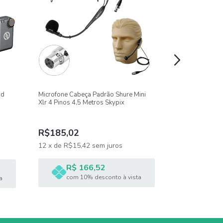
nd
Microfone Cabeça Padrão Shure Mini
Sistema De Mic
Xlr 4 Pinos 4,5 Metros Skypix
Compacto Dji M
Câmera E Smar
R$1.691,90
-
7
R$185,02
R$1.580,8
12
x
de
R$15,42
sem juros
12
x
de
R$131
R$ 166,52
R$ 1
com 10% desconto à vista
a
com 1