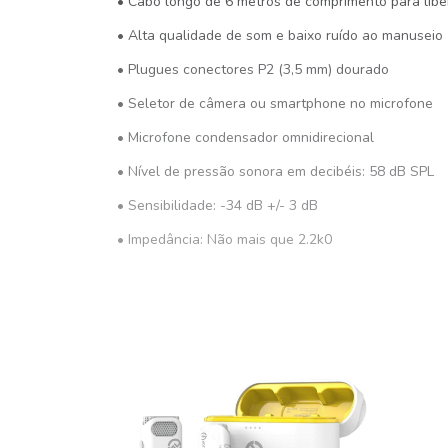
• Cabo longo de 6 metros de comprimento para lib
• Alta qualidade de som e baixo ruído ao manuseio
• Plugues conectores P2 (3,5 mm) dourado
• Seletor de câmera ou smartphone no microfone
• Microfone condensador omnidirecional
• Nível de pressão sonora em decibéis: 58 dB SPL
• Sensibilidade: -34 dB +/- 3 dB
• Impedância: Não mais que 2.2k0
• Compatível com todos dispositivos de áudio que t
• Comprimento do cabo: do microfone até o compart
• Alimentação: bateria LR44
• Conteúdo da embalagem: microfone, plugue adaptad
• Cor: preta
• Compatível com equipamentos que tenham entra