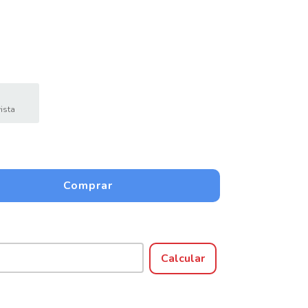
ista
Alterar CEP
Calcular