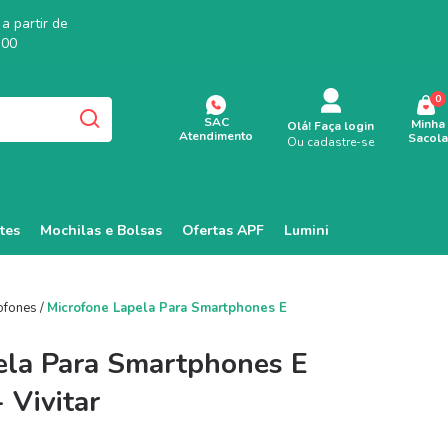
a partir de
,00
0
SAC
Minha
Olá!
Faça login
Atendimento
Sacola
Ou cadastre-se
tes
Mochilas e Bolsas
Ofertas APF
Lumini
ofones
/
Microfone Lapela Para Smartphones E
ela Para Smartphones E
 Vivitar