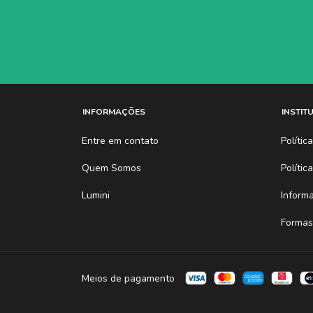
Características:
Cor:
Homologação anatel nº:
Conectores de saída:
INFORMAÇÕES
INSTIT
Entre em contato
Políti
Quem Somos
Polític
Lumini
Inform
Formas
Meios de pagamento