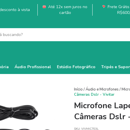
Até 12x sem juros no
Frete Grátis 
esconto à vista
cartão
R$600
ória
Áudio Profissional
Estúdio Fotográfico
Tripés e Supor
Início
/
Áudio e Microfones
/
Micr
Câmeras Dslr - Vivitar
Microfone Lap
Câmeras Dslr -
SKU:
VIVMIC703L