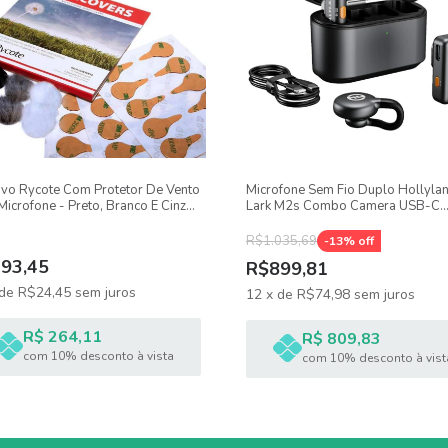
- Vivitar VIVMIC703L
vo Rycote Com Protetor De Vento
Microfone Sem Fio Duplo Hollyla
Microfone - Preto, Branco E Cinza,
Lark M2s Combo Camera USB-C
dades, 30 Adesivos
Lightning E P2
R$1.035,69
-
13
% off
93,45
R$899,81
de
R$24,45
sem juros
12
x
de
R$74,98
sem juros
R$ 264,11
R$ 809,83
com 10% desconto à vista
com 10% desconto à vist
o