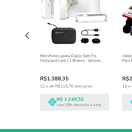
Itens inclusos:
01 Microfone stereo de lapela com fio de 6 metros 
01 Clique para fixar a roupa
01 Bateria LR-44
01 Protetor de espuma para o microfone
m Fio Synco G3
Microfone Lapela Duplo Sem Fio
Adesi
01 Manual
Câmeras E
Hollyland Lark C1 Branco - Iphone
Para 
Lightning
6 Uni
01 Estojo para armazenamento;
R$1.388,35
R$2
01 Peça plástica para enrolar microfone após uso.
 juros
12
x
de
R$115,70
sem juros
12
x
2
R$ 1.249,52
nto à vista
com 10% desconto à vista
Garantia de 06 meses contra defeitos de fabricaçã