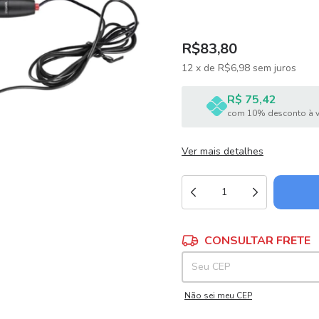
R$83,80
12
x
de
R$6,98
sem juros
R$ 75,42
com 10% desconto à v
Ver mais detalhes
Entregas para o CEP:
CONSULTAR FRETE
Não sei meu CEP