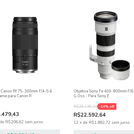
e Canon Rf 75-300mm F/4-5.6
Objetiva Sony Fe 400-800mm F/6
rame para Canon R
G Oss - Para Sony E
R$26.135,31
-
14
% off
.479,43
R$22.592,64
de
R$206,62
sem juros
12
x
de
R$1.882,72
sem juros