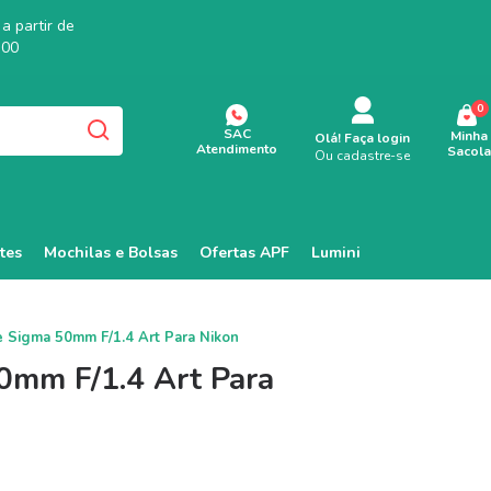
a partir de
,00
0
SAC
Minha
Olá!
Faça login
Atendimento
Sacola
Ou cadastre-se
tes
Mochilas e Bolsas
Ofertas APF
Lumini
e Sigma 50mm F/1.4 Art Para Nikon
0mm F/1.4 Art Para