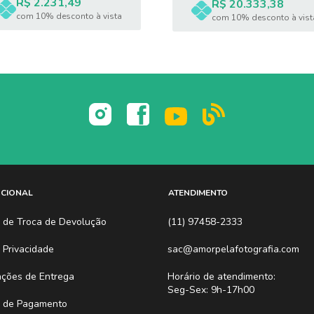
R$ 2.231,49
R$ 20.333,38
com 10% desconto à vista
com 10% desconto à vist
UCIONAL
ATENDIMENTO
ca de Troca de Devolução
(11) 97458-2333
a Privacidade
sac@amorpelafotografia.com
ações de Entrega
Horário de atendimento:
Seg-Sex: 9h-17h00
 de Pagamento