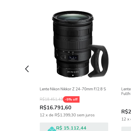
Diâmetro para rosquear filtro: 77mm
Peso aproximado: 820g
Itens Inclusos
01 Sigma 50mm f/1.4 Art para Nikon;
01 Tampa frontal;
01 Tampa traseira;
 Godox 60mm
Lente Nikon Nikkor Z 24-70mm F/2.8 S
Lent
Fullf
01 Parasol;
R$18.451,43
-
9
% off
01 Estojo;
R$16.791,60
R$2
12
x
de
R$1.399,30
sem juros
Manual.
uros
12
x
R$ 15.112,44