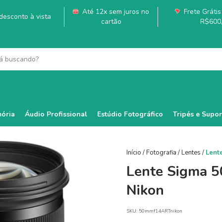
Até 12x sem juros no
Frete Grátis 
esconto à vista
cartão
R$600
ória
Áudio Profissional
Estúdio Fotográfico
Tripés e Supor
Início
/
Fotografia
/
Lentes
/
Lent
Lente Sigma 5
Nikon
SKU:
50mmf14ARTnikon