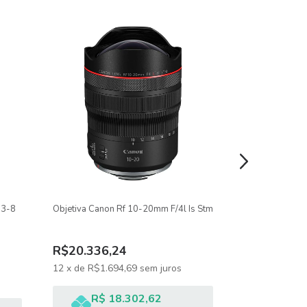
.3-8
Objetiva Canon Rf 10-20mm F/4l Is Stm
Objetiva Canon
R$20.336,24
R$14.244,
12
x
de
R$1.694,69
sem juros
12
x
de
R$1.1
R$ 18.302,62
R$ 1