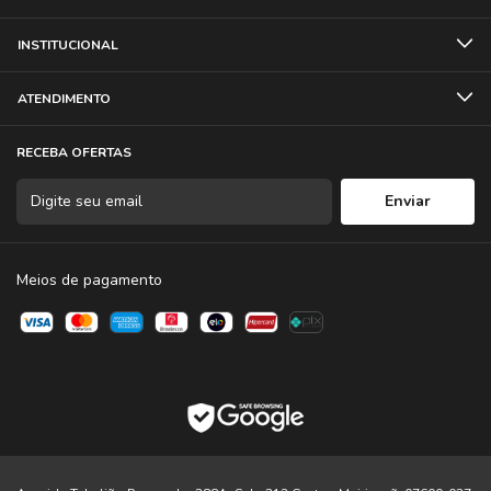
INSTITUCIONAL
Peso
ATENDIMENTO
Sony E: 1.140 gramas
RECEBA OFERTAS
Acessórios incluídos
Para-sol da lente (LH770-05), anel de proteção (PT-31), tampa
frontal (LCF-67mm III), tampa traseira (LCR II)
Meios de pagamento
ITENS INCLUSOS:
01 Lente Sigma 100-400mm f/5-6.3 DG DN OS Contemporary
(Sony E)