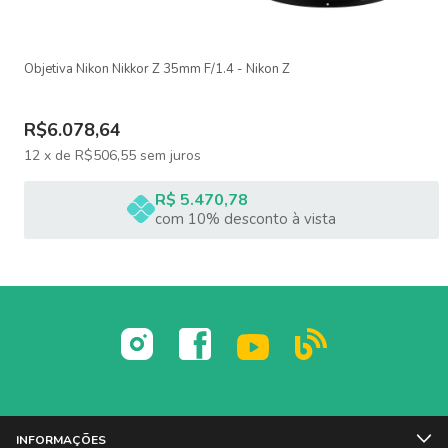
abertura mínima:
F22 - F29
Objetiva Nikon Nikkor Z 35mm F/1.4 - Nikon Z
Lâminas de diafragma: 9
Construção óptica: 22 elementos em 16 grupos
R$6.078,64
12
x
de
R$506,55
sem juros
Ângulo de visão
R$ 5.470,78
Formato completo: 24,4 - 6,2 graus | APS-C: 16,2 - 4,1 graus
com 10% desconto à vista
Distância mínima de foco: 112 - 160 centímetros
Razão de ampliação: 1:4,1
Diâmetro do filtro ou da tampa: 67 milímetros
Dimensões
INFORMAÇÕES
Sony E: 86 x 199,2 milímetros