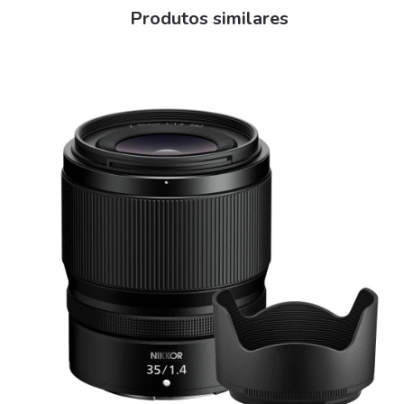
Produtos similares
ESPECIFICAÇÕES TÉCNICAS:
Faixa: Contemporâneo
Para Mirrorless: Sim
Montagens: Montagem E da Sony
Tipo de objetivo: zoom
Tipo focal: TV
Cobertura do sensor: Full-frame
Abertura máxima:
F5 - F6.3