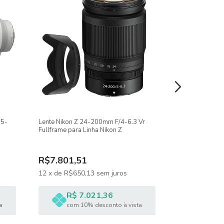
.5-
Lente Nikon Z 24-200mm F/4-6.3 Vr
Objetiva Canon
Fullframe para Linha Nikon Z
R$14.606,
R$7.801,51
12
x
de
R$1.2
12
x
de
R$650,13
sem juros
R$ 1
R$ 7.021,36
com 1
a
com 10% desconto à vista