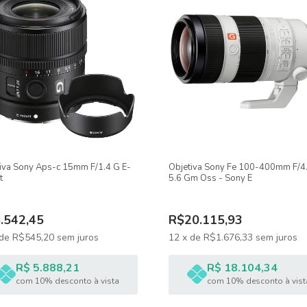
iva Sony Aps-c 15mm F/1.4 G E-
Objetiva Sony Fe 100-400mm F/4
t
5.6 Gm Oss - Sony E
.542,45
R$20.115,93
de
R$545,20
sem juros
12
x
de
R$1.676,33
sem juros
R$ 5.888,21
R$ 18.104,34
com 10% desconto à vista
com 10% desconto à vist