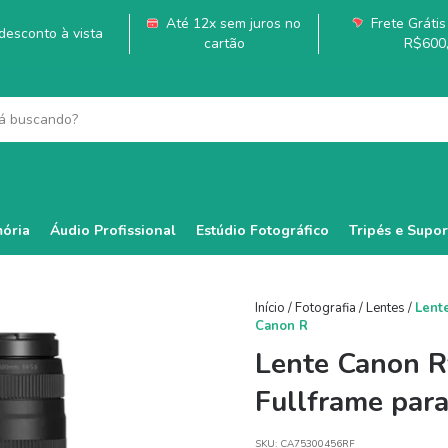
Até 12x sem juros no
Frete Grátis 
esconto à vista
cartão
R$600
ória
Áudio Profissional
Estúdio Fotográfico
Tripés e Supor
Início
/
Fotografia
/
Lentes
/
Lent
Canon R
Lente Canon R
Fullframe par
SKU:
CA75300456RF