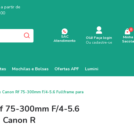
a partir de
,00
0
SAC
Minha
Olá!
Faça login
Atendimento
Sacola
Ou cadastre-se
tes
Mochilas e Bolsas
Ofertas APF
Lumini
e Canon Rf 75-300mm F/4-5.6 Fullframe para
f 75-300mm F/4-5.6
a Canon R