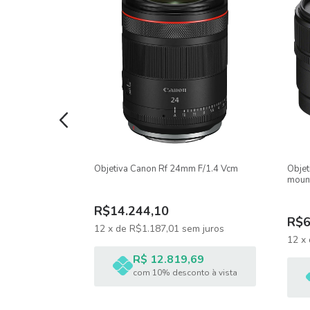
Distância mínima de foco de 4,9'
Diafragma de 7 lâminas
ITENS INCLUSOS:
01 LENTE CANON RF 75-300MM F/4-5.6
4-70mm F/2.8 S
Objetiva Canon Rf 24mm F/1.4 Vcm
Objet
01 Tampa frontal
moun
01 Tampa traseira
R$14.244,10
R$6
12
x
de
R$1.187,01
sem juros
m juros
Características:
12
x
Tipo de montagem: RF
R$ 12.819,69
44
com 10% desconto à vista
nto à vista