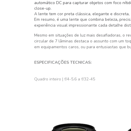
automático DC para capturar objetos com foco níti
close-up.
A lente tem
cor preta clássica
, elegante e discreta
Em resumo, é uma lente que combina
beleza
,
precis
experiência visual impressionante cada detalhe dis
Mesmo em situações de luz mais desafiadoras, o
re
circular de 7 lâminas
destaca o assunto com um toque
em equipamentos caros, ou para entusiastas que 
ESPECIFICAÇÕES TECNICAS:
Quadro inteiro | f/4-5.6 a f/32-45
Zoom telefoto leve
Motor de foco automático DC
Revestimento Super Spectra