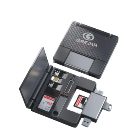
01 Leitor Lexar RW330 USB-A 3.2 Gen 1 para cartões Micro SD