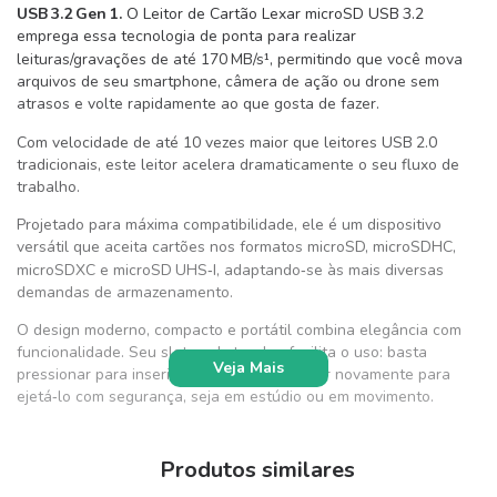
USB
3.2
Gen
1.
O Leitor de Cartão Lexar microSD USB
3.2
emprega essa tecnologia de ponta para realizar
leituras/gravações de até 170
MB/s¹, permitindo que você mova
arquivos de seu smartphone, câmera de ação ou drone sem
atrasos e volte rapidamente ao que gosta de fazer.
Com velocidade de até 10 vezes maior que leitores USB
2.0
tradicionais, este leitor acelera dramaticamente o seu fluxo de
trabalho.
Projetado para máxima compatibilidade, ele é um dispositivo
versátil que aceita cartões nos formatos microSD, microSDHC,
microSDXC e microSD
UHS‑I, adaptando‑se às mais diversas
demandas de armazenamento.
O design moderno, compacto e portátil combina elegância com
funcionalidade. Seu slot push-to-play facilita o uso: basta
Veja Mais
pressionar para inserir o cartão e pressionar novamente para
ejetá‑lo com segurança, seja em estúdio ou em movimento.
Produtos similares
ITENS INCLUSOS: