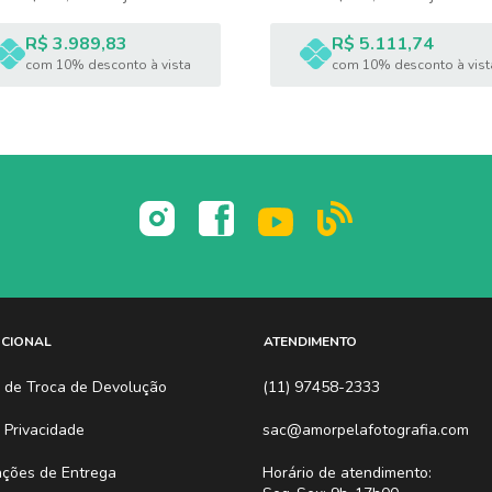
R$ 3.989,83
R$ 5.111,74
com 10% desconto à vista
com 10% desconto à vist
F *Controle remoto não incluído
UCIONAL
ATENDIMENTO
ca de Troca de Devolução
(11) 97458-2333
a Privacidade
sac@amorpelafotografia.com
ações de Entrega
Horário de atendimento: