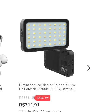
ox
Iluminador Led Bicolor Colbor Pl5 5w
Iluminador Led
al
De Potência, 2700k - 6500k, Bateria
Potência De 8w,
Recarregável
Recarregável
R$361,18
-
14
% off
R$311,91
R$541,84
12
x
de
R$25,99
sem juros