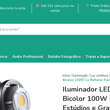
Até 12x sem juros no
Frete Grátis 
esconto à vista
cartão
R$600
ória
Áudio Profissional
Estúdio Fotográfico
Tripés e Supor
Início
/
Iluminação
/
Luz contínua
/
Bicolor 100W Co Refletor Par
Iluminador L
Bicolor 100W 
Estúdios e Gr