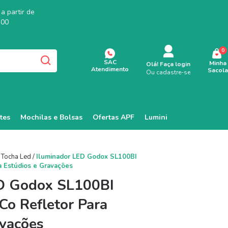
a partir de
,00
0
SAC
Minha
Olá!
Faça login
Atendimento
Sacola
Ou cadastre-se
tes
Mochilas e Bolsas
Ofertas APF
Lumini
Tocha Led
/
Iluminador LED Godox SL100BI
a Estúdios e Gravações
ED Godox SL100BI
Co Refletor Para
avações