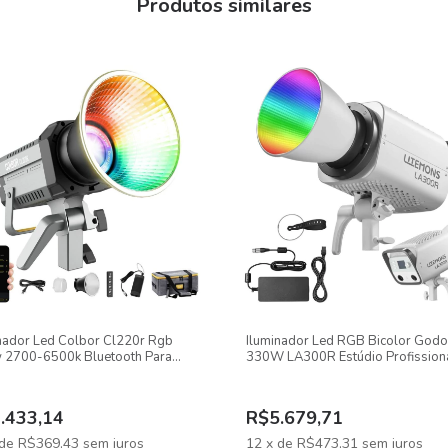
Produtos similares
nador Led Colbor Cl220r Rgb
Iluminador Led RGB Bicolor God
 2700-6500k Bluetooth Para
330W LA300R Estúdio Profission
io
.433,14
R$5.679,71
de
R$369,43
sem juros
12
x
de
R$473,31
sem juros