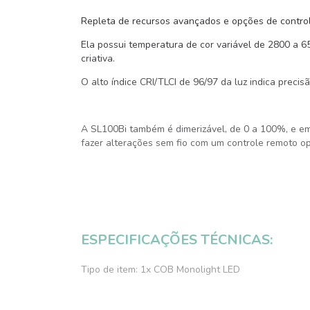
Repleta de recursos avançados e opções de control
Ela possui temperatura de cor variável de 2800 a 6
criativa.
O alto índice CRI/TLCI de 96/97 da luz indica prec
A SL100Bi também é dimerizável, de 0 a 100%, e em
fazer alterações sem fio com um controle remoto o
ESPECIFICAÇÕES TÉCNICAS:
Tipo de item: 1x COB Monolight LED
Modificador de luz incluído: 1x Refletor