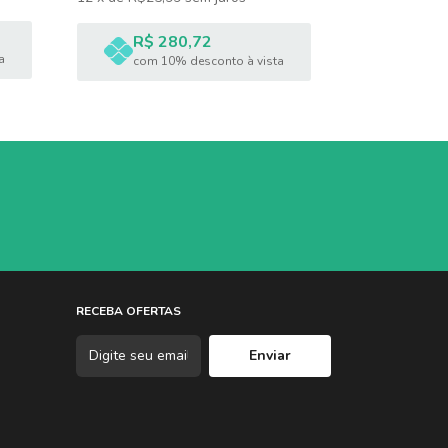
12
x
de
R$45,
R$ 280,72
R$ 4
a
com 10% desconto à vista
com 1
RECEBA OFERTAS