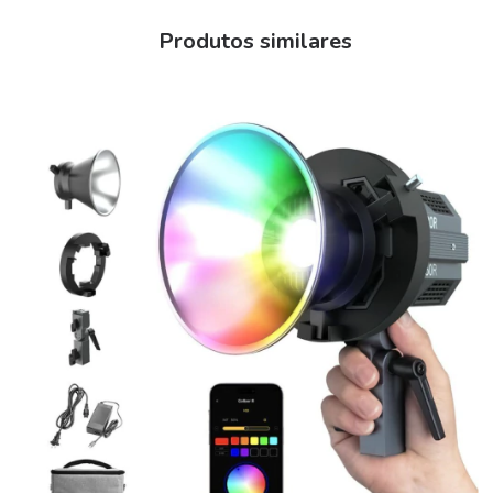
TM-30-18:
Produtos similares
W60R: Rf: 94/Rg: 101
Faixa de temperatura de cor:
W60R: 2700K~6500K (±200K) + RGB
Ângulo do feixe: ≈∠120°
Iluminação:
W60R: 1,930Lux (a 1m 6500K, sem Refletor); 3,600Lux (a 1m
6500K, com Refletor)
Potência de saída COB:
W60R: C/W:60W R/G/B:30W
Conector: DC/Tipo C
Modo de resfriamento: Inteligente/Silencioso/Desempenho
Material do corpo: PC+ABS
Temperatura de operação: -10~40℃
Peso leve: 345g
Dimensão da Luz: 157x43x93mm