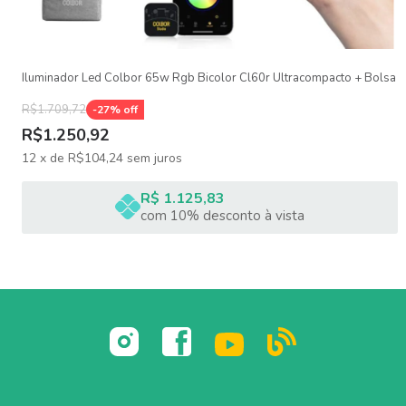
ITENS INCLUSOS:
01 COLBOR W60R LED RGB Monolight portátil
01 Mini Refletor
Iluminador Led Colbor 65w Rgb Bicolor Cl60r Ultracompacto + Bolsa
01 Adaptador de energia
01 Cabo de alimentação
R$1.709,72
-
27
% off
01 Domo de difusão
01 Protetor de capa COB
R$1.250,92
Garantia limitada do fabricante de 1 ano
12
x
de
R$104,24
sem juros
R$ 1.125,83
com 10% desconto à vista