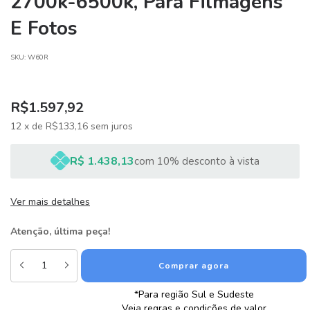
2700k-6500k, Para Filmagens
E Fotos
SKU:
W60R
R$1.597,92
12
x
de
R$133,16
sem juros
R$ 1.438,13
com 10% desconto à vista
Ver mais detalhes
Atenção, última peça!
*Para região Sul e Sudeste
Veja regras e condições de valor