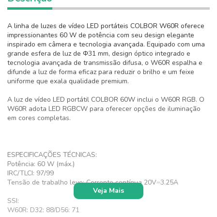
A linha de luzes de vídeo LED portáteis COLBOR W60R oferece
impressionantes 60 W de potência com seu design elegante
inspirado em câmera e tecnologia avançada. Equipado com uma
grande esfera de luz de Φ31 mm, design óptico integrado e
tecnologia avançada de transmissão difusa, o W60R espalha e
difunde a luz de forma eficaz para reduzir o brilho e um feixe
uniforme que exala qualidade premium.
A luz de vídeo LED portátil COLBOR 60W inclui o W60R RGB. O
W60R adota LED RGBCW para oferecer opções de iluminação
em cores completas.
ESPECIFICAÇÕES TÉCNICAS:
Potência: 60 W (máx.)
IRC/TLCI: 97/99
Tensão de trabalho leve: Corrente contínua 20V⎓3.25A
Veja Mais
SSI:
W60R: D32: 88/D56: 71