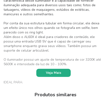
característica desse iluminador é a capacidade de fornecer
iluminação adequada para diversos usos tais como; fotos de
tatuagens, vídeos de maquiagens, estúdios de estéticas,
manicures e outros semelhantes.
Por conta da sua estrutura tubular em forma circular, ele deixa
um efeito único nos olhos quando se fotografa em selfie, bem
parecido com os ring light.
Além disso o AL60X é ideal para criadores de conteúdo, ele
possui uma entrada USB 5V que é capaz de carregar seu
smartphone enquanto grava seus vídeos. Também possui um
suporte de celular articulável.
O iluminador possui um ajuste de temperatura de cor 3200K até
5600K e intensidade da luz de 10 - 100%.
Veja Mais
IDEAL PARA:
Maquiagem
Skin Care
Produtos similares
Estúdio de estética
Estúdio de tatuagem
Livestream