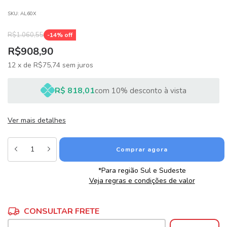
SKU:
AL60X
R$1.060,55
-
14
% off
R$908,90
12
x
de
R$75,74
sem juros
R$ 818,01
com 10% desconto à vista
Ver mais detalhes
*Para região Sul e Sudeste
Veja regras e condições de valor
Alterar CEP
Entregas para o CEP:
CONSULTAR FRETE