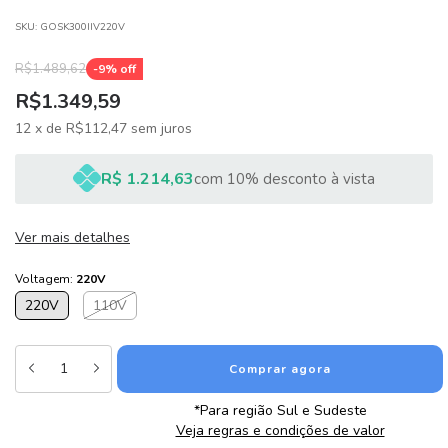
SKU:
GOSK300IIV220V
R$1.489,62
-
9
% off
R$1.349,59
12
x
de
R$112,47
sem juros
R$ 1.214,63
com 10% desconto à vista
Ver mais detalhes
Voltagem:
220V
220V
110V
*Para região Sul e Sudeste
Veja regras e condições de valor