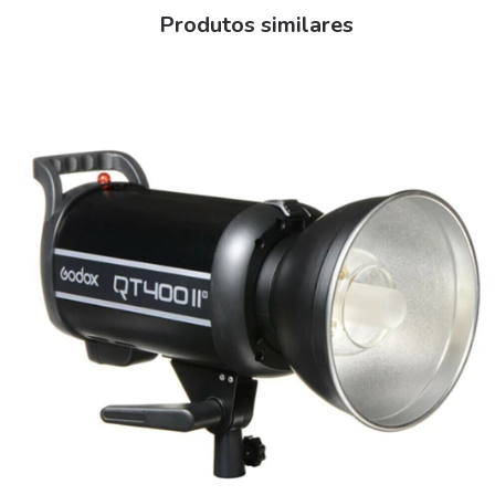
Suporte para guarda-chuva: Sim
Produtos similares
Montagem de acessório frontal: Bowens S.
Tubo Flash Substituível: Sim (substituível pelo usuário)
Luz Modeladora: LED de 10 W integrado
Interruptor liga/desliga: Sim
Sem fio: Rádio/RF de 2,4 GHz
Tipo de controle remoto sem fio:
Receptor de rádio/RF integrado
Receptor óptico integrado
Compatível com aplicativos móveis: Sim, adaptador necessário
(não incluído): Nome do aplicativo Android e iOS: Godox Flash
Frequência sem fio: 2,4GHz
Duração do flash: 1/2000 a 1/800 seg.
Tensão de sincronização: 5V
Energia e E/S
Fonte de energia: Alimentação CA (cabo incluído)
Entradas saídas
1x entrada de sincronização de flash fêmea barril/coaxial
1x entrada de sincronização de flash fêmea USB-A