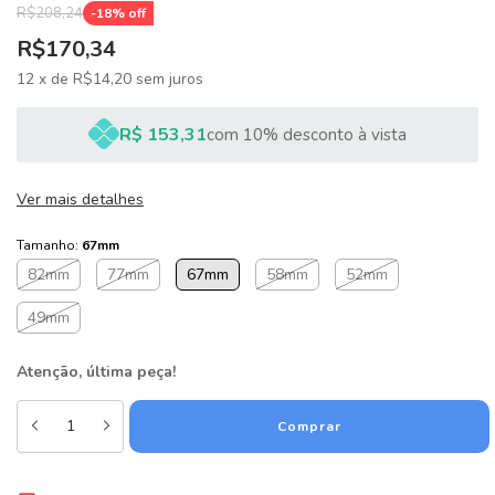
R$208,24
-
18
% off
R$170,34
12
x
de
R$14,20
sem juros
R$ 153,31
com 10% desconto à vista
Ver mais detalhes
Tamanho:
67mm
82mm
77mm
67mm
58mm
52mm
49mm
Atenção, última peça!
Alterar CEP
Entregas para o CEP: