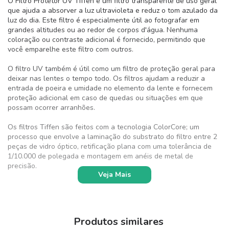
O Filtro Protetor UV Tiffen é um filtro transparente de uso geral
que ajuda a absorver a luz ultravioleta e reduz o tom azulado da
luz do dia. Este filtro é especialmente útil ao fotografar em
grandes altitudes ou ao redor de corpos d'água. Nenhuma
coloração ou contraste adicional é fornecido, permitindo que
você emparelhe este filtro com outros.
O filtro UV também é útil como um filtro de proteção geral para
deixar nas lentes o tempo todo. Os filtros ajudam a reduzir a
entrada de poeira e umidade no elemento da lente e fornecem
proteção adicional em caso de quedas ou situações em que
possam ocorrer arranhões.
Os filtros Tiffen são feitos com a tecnologia ColorCore; um
processo que envolve a laminação do substrato do filtro entre 2
peças de vidro óptico, retificação plana com uma tolerância de
1/10.000 de polegada e montagem em anéis de metal de
precisão.
Veja Mais
ESPECIFICAÇÕES TÉCNICAS:
Tipo de filtro: UV
Produtos similares
Fator de filtro: 1x (0-Parada)