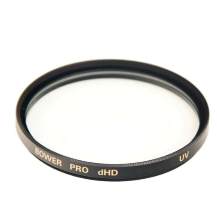
Material do Anel: Alumínio
ITENS INCLUSOS:
01 Filtro Tiffen UV
Marca: Tiffen
Garantia: 06 meses