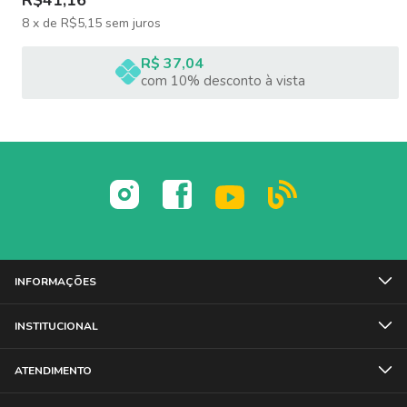
8
x
de
R$5,15
sem juros
R$ 37,04
com 10% desconto à vista
INFORMAÇÕES
INSTITUCIONAL
ATENDIMENTO