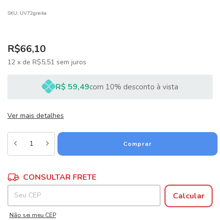
SKU:
UV72greika
R$66,10
12
x
de
R$5,51
sem juros
R$ 59,49
com 10% desconto à vista
Ver mais detalhes
Alterar CEP
Entregas para o CEP:
CONSULTAR FRETE
Calcular
Não sei meu CEP