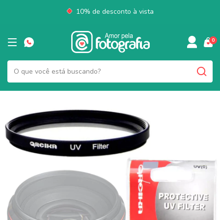
10% de desconto à vista
0