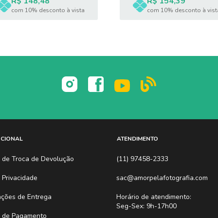
R$ 148,48
R$ 154,39
com 10% desconto à vista
com 10% desconto à vist
UCIONAL
ATENDIMENTO
ca de Troca de Devolução
(11) 97458-2333
a Privacidade
sac@amorpelafotografia.com
ações de Entrega
Horário de atendimento:
Seg-Sex: 9h-17h00
 de Pagamento