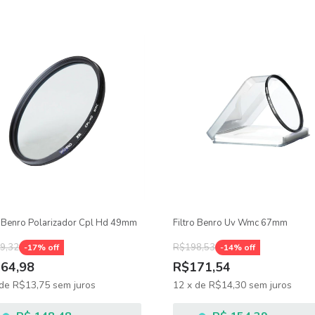
o Benro Polarizador Cpl Hd 49mm
Filtro Benro Uv Wmc 67mm
9,32
R$198,53
-
17
% off
-
14
% off
64,98
R$171,54
de
R$13,75
sem juros
12
x
de
R$14,30
sem juros