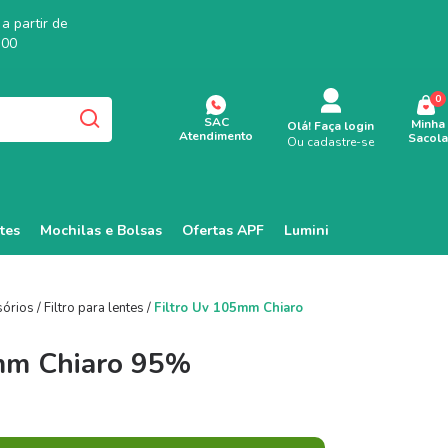
a partir de
,00
0
SAC
Minha
Olá!
Faça login
Atendimento
Sacola
Ou cadastre-se
tes
Mochilas e Bolsas
Ofertas APF
Lumini
sórios
/
Filtro para lentes
/
Filtro Uv 105mm Chiaro
mm Chiaro 95%