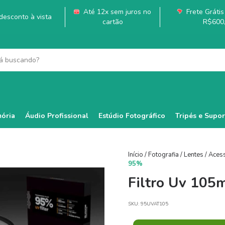
Até 12x sem juros no
Frete Grátis 
esconto à vista
cartão
R$600
ória
Áudio Profissional
Estúdio Fotográfico
Tripés e Supor
Início
/
Fotografia
/
Lentes
/
Aces
95%
Filtro Uv 105
SKU:
95UVAT105