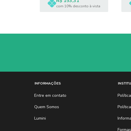
R$ 153,31
com 10% desconto à vista
nto à vista
INFORMAÇÕES
INSTIT
Entre em contato
Políti
Quem Somos
Polític
Lumini
Inform
Formas