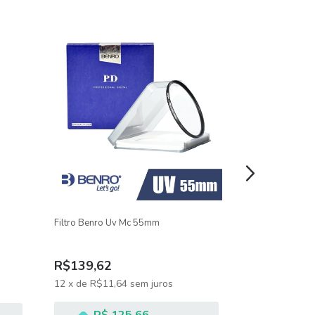
Filtro Benro Uv Mc 55mm
Filtro Benro P
R$421,51
-
14
R$139,62
R$362,91
12
x
de
R$11,64
sem juros
12
x
de
R$30,