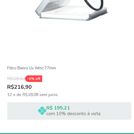
Filtro Benro Uv Wmc 77mm
R$225,53
-
4
% off
R$216,90
12
x
de
R$18,08
sem juros
R$ 195,21
com 10% desconto à vista