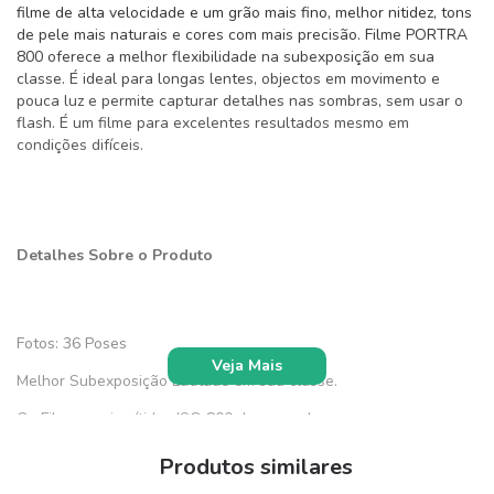
filme de alta velocidade e um grão mais fino, melhor nitidez, tons
de pele mais naturais e cores com mais precisão. Filme PORTRA
800 oferece a melhor flexibilidade na subexposição em sua
classe. É ideal para longas lentes, objectos em movimento e
pouca luz e permite capturar detalhes nas sombras, sem usar o
flash. É um filme para excelentes resultados mesmo em
condições difíceis.
Detalhes Sobre o Produto
Fotos: 36 Poses
Veja Mais
Melhor Subexposição Latitude em sua classe.
Os Filmes mais nítidos ISO 800 do mercado.
Ideal Para telefoto e pouca luz.
Produtos similares