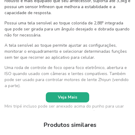
robusto e mais equipado que seu antecessor, suporta até 3,3kg e
possui um sensor Infineon que melhora a estabilidade e a
capacidade de resposta.
Possui uma tela sensível ao toque colorida de 2,88" integrada
que pode ser girada para um ângulo desejado e dobrada quando
não for necessária.
A tela sensível ao toque permite ajustar as configurações,
monitorar o enquadramento e selecionar determinadas funções
sem ter que recorrer ao aplicativo para celular.
Uma roda de controle de foco opera foco eletrônico, abertura e
ISO quando usado com câmeras e lentes compatíveis. Também
pode ser usado para controlar motores de lente Zhiyun (vendido
a parte).
Veja Mais
Mini tripé incluso pode ser anexado acima do punho para usar
como uma alça suspensa para fotos de baixo ângulo;
Também pode ser fixado na parte inferior;
Produtos similares
Bateria de até 9 horas de duração, que são totalmente