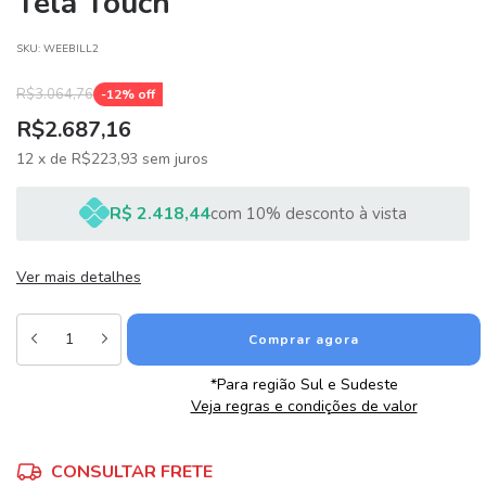
Tela Touch
SKU:
WEEBILL2
R$3.064,76
-
12
% off
R$2.687,16
12
x
de
R$223,93
sem juros
R$ 2.418,44
com 10% desconto à vista
Ver mais detalhes
*Para região Sul e Sudeste
Veja regras e condições de valor
Alterar CEP
Entregas para o CEP:
CONSULTAR FRETE