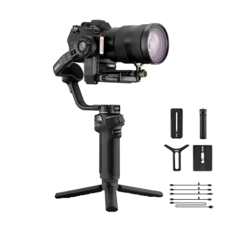
recarregadas em 1,6 horas (Usando carregador rápido USB PD
de 15V, vendido separadamente).
O aplicativo móvel iOS/Android oferece recursos como
verificação do balanceamento, alternância de modo e
acionamento remoto da câmera para captura de fotos e vídeos.
Para operação remota, o mini tripé permite que você coloque o
gimbal em uma superfície plana enquanto você fica à distância e
opera a câmera do seu smartphone ou tablet.
ESPECIFICAÇÕES TÉCNICAS:
Capacidade de carga: 3,3kg
Duração da bateria: até 9h
Tela touchscreen: 2,88 polegadas
Modos: Vortex, GO, POV, Retrato, PF, L, F.