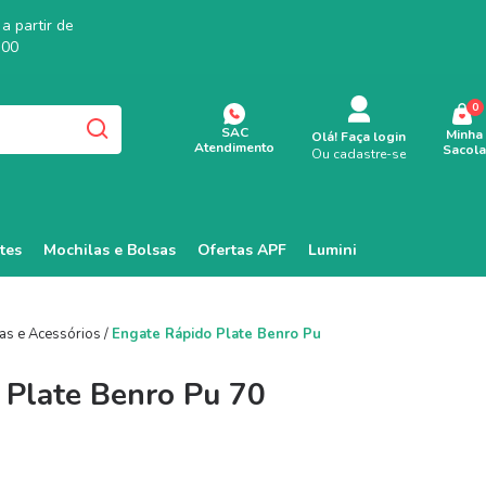
a partir de
,00
0
SAC
Minha
Olá!
Faça login
Atendimento
Sacola
Ou cadastre-se
tes
Mochilas e Bolsas
Ofertas APF
Lumini
as e Acessórios
/
Engate Rápido Plate Benro Pu
 Plate Benro Pu 70