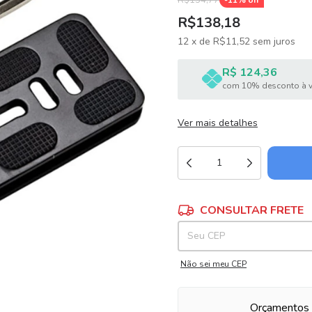
R$154,77
-
11
% off
R$138,18
12
x
de
R$11,52
sem juros
R$ 124,36
com 10% desconto à v
Ver mais detalhes
Entregas para o CEP:
CONSULTAR FRETE
Não sei meu CEP
Orçamentos 