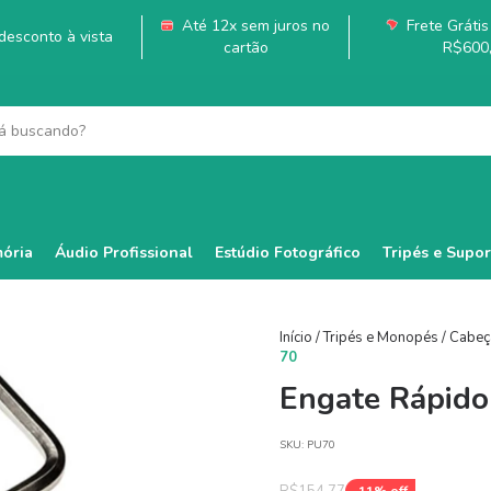
Até 12x sem juros no
Frete Grátis 
esconto à vista
cartão
R$600
ória
Áudio Profissional
Estúdio Fotográfico
Tripés e Supor
Início
/
Tripés e Monopés
/
Cabeç
70
Engate Rápido
SKU:
PU70