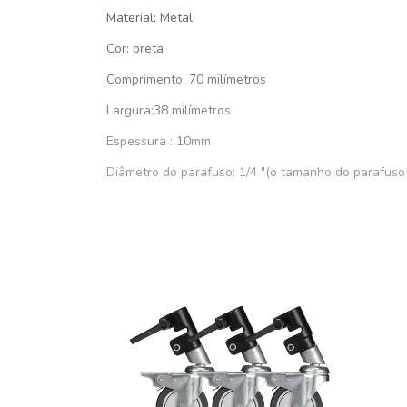
Material: Metal
Cor: preta
Comprimento: 70 milímetros
Largura:38 milímetros
Espessura : 10mm
Diâmetro do parafuso: 1/4 "(o tamanho do parafuso
Compatível com Benro: B4, B3
Itens Inclusos:
01 Plate PU 70
01 Parafuso 1/4 para fixar sua câmera