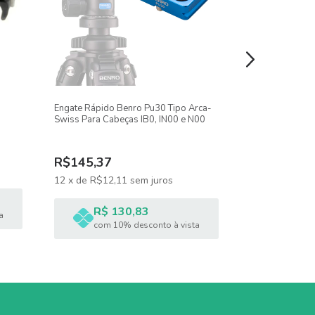
Engate Rápido Benro Pu30 Tipo Arca-
Cabeça Hidrául
Swiss Para Cabeças IB0, IN00 e N00
Câmeras E Film
R$1.307,22
-
9
R$145,37
R$1.185,5
12
x
de
R$12,11
sem juros
12
x
de
R$98,
R$ 130,83
a
R$ 1
com 10% desconto à vista
com 1