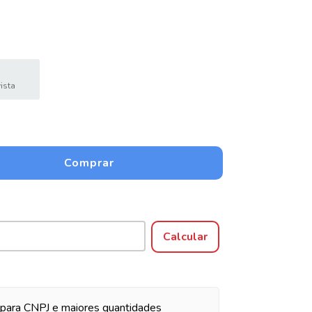
ista
Alterar CEP
Calcular
para CNPJ e maiores quantidades