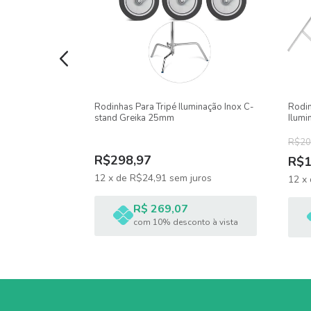
Peso: 13 gramas
Garantia: 03 meses
ação Girafa
Rodinhas Para Tripé Iluminação Inox C-
Rodin
ção Manopla
stand Greika 25mm
Ilumi
R$20
R$298,97
R$1
12
x
de
R$24,91
sem juros
uros
12
x
R$ 269,07
com 10% desconto à vista
nto à vista