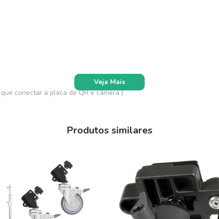
Veja Mais
 que conectar a placa de QR e câmera )
Produtos similares