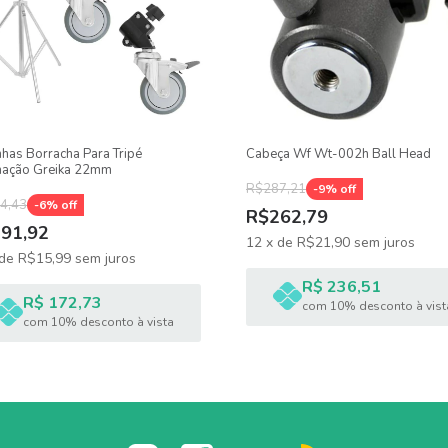
has Borracha Para Tripé
Cabeça Wf Wt-002h Ball Head
nação Greika 22mm
R$287,21
-
9
% off
4,43
-
6
% off
R$262,79
91,92
12
x
de
R$21,90
sem juros
de
R$15,99
sem juros
R$ 236,51
R$ 172,73
com 10% desconto à vist
com 10% desconto à vista