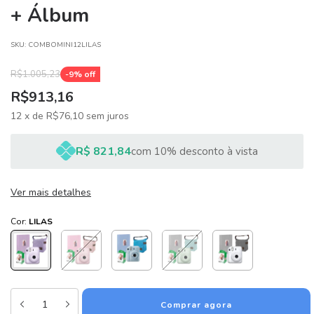
+ Álbum
SKU:
COMBOMINI12LILAS
R$1.005,23
-
9
% off
R$913,16
12
x
de
R$76,10
sem juros
R$ 821,84
com 10% desconto à vista
Ver mais detalhes
Cor:
LILAS