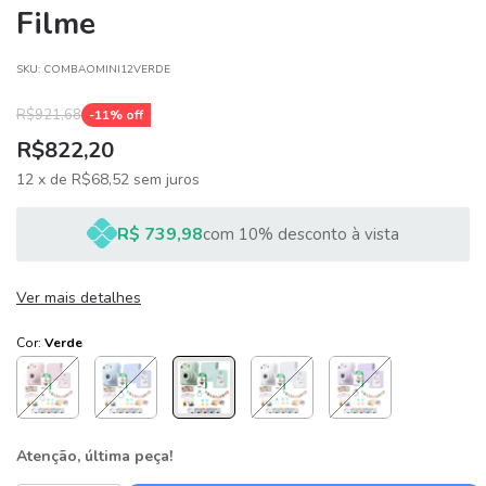
Filme
SKU:
COMBAOMINI12VERDE
R$921,68
-
11
% off
R$822,20
12
x
de
R$68,52
sem juros
R$ 739,98
com 10% desconto à vista
Ver mais detalhes
Cor:
Verde
Atenção, última peça!