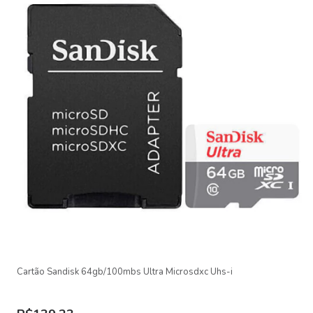
Mínimo: 10 MB/s
Interruptor de proteção contra gravação integrado: Somente no
adaptador
Condições de operação: -25 a 85°C
Certificações: CE, FCC, Carrapato C, RCM, Reino Unido CA, CAE,
CIEM
ITENS INCLUSOS:
01 Cartão de memória SanDisk 128 GB Ultra UHS-I microSDXC
01 Adaptador SD
Garantia Limitada de 03 meses
Cartão Sandisk 64gb/100mbs Ultra Microsdxc Uhs-i