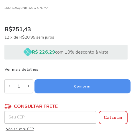
SKU:
SDSQUNR-128G-GN3MA
R$251,43
12
x
de
R$20,95
sem juros
R$ 226,29
com 10% desconto à vista
Ver mais detalhes
Alterar CEP
Entregas para o CEP:
CONSULTAR FRETE
Calcular
Não sei meu CEP