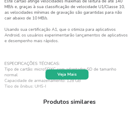
Este cartão atinge velocidades máximas de leitura de até 140
MB/s e, graças à sua classificação de velocidade U1/Classe 10,
as velocidades mínimas de gravação são garantidas para não
cair abaixo de 10 MB/s.
Usando sua certificação A1, que o otimiza para aplicativos
Android, os usuários experimentarão lançamentos de aplicativos
e desempenho mais rápidos.
ESPECIFICAÇÕES TÉCNICAS:
Tipo de cartão: microSDXC com adaptador SD de tamanho
Veja Mais
normal
Capacidade de armazenamento: 128 GB
Tipo de ônibus: UHS-I
Classe de velocidade: 10
Classe de velocidade UHS: U1
Produtos similares
Classe de desempenho do aplicativo: A1
Velocidade de leitura
Máximo: 140 MB/s
Velocidade de gravação