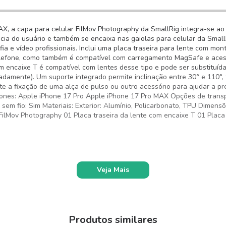
, a capa para celular FilMov Photography da SmallRig integra-se ao e
ncia do usuário e também se encaixa nas gaiolas para celular da Smal
ia e vídeo profissionais. Inclui uma placa traseira para lente com mo
telefone, como também é compatível com carregamento MagSafe e ace
m encaixe T é compatível com lentes desse tipo e pode ser substituí
damente). Um suporte integrado permite inclinação entre 30° e 110°, f
te a fixação de uma alça de pulso ou outro acessório para ajudar a 
nes: Apple iPhone 17 Pro Apple iPhone 17 Pro MAX Opções de transpo
 fio: Sim Materiais: Exterior: Alumínio, Policarbonato, TPU Dimensõe
ilMov Photography 01 Placa traseira da lente com encaixe T 01 Placa
Veja Mais
Produtos similares