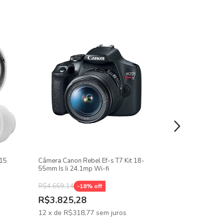
d15
Câmera Canon Rebel Ef-s T7 Kit 18-
Cartão De Memó
55mm Is Ii 24.1mp Wi-fi
64gb 205mb/s 
Adaptador Sd
R$4.669,14
-
18
% off
R$3.825,28
R$251,16
12
x
de
R$318,77
sem juros
12
x
de
R$20,