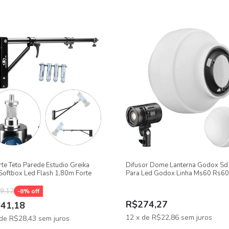
te Teto Parede Estudio Greika
Difusor Dome Lanterna Godox S
Softbox Led Flash 1,80m Forte
Para Led Godox Linha Ms60 Rs60
9,12
-
8
% off
R$274,27
41,18
12
x
de
R$22,86
sem juros
de
R$28,43
sem juros