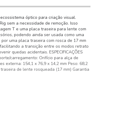
cossistema óptico para criação visual.
lRig sem a necessidade de remoção. Isso
ntagem T e uma placa traseira para lente com
ssórios, podendo ainda ser usada como uma
da por uma placa traseira com rosca de 17 mm
acilitando a transição entre os modos retrato
prevenir quedas acidentais. ESPECIFICAÇÕES
rte/carregamento: Orifício para alça de
s externa: 154,1 x 76,9 x 14,2 mm Peso: 68,2
 traseira de lente rosqueada (17 mm) Garantia