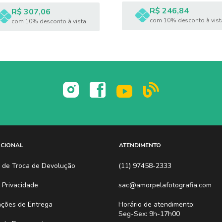
R$ 246,84
R$ 307,06
com 10% desconto à vist
com 10% desconto à vista
UCIONAL
ATENDIMENTO
ca de Troca de Devolução
(11) 97458-2333
a Privacidade
sac@amorpelafotografia.com
ações de Entrega
Horário de atendimento:
Seg-Sex: 9h-17h00