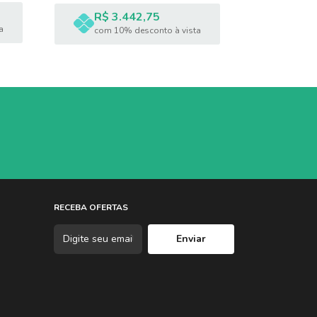
R$ 3.442,75
R$ 2
a
com 10% desconto à vista
com 1
RECEBA OFERTAS