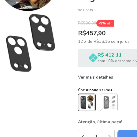
SKU:
5549
R$500,89
-
9
% off
R$457,90
12
x
de
R$38,16
sem juros
R$ 412,11
com 10% desconto à v
Ver mais detalhes
Cor:
iPhone 17 PRO
Atenção, última peça!