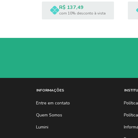
R$ 137,49
nto à vista
com 10% desconto à vista
INFORMAÇÕES
INSTIT
Entre em contato
Políti
Quem Somos
Polític
Lumini
Inform