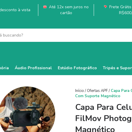
Até 12x sem juros no
Frete Grátis 
esconto à vista
cartão
R$600
ória
Áudio Profissional
Estúdio Fotográfico
Tripés e Supor
Início
/
Ofertas APF
/
Capa Para 
Com Suporte Magnético
Capa Para Cel
FilMov Photo
Magnético