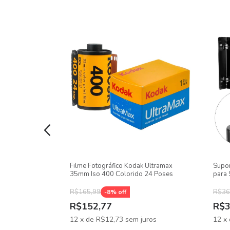
ak Gold 35mm
Filme Fotográfico Kodak Ultramax
Supor
ses
35mm Iso 400 Colorido 24 Poses
para 
R$165,99
R$36
-
8
% off
R$152,77
R$3
uros
12
x
de
R$12,73
sem juros
12
x