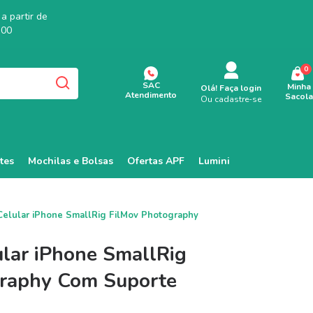
a partir de
,00
0
SAC
Minha
Olá!
Faça login
Atendimento
Sacola
Ou cadastre-se
tes
Mochilas e Bolsas
Ofertas APF
Lumini
Celular iPhone SmallRig FilMov Photography
ular iPhone SmallRig
graphy Com Suporte