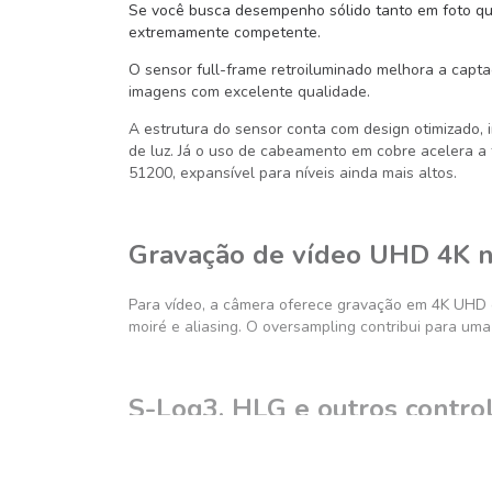
Se você busca desempenho sólido tanto em foto q
extremamente competente.
O sensor full-frame retroiluminado melhora a capta
imagens com excelente qualidade.
A estrutura do sensor conta com design otimizado, i
de luz. Já o uso de cabeamento em cobre acelera a 
51200, expansível para níveis ainda mais altos.
Gravação de vídeo UHD 4K 
Para vídeo, a câmera oferece gravação em 4K UHD c
moiré e aliasing. O oversampling contribui para uma
S-Log3, HLG e outros contro
Os recursos avançados de cor também merecem desta
na pós-produção. O suporte ao espaço de cor BT.20