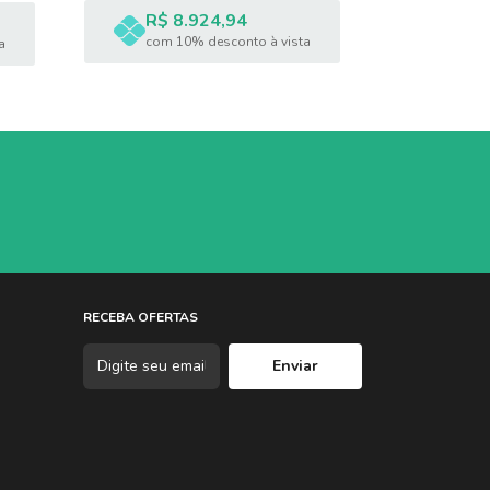
R$ 8.924,94
R$ 5
com 10% desconto à vista
a
com 1
RECEBA OFERTAS