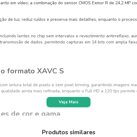
uanto em vídeo, a combinação do sensor CMOS Exmor R de 24,2 MP co
ção de luz, reduz ruídos e preserva mais detalhes, enquanto o proce
ncluindo lentes no chip sem intervalos e revestimento antirreflexo, a
transmissão de dados, permitindo capturas em 14 bits com ampla faixa
no formato XAVC S
om leitura total de pixels e sem pixel binning, garantindo imagens 
 qualidade ainda mais refinada, enquanto o Full HD a 120 fps permite 
Veja Mais
les de cor e gama
que. Com perfis como S-Log2, S-Log3 e suporte a HLG, é possível ext
Produtos similares
20 amplia ainda mais as possibilidades, especialmente para quem trab