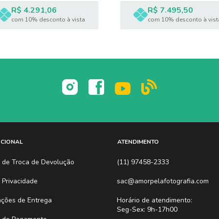
R$ 4.291,06
R$ 7.495,50
com 10% desconto à vista
com 10% desconto à vist
UCIONAL
ATENDIMENTO
ca de Troca de Devolução
(11) 97458-2333
a Privacidade
sac@amorpelafotografia.com
reo)
ações de Entrega
Horário de atendimento:
Seg-Sex: 9h-17h00