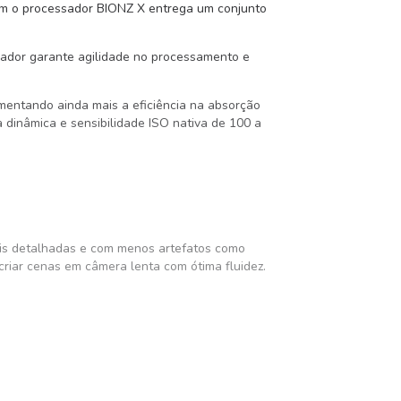
m o processador BIONZ X entrega um conjunto
ssador garante agilidade no processamento e
umentando ainda mais a eficiência na absorção
 dinâmica e sensibilidade ISO nativa de 100 a
mais detalhadas e com menos artefatos como
criar cenas em câmera lenta com ótima fluidez.
rair maior alcance dinâmico e flexibilidade
alha com vídeo profissional.