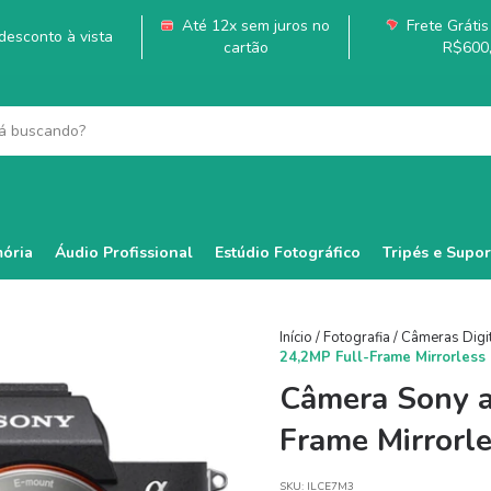
Até 12x sem juros no
Frete Grátis 
esconto à vista
cartão
R$600
ória
Áudio Profissional
Estúdio Fotográfico
Tripés e Supor
Início
/
Fotografia
/
Câmeras Digi
24,2MP Full-Frame Mirrorless
Câmera Sony a7
Frame Mirrorl
SKU:
ILCE7M3