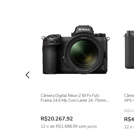
Estabilização de imagem Ste
A estabilização de imagem SteadyShot INSIDE de 5 
mesmo com lentes adaptadas ou em situações desafi
ESPECIFICAÇÕES TÉCNICAS:
Montagem de Lente:
Sony E-Mount
rorless Aps-c
Câmera Digital Nikon Z 6II Fx Full-
Câme
 14-30mm F/4-
Frame 24,5 Mp Com Lente 24-70mm
APS-C
Formato de câmera:
Full-Frame
F/4
R$5.
R$20.267,92
R$4
Pixels:
24 megapixels
12
x
de
R$1.688,99
sem juros
 juros
12
x