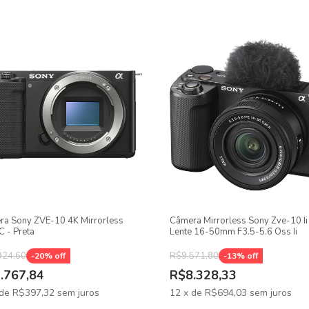
adyShot INSIDE de 5 eixos
eixos compensa até 5 stops de tremido, funcionando em diferentes di
adoras. Isso é especialmente útil em longas distâncias focais, macr
ra Sony ZVE-10 4K Mirrorless
Câmera Mirrorless Sony Zve-10 I
 - Preta
Lente 16-50mm F3.5-5.6 Oss Ii
924,60
R$9.571,80
-
20
% off
-
13
% off
.767,84
R$8.328,33
de
R$397,32
sem juros
12
x
de
R$694,03
sem juros