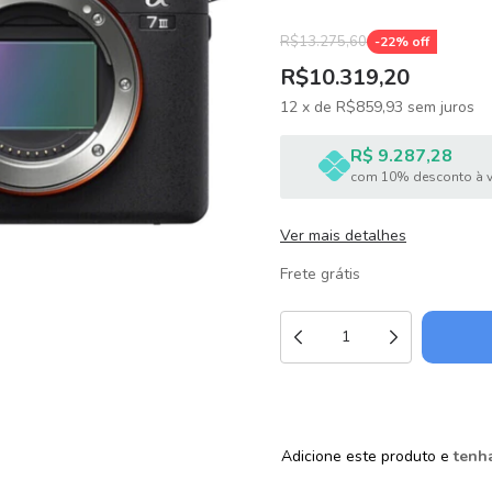
R$13.275,60
-
22
% off
R$10.319,20
12
x
de
R$859,93
sem juros
R$ 9.287,28
com 10% desconto à v
Ver mais detalhes
Frete grátis
Adicione este produto e
tenha