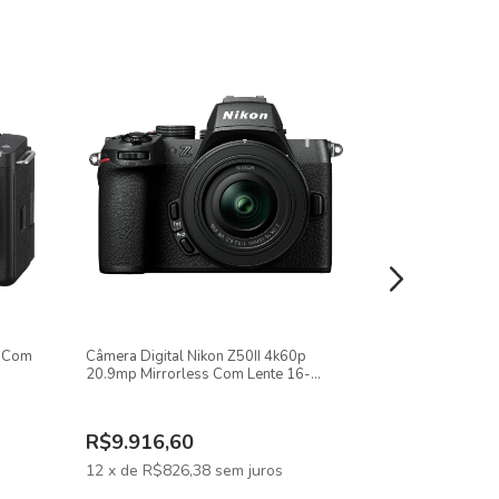
reções e garantindo imagens mais estáveis
ofotografia e gravações em movimento.
i Com
Câmera Digital Nikon Z50II 4k60p
Câmera Sony Z
20.9mp Mirrorless Com Lente 16-
4K Com Lente 1
50mm F/3.5-6.3
R$9.916,60
R$5.837,0
12
x
de
R$826,38
sem juros
12
x
de
R$486