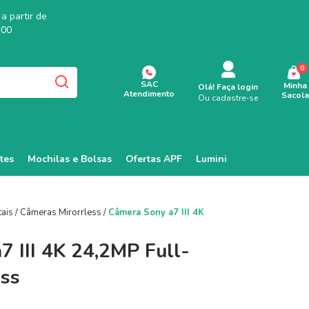
a partir de
,00
0
SAC
Minha
Olá!
Faça login
Atendimento
Sacola
Ou cadastre-se
tes
Mochilas e Bolsas
Ofertas APF
Lumini
tais
/
Câmeras Mirorrless
/
Câmera Sony a7 III 4K
 III 4K 24,2MP Full-
ess