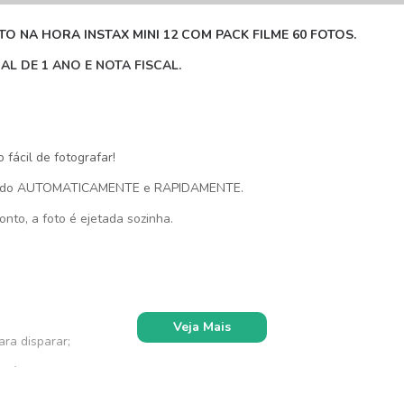
O NA HORA INSTAX MINI 12 COM PACK FILME 60 FOTOS.
 DE 1 ANO E NOTA FISCAL.
 fácil de fotografar!
gurando AUTOMATICAMENTE e RAPIDAMENTE.
onto, a foto é ejetada sozinha.
Veja Mais
ara disparar;
stâncias (entre 30 e 50cm);
fie;