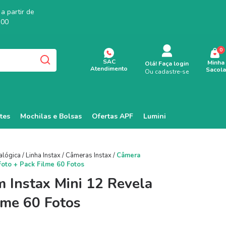
a partir de
,00
0
SAC
Minha
Olá!
Faça login
Atendimento
Sacola
Ou cadastre-se
tes
Mochilas e Bolsas
Ofertas APF
Lumini
alógica
/
Linha Instax
/
Câmeras Instax
/
Câmera
 Foto + Pack Filme 60 Fotos
m Instax Mini 12 Revela
lme 60 Fotos