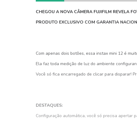
CHEGOU A NOVA CÂMERA FUJIFILM REVELA FOT
PRODUTO EXCLUSIVO COM GARANTIA NACIONAL
Com apenas dois botões, essa instax mini 12 é muito
Ela faz toda medição de luz do ambiente confi
Você só fica encarregado de clicar para disparar! Pr
DESTAQUES:
Configuração automática, você só precisa apertar p
Modo CLOSE-UP, que permite fazer fotos a curtas di
Espelho que auxilia o enquadramento na hora da sel