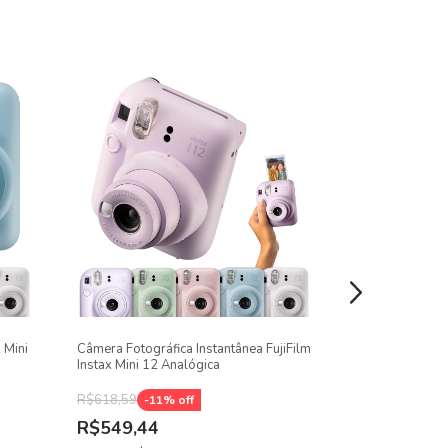
eservados (mini 11 tem fotos selfie mais
 Mini
Câmera Fotográfica Instantânea FujiFilm
Câmera Instax 
Instax Mini 12 Analógica
Instantânea
R$618,59
-
11
% off
R$549,44
R$1.163,5