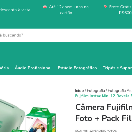
Até 12x sem juros no
Frete Grátis 
esconto à vista
cartão
R$600
ória
Áudio Profissional
Estúdio Fotográfico
Tripés e Supor
Início
/
Fotografia
/
Fotografia An
Fujifilm Instax Mini 12 Revela
Câmera Fujifil
Foto + Pack Fi
SKU:
MINI12VERDE60FOTOS