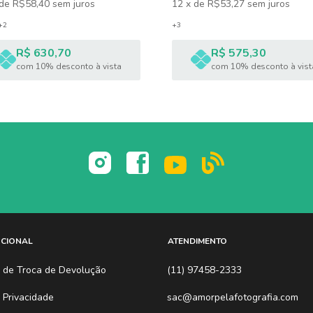
de
R$58,40
sem juros
12
x
de
R$53,27
sem juros
nós da OPTISOM temos à venda o filme ORIGINAL.
+2
+3
R$ 630,70
R$ 575,30
com 10% desconto à vista
com 10% desconto à vist
?
não fica salva em nenhuma mídia.
UCIONAL
ATENDIMENTO
ca de Troca de Devolução
(11) 97458-2333
ela foto Instax Mini 12.
a Privacidade
sac@amorpelafotografia.com