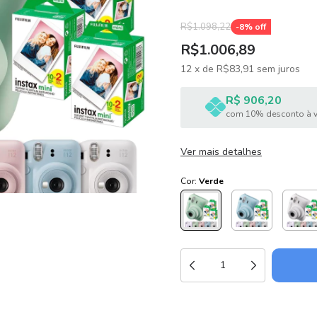
R$1.098,22
-
8
% off
R$1.006,89
12
x
de
R$83,91
sem juros
R$ 906,20
com 10% desconto à v
Ver mais detalhes
Cor:
Verde