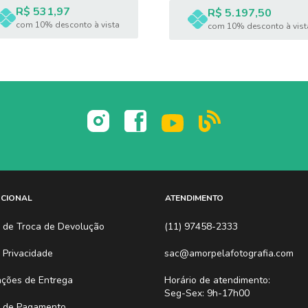
R$ 531,97
R$ 5.197,50
com 10% desconto à vista
com 10% desconto à vist
 de horizonte 360°
UCIONAL
ATENDIMENTO
ca de Troca de Devolução
(11) 97458-2333
UT
a Privacidade
sac@amorpelafotografia.com
ações de Entrega
Horário de atendimento:
Seg-Sex: 9h-17h00
 de Pagamento