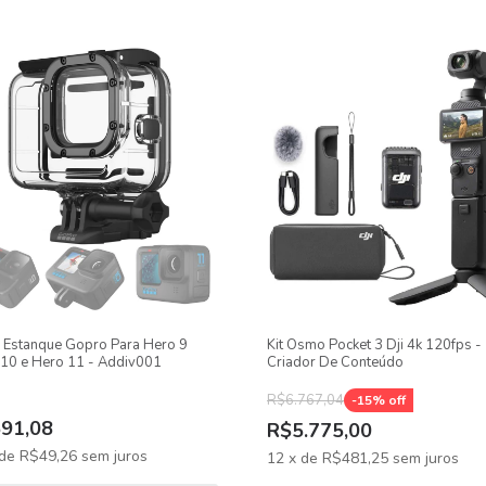
 Estanque Gopro Para Hero 9
Kit Osmo Pocket 3 Dji 4k 120fps -
10 e Hero 11 - Addiv001
Criador De Conteúdo
R$6.767,04
-
15
% off
91,08
R$5.775,00
de
R$49,26
sem juros
12
x
de
R$481,25
sem juros