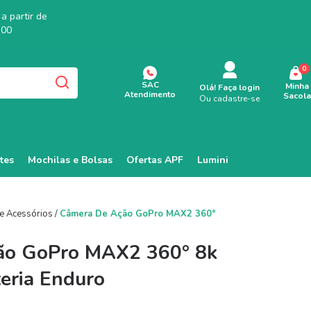
a partir de
,00
0
SAC
Minha
Olá!
Faça login
Atendimento
Sacola
Ou cadastre-se
tes
Mochilas e Bolsas
Ofertas APF
Lumini
e Acessórios
/
Câmera De Ação GoPro MAX2 360°
ão GoPro MAX2 360° 8k
eria Enduro