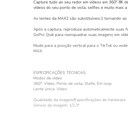
Capture tudo ao seu redor em vídeos em 360° 8K de
vídeos do seu ponto de vista, selfies e muito mais
As lentes da MAX2 são substituíveis,1 tornando-as r
Após a captura, reproduza automaticamente suas fo
GoPro Quik para reenquadrar suas imagens em víde
Mude para a posição vertical para o TikTok ou wides
MAX.
ESPECIFICAÇÕES TÉCNICAS:
Modos de vídeo
360°: Vídeo, Ponto de vista, Slefie, Em loop
Lente única: Vídeo
Qualidade da imagem/Especificações do hardware
Sensor de imagem: 1/2,3"
Abertura da lente: F1.8
Comprimento focal equivalente a 35 mm
Mín. = 14 mm