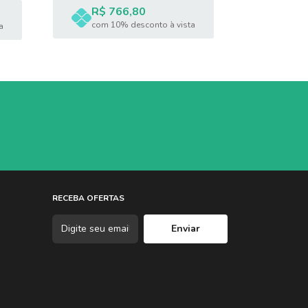
R$ 766,80
R$ 5
com 10% desconto à vista
a
com 1
RECEBA OFERTAS