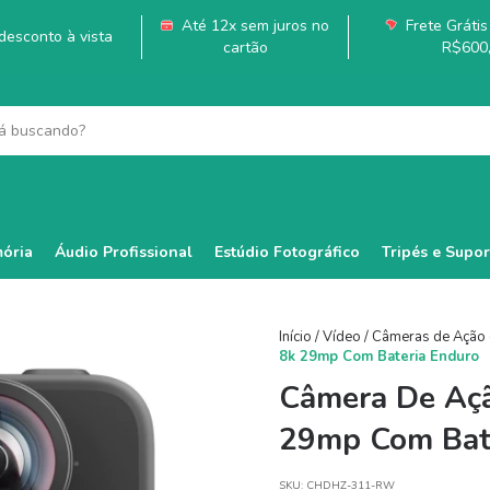
Até 12x sem juros no
Frete Grátis 
esconto à vista
cartão
R$600
ória
Áudio Profissional
Estúdio Fotográfico
Tripés e Supor
Início
/
Vídeo
/
Câmeras de Ação 
8k 29mp Com Bateria Enduro
Câmera De Aç
29mp Com Bat
SKU:
CHDHZ-311-RW