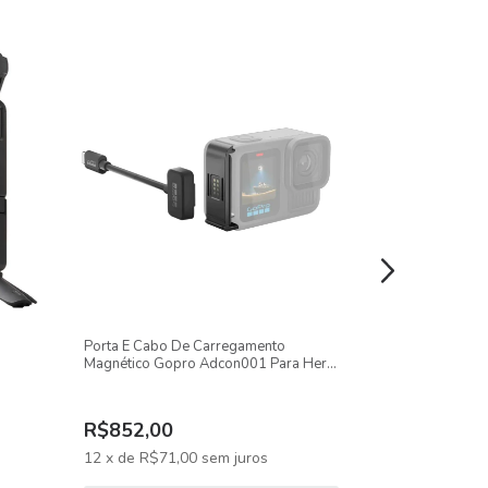
Porta E Cabo De Carregamento
Kit 2 Baterias
Magnético Gopro Adcon001 Para Hero
Para Hero 13 -
11/12/13
R$695,58
-
13
R$852,00
R$601,69
12
x
de
R$71,00
sem juros
12
x
de
R$50,