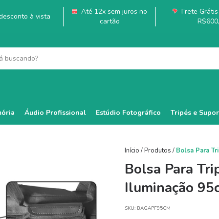
Até 12x sem juros no
Frete Grátis 
esconto à vista
cartão
R$600
ória
Áudio Profissional
Estúdio Fotográfico
Tripés e Supor
Início
/
Produtos
/
Bolsa Para Tr
Bolsa Para Tr
Iluminação 95
SKU:
BAGAPF95CM