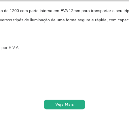
lon de 1200 com parte interna em EVA 12mm para transportar o seu tri
diversos tripés de iluminação de uma forma segura e rápida, com capa
 por E.V.A
Veja Mais
afia