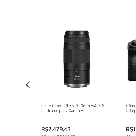
Marca: Amor Pela Fotografia
Garantia: 03 meses
Características:
Modelo: APF95CM
PS-C 24,2 MP
Lente Canon Rf 75-300mm F/4-5.6
Câme
/3.5-5.6 II
Fullframe para Canon R
33mp
R$2.479,43
R$1