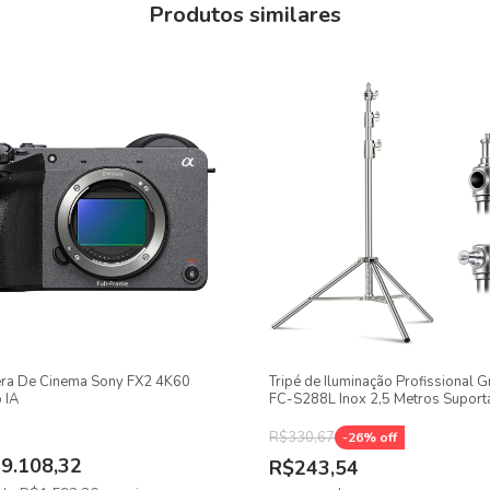
Produtos similares
ra De Cinema Sony FX2 4K60
Tripé de Iluminação Profissional G
 IA
FC-S288L Inox 2,5 Metros Suport
15kg
R$330,67
-
26
% off
9.108,32
R$243,54