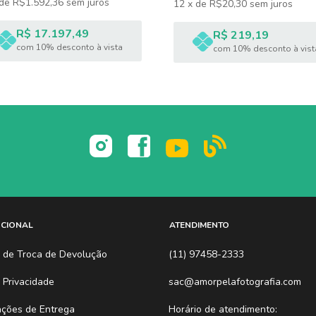
de
R$1.592,36
sem juros
12
x
de
R$20,30
sem juros
R$ 17.197,49
R$ 219,19
com 10% desconto à vista
com 10% desconto à vist
UCIONAL
ATENDIMENTO
ca de Troca de Devolução
(11) 97458-2333
a Privacidade
sac@amorpelafotografia.com
ações de Entrega
Horário de atendimento: