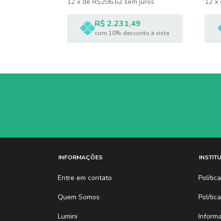
 juros
12
x
de
R$206,62
sem juros
12
x
0
R$ 2.231,49
nto à vista
com 10% desconto à vista
INFORMAÇÕES
INSTIT
Entre em contato
Políti
Quem Somos
Polític
Lumini
Inform