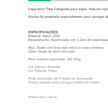
Capa Amor Pela Fotografia para tripés, feita em ny
A bolsa foi projetada especialmente para carregar 
ESPECIFICAÇÕES:
Material: Nylon 1200
Revestimento: Acolchoada com 1,2cm de espessura
Alça: Dupla com feixe tipo velcro e couro sintético
Zíper: Duplo de fácil manuseio
Peso máximo suportado: Até 15kg
Cor Interna: Amarela
Cor Externa: Preto
Pode acomodar até 4 tripés de iluminação
Possui suporte para carrega a bolsa no ombro
ITENS INCLUSOS:
01 Capa para tripés de iluminação Amor Pela Fotogr