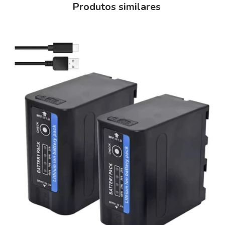
Produtos similares
Carga elétrica: 2000 mAh
Tensão: 7,2 VCC
Potência de saída: 14,4 Wh
Número de flashes em potência máxima: 500 ou mais quando
totalmente carregado
ITENS INCLUSOS:
01 Bateria Godox VB20
Garantia Limitada de 06 meses