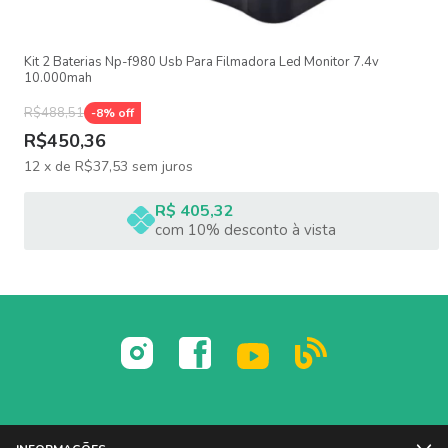
Kit 2 Baterias Np-f980 Usb Para Filmadora Led Monitor 7.4v
10.000mah
R$488,51
-
8
% off
R$450,36
12
x
de
R$37,53
sem juros
R$ 405,32
com 10% desconto à vista