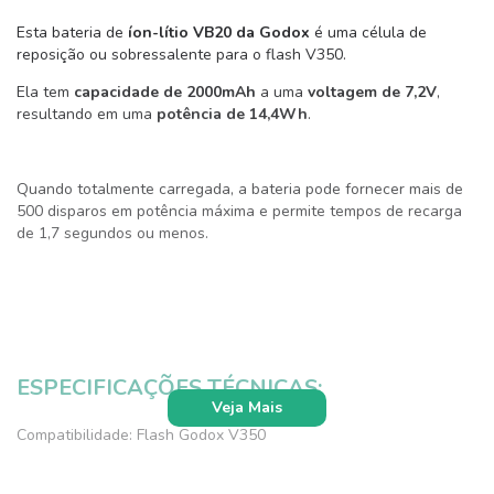
Esta bateria de
íon-lítio VB20 da Godox
é uma célula de
reposição ou sobressalente para o flash V350.
Ela tem
capacidade de 2000mAh
a uma
voltagem de 7,2V
,
resultando em uma
potência de 14,4Wh
.
Quando totalmente carregada, a bateria pode fornecer mais de
500 disparos em potência máxima e permite tempos de recarga
de 1,7 segundos ou menos.
ESPECIFICAÇÕES TÉCNICAS:
Veja Mais
Compatibilidade: Flash Godox V350
Química das baterias: Íon de lítio