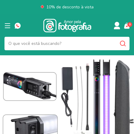
10% de desconto à vista
0