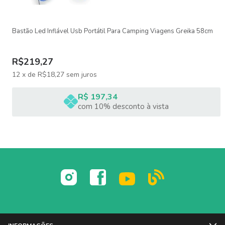
DIMENSÕES DO BASTÃO:
75 x 4,8 Cm
Peso: 730g
Bastão Led Inflável Usb Portátil Para Camping Viagens Greika 58cm
ITENS INCLUSOS:
R$219,27
01 Bastão de Led RGB TL60 Godox
01 Fonte de alimentação
12
x
de
R$18,27
sem juros
01 Cabo DMX RJ45
01 Adaptador acrílico com rosca 1/4''
R$ 197,34
02 Cabos de aço para amarração
com 10% desconto à vista
01 Bag acolchoada para transporte
Marca: Godox
Garantia: 06 meses