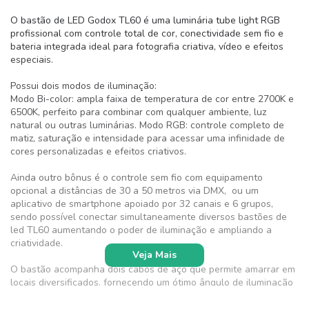
O bastão de LED Godox TL60 é uma luminária tube light RGB
profissional com controle total de cor, conectividade sem fio e
bateria integrada ideal para fotografia criativa, vídeo e efeitos
especiais.
Possui dois modos de iluminação:
Modo Bi-color: ampla faixa de temperatura de cor entre 2700K e
6500K, perfeito para combinar com qualquer ambiente, luz
natural ou outras luminárias. Modo RGB: controle completo de
matiz, saturação e intensidade para acessar uma infinidade de
cores personalizadas e efeitos criativos.
Ainda outro bônus é o controle sem fio com equipamento
opcional a distâncias de 30 a 50 metros via DMX, ou um
aplicativo de smartphone apoiado por 32 canais e 6 grupos,
sendo possível conectar simultaneamente diversos bastões de
led TL60 aumentando o poder de iluminação e ampliando a
criatividade.
Veja Mais
O bastão acompanha dois cabos de aço que permite amarrar em
locais diversificados, fornecendo um ótimo ângulo de iluminação
e segurança.
Também possui um adaptador acrílico para fixar o bastão TL60