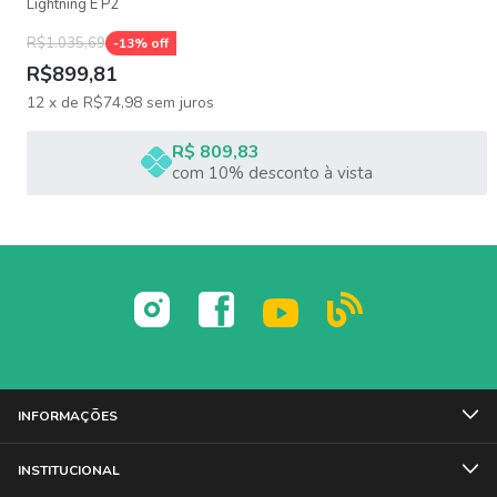
Lightning E P2
R$1.035,69
-
13
% off
R$899,81
12
x
de
R$74,98
sem juros
R$ 809,83
com 10% desconto à vista
INFORMAÇÕES
INSTITUCIONAL