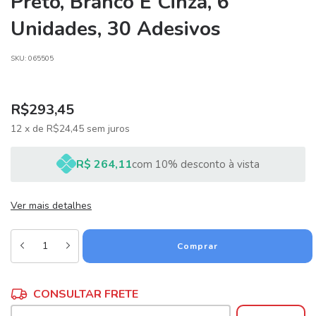
Preto, Branco E Cinza, 6
Unidades, 30 Adesivos
SKU:
065505
R$293,45
12
x
de
R$24,45
sem juros
R$ 264,11
com 10% desconto à vista
Ver mais detalhes
Alterar CEP
Entregas para o CEP:
CONSULTAR FRETE