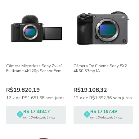
Câmera Mirrorless Sony Zv-e1
Câmera De Cinema Sony FX2
Fullframe 4k120p Sensor Exmor
4K60 33mp IA
R
R$19.820,19
R$19.108,32
12
x
de
R$1.651,68
sem juros
12
x
de
R$1.592,36
sem juros
R$ 17.838,17
R$ 17.197,49
com 10% desconto à vista
com 10% desconto à vista