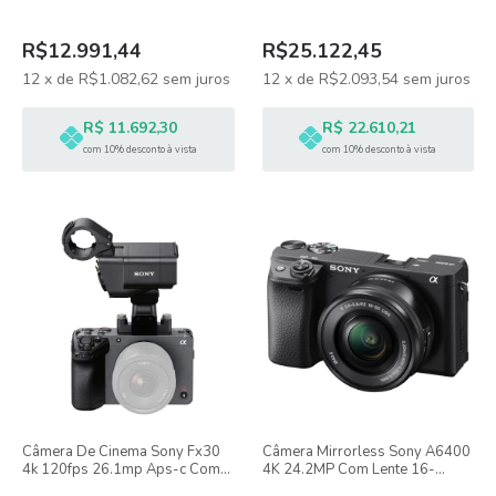
f/3.5-5.6 II
R$12.991,44
R$25.122,45
12
x
de
R$1.082,62
sem juros
12
x
de
R$2.093,54
sem juros
R$ 11.692,30
R$ 22.610,21
com 10% desconto à vista
com 10% desconto à vista
Câmera De Cinema Sony Fx30
Câmera Mirrorless Sony A6400
4k 120fps 26.1mp Aps-c Com
4K 24.2MP Com Lente 16-
Handle Xlr
50mm f/3.5-5.6 II