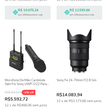
R$ 10.075,24
R$ 12.593,66
com 10% desconto à vista
com 10% desconto à vista
Microfone De Mão Cardióide
Sony Fe 24-70mm F/2.8 Gm
Sem Fio Sony UWP-D22 Para
Câmeras
R$5.833,04
-
4
% off
R$14.083,94
R$5.592,72
12
x
de
R$1.173,66
sem juros
12
x
de
R$466,06
sem juros