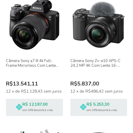
Câmera Sony a7 III 4k Full-
Câmera Sony Zv-e10 APS-C
Frame Mirrorless Com Lente
24,2 MP 4K Com Lente 16-
28-70mm F/3.5-5.6
50mm f/3.5-5.6 II
R$13.541,11
R$5.837,00
12
x
de
R$1.128,43
sem juros
12
x
de
R$486,42
sem juros
R$ 12.187,00
R$ 5.253,30
com 10% desconto à vista
com 10% desconto à vista