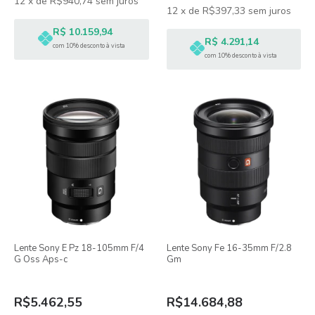
12
x
de
R$940,74
sem juros
12
x
de
R$397,33
sem juros
R$ 10.159,94
R$ 4.291,14
com 10% desconto à vista
com 10% desconto à vista
Lente Sony E Pz 18-105mm F/4
Lente Sony Fe 16-35mm F/2.8
G Oss Aps-c
Gm
R$5.462,55
R$14.684,88