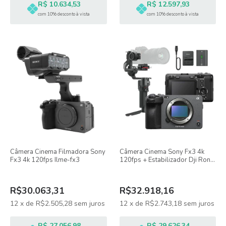
R$ 10.634,53
R$ 12.597,93
com 10% desconto à vista
com 10% desconto à vista
Câmera Cinema Filmadora Sony
Câmera Cinema Sony Fx3 4k
Fx3 4k 120fps Ilme-fx3
120fps + Estabilizador Dji Ronin
Rs3 Mini
R$30.063,31
R$32.918,16
12
x
de
R$2.505,28
sem juros
12
x
de
R$2.743,18
sem juros
R$ 27.056,98
R$ 29.626,34