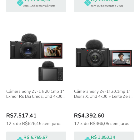
com 10% desconto à vista
com 10% desconto à vista
Câmera Sony Zv-1 Ii 20.1mp 1"
Câmera Sony Zv-1f 20.1mp 1"
Exmor Rs Bsi Cmos, Uhd 4k30 +
Bionz X, Uhd 4k30 + Lente Zeiss
Lente 18-50mm F/1.8-4
Equivalente A 20mm F/2-f/8
R$7.517,41
R$4.392,60
12
x
de
R$626,45
sem juros
12
x
de
R$366,05
sem juros
R$ 6.765,67
R$ 3.953,34