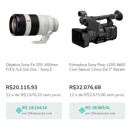
Objetiva Sony Fe 100-400mm
Filmadora Sony Pxw-z200 4k60
F/4.5-5.6 Gm Oss - Sony E
Com Sensor Cmos De 1" Xdcam
R$20.115,93
R$32.076,68
12
x
de
R$1.676,33
sem juros
12
x
de
R$2.673,06
sem juros
R$ 18.104,34
R$ 28.869,01
com 10% desconto à vista
com 10% desconto à vista