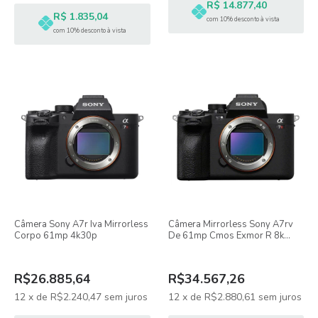
R$ 14.877,40
R$ 1.835,04
com 10% desconto à vista
com 10% desconto à vista
Câmera Sony A7r Iva Mirrorless
Câmera Mirrorless Sony A7rv
Corpo 61mp 4k30p
De 61mp Cmos Exmor R 8k
4k60
R$26.885,64
R$34.567,26
12
x
de
R$2.240,47
sem juros
12
x
de
R$2.880,61
sem juros