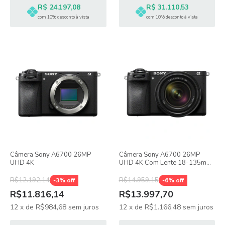
R$ 24.197,08
R$ 31.110,53
com 10% desconto à vista
com 10% desconto à vista
Câmera Sony A6700 26MP
Câmera Sony A6700 26MP
UHD 4K
UHD 4K Com Lente 18-135mm
f/5.3-5.6 OSS
R$12.192,14
R$14.959,15
-
3
% off
-
6
% off
R$11.816,14
R$13.997,70
12
x
de
R$984,68
sem juros
12
x
de
R$1.166,48
sem juros