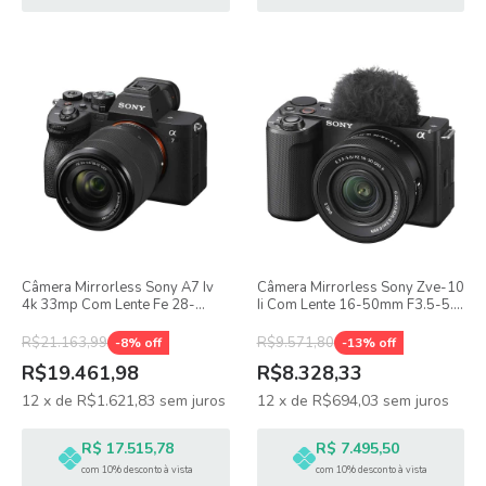
Câmera Mirrorless Sony A7 Iv
Câmera Mirrorless Sony Zve-10
4k 33mp Com Lente Fe 28-
Ii Com Lente 16-50mm F3.5-5.6
70mm F/3.5-5.6 Oss
Oss Ii
R$21.163,99
R$9.571,80
-
8
% off
-
13
% off
R$19.461,98
R$8.328,33
12
x
de
R$1.621,83
sem juros
12
x
de
R$694,03
sem juros
R$ 17.515,78
R$ 7.495,50
com 10% desconto à vista
com 10% desconto à vista