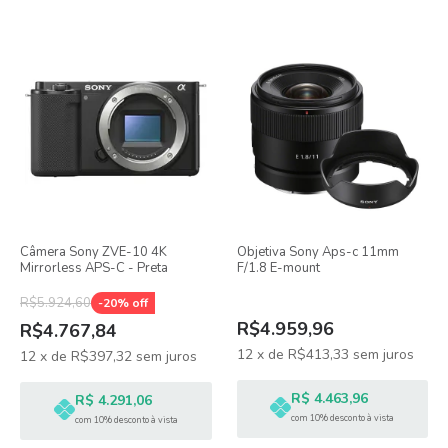
Câmera Sony ZVE-10 4K
Objetiva Sony Aps-c 11mm
Mirrorless APS-C - Preta
F/1.8 E-mount
R$5.924,60
-
20
% off
R$4.959,96
R$4.767,84
12
x
de
R$413,33
sem juros
12
x
de
R$397,32
sem juros
R$ 4.463,96
R$ 4.291,06
com 10% desconto à vista
com 10% desconto à vista