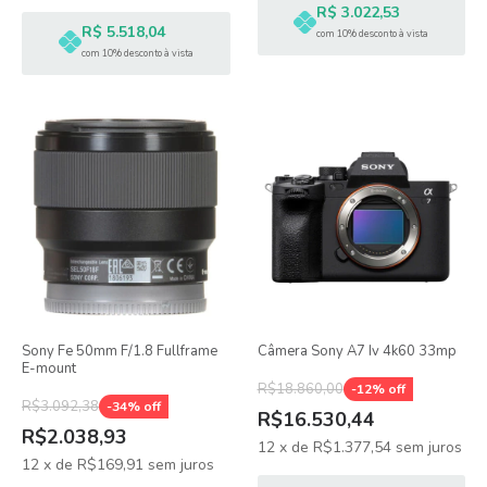
R$ 3.022,53
R$ 5.518,04
com 10% desconto à vista
com 10% desconto à vista
Sony Fe 50mm F/1.8 Fullframe
Câmera Sony A7 Iv 4k60 33mp
E-mount
R$18.860,00
-
12
% off
R$3.092,38
-
34
% off
R$16.530,44
R$2.038,93
12
x
de
R$1.377,54
sem juros
12
x
de
R$169,91
sem juros