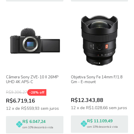
Câmera Sony ZVE-10 II 26MP
Objetiva Sony Fe 14mm F/1.8
UHD 4K APS-C
Gm - E-mount
R$9.306,27
-
28
% off
R$12.343,88
R$6.719,16
12
x
de
R$1.028,66
sem juros
12
x
de
R$559,93
sem juros
R$ 11.109,49
R$ 6.047,24
com 10% desconto à vista
com 10% desconto à vista