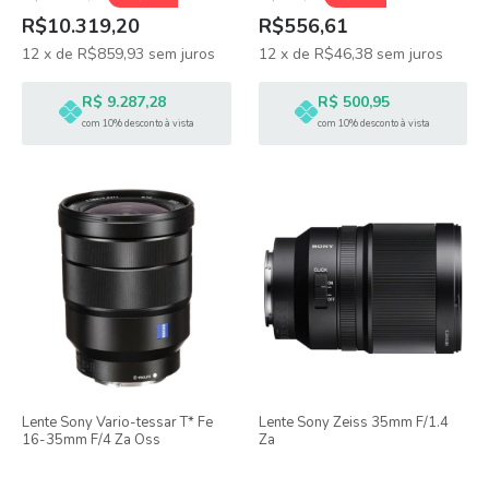
R$10.319,20
R$556,61
12
x
de
R$859,93
sem juros
12
x
de
R$46,38
sem juros
R$ 9.287,28
R$ 500,95
com 10% desconto à vista
com 10% desconto à vista
Lente Sony Vario-tessar T* Fe
Lente Sony Zeiss 35mm F/1.4
16-35mm F/4 Za Oss
Za