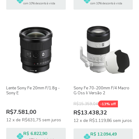
com 10% desconto à vista
com 10% desconto à vista
Lente Sony Fe 20mm F/1.8g -
Sony Fe 70-200mm F/4 Macro
Sony E
G Oss Ii Versão 2
R$15.359,04
-
13
% off
R$7.581,00
R$13.438,32
12
x
de
R$631,75
sem juros
12
x
de
R$1.119,86
sem juros
R$ 6.822,90
R$ 12.094,49