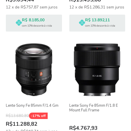
12
x
de
R$757,87
sem juros
12
x
de
R$1.286,31
sem juros
R$ 8.185,00
R$ 13.892,11
com 10% desconto à vista
com 10% desconto à vista
Lente Sony Fe 85mm F/1.4 Gm
Lente Sony Fe 85mm F/1.8 E
Mount Full Frame
R$13.680,80
-
17
% off
R$11.288,82
R$4.767,93