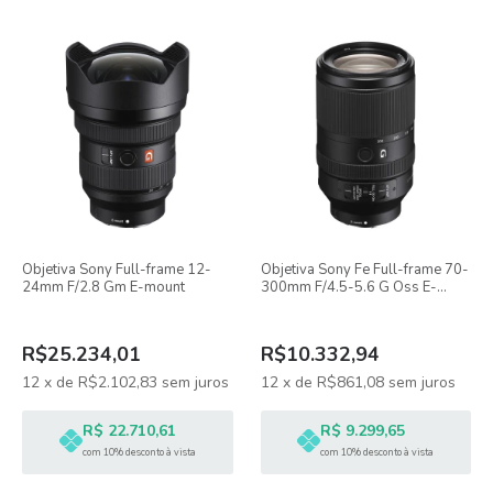
Objetiva Sony Full-frame 12-
Objetiva Sony Fe Full-frame 70-
24mm F/2.8 Gm E-mount
300mm F/4.5-5.6 G Oss E-
mount
R$25.234,01
R$10.332,94
12
x
de
R$2.102,83
sem juros
12
x
de
R$861,08
sem juros
R$ 22.710,61
R$ 9.299,65
com 10% desconto à vista
com 10% desconto à vista