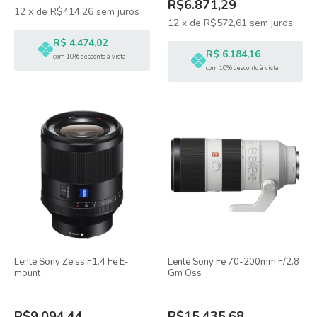
R$6.871,29
12
x
de
R$414,26
sem juros
12
x
de
R$572,61
sem juros
R$ 4.474,02
R$ 6.184,16
com 10% desconto à vista
com 10% desconto à vista
Lente Sony Zeiss F1.4 Fe E-
Lente Sony Fe 70-200mm F/2.8
mount
Gm Oss
R$9.094,44
R$15.435,68