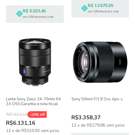
R$ 12.675,55
R$ 5.033,45
com 10% desconto à vista
com 10% desconto à vista
Lente Sony Zeiss 24-70mm f/4
Sony 50mm F/1.8 Oss Aps-c
ZA OSS Garantia e nota fiscal
R$7.612,10
-
19
% off
R$3.358,37
R$6.131,16
12
x
de
R$279,86
sem juros
12
x
de
R$510,93
sem juros