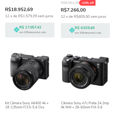
R$8.062,25
-
10
% off
R$18.952,69
R$7.266,00
12
x
de
R$1.579,39
sem juros
12
x
de
R$605,50
sem juros
R$ 17.057,42
R$ 6.539,40
com 10% desconto à vista
com 10% desconto à vista
Kit Câmera Sony A6400 4k +
Câmera Sony A7c Preta 24.2mp
18-135mm F/3.5-5.6 Oss
4k Wifi + 28-60mm F/4-5.6