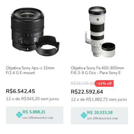
Objetiva Sony Aps-c 15mm
Objetiva Sony Fe 400-800mm
F/1.4 G E-mount
F/6.3-8 G Oss - Para Sony E
R$26.135,31
-
14
% off
R$6.542,45
R$22.592,64
12
x
de
R$545,20
sem juros
12
x
de
R$1.882,72
sem juros
R$ 5.888,21
R$ 20.333,38
com 10% desconto à vista
com 10% desconto à vista