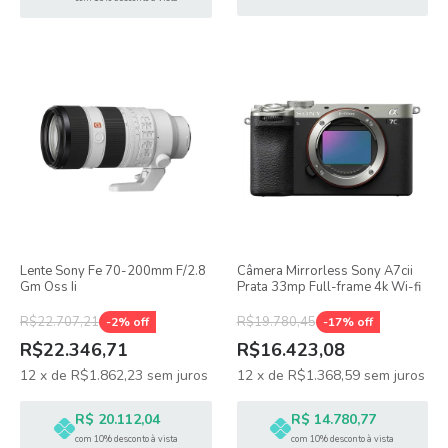
Lente Sony Fe 70-200mm F/2.8
Câmera Mirrorless Sony A7cii
Gm Oss Ii
Prata 33mp Full-frame 4k Wi-fi
R$22.707,21
R$19.780,45
-
2
% off
-
17
% off
R$22.346,71
R$16.423,08
12
x
de
R$1.862,23
sem juros
12
x
de
R$1.368,59
sem juros
R$ 20.112,04
R$ 14.780,77
com 10% desconto à vista
com 10% desconto à vista