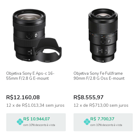
Objetiva Sony E Aps-c 16-
Objetiva Sony Fe Fullframe
55mm F/2.8 G E-mount
90mm F/2.8 G Oss E-mount
R$12.160,08
R$8.555,97
12
x
de
R$1.013,34
sem juros
12
x
de
R$713,00
sem juros
R$ 10.944,07
R$ 7.700,37
com 10% desconto à vista
com 10% desconto à vista