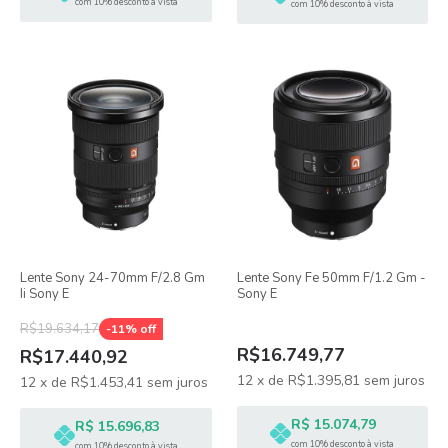
com 10% desconto à vista
com 10% desconto à vista
Lente Sony 24-70mm F/2.8 Gm
Lente Sony Fe 50mm F/1.2 Gm -
Ii Sony E
Sony E
R$19.634,17
-
11
% off
R$16.749,77
R$17.440,92
12
x
de
R$1.395,81
sem juros
12
x
de
R$1.453,41
sem juros
R$ 15.074,79
R$ 15.696,83
com 10% desconto à vista
com 10% desconto à vista