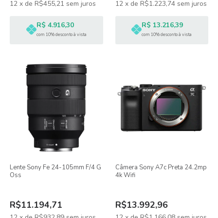
12
x
de
R$455,21
sem juros
12
x
de
R$1.223,74
sem juros
R$ 4.916,30
R$ 13.216,39
com 10% desconto à vista
com 10% desconto à vista
Lente Sony Fe 24-105mm F/4 G
Câmera Sony A7c Preta 24.2mp
Oss
4k Wifi
R$11.194,71
R$13.992,96
12
x
de
R$932,89
sem juros
12
x
de
R$1.166,08
sem juros