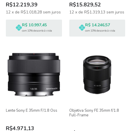
R$12.219,39
R$15.829,52
12
x
de
R$1.018,28
sem juros
12
x
de
R$1.319,13
sem juros
R$ 10.997,45
R$ 14.246,57
com 10% desconto à vista
com 10% desconto à vista
Lente Sony E 35mm F/1.8 Oss
Objetiva Sony FE 35mm f/1.8
Full-Frame
R$4.971,13