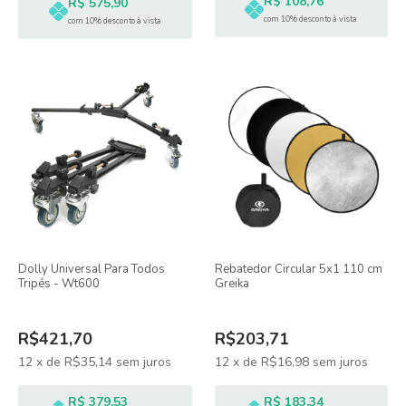
R$ 108,76
R$ 575,90
com 10% desconto à vista
com 10% desconto à vista
Dolly Universal Para Todos
Rebatedor Circular 5x1 110 cm
Tripés - Wt600
Greika
R$421,70
R$203,71
12
x
de
R$35,14
sem juros
12
x
de
R$16,98
sem juros
R$ 379,53
R$ 183,34