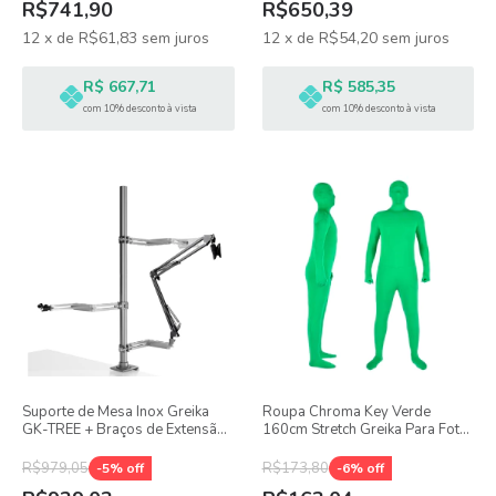
R$741,90
R$650,39
12
x
de
R$61,83
sem juros
12
x
de
R$54,20
sem juros
R$ 667,71
R$ 585,35
com 10% desconto à vista
com 10% desconto à vista
Suporte de Mesa Inox Greika
Roupa Chroma Key Verde
GK-TREE + Braços de Extensão
160cm Stretch Greika Para Foto
Para Acessórios
Vídeo
R$979,05
R$173,80
-
5
% off
-
6
% off