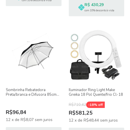
com 10% desconto à vista
R$ 430,29
com 10% desconto à vista
Sombrinha Rebatedora
Iluminador Ring Light Make
Preta/branca e Difusora 85cm
Greika 18 Pol Quente/frio Cl-18
Greika
R$710,42
-
18
% off
R$96,84
R$581,25
12
x
de
R$8,07
sem juros
12
x
de
R$48,44
sem juros