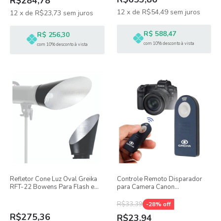
R$284,78
12
x
de
R$54,49
sem juros
12
x
de
R$23,73
sem juros
R$ 588,47
R$ 256,30
com 10% desconto à vista
com 10% desconto à vista
Refletor Cone Luz Oval Greika
Controle Remoto Disparador
RFT-22 Bowens Para Flash e
para Camera Canon
Led Estudio
Infravermelho
R$33,39
-
28
% off
R$275,36
R$23,94