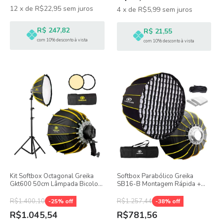
12
x
de
R$22,95
sem juros
4
x
de
R$5,99
sem juros
R$ 247,82
R$ 21,55
com 10% desconto à vista
com 10% desconto à vista
Kit Softbox Octagonal Greika
Softbox Parabólico Greika
Gkt600 50cm Lâmpada Bicolor
SB16-B Montagem Rápida +
100w + Tripé De 2 Metros
Tela Grid
R$1.400,10
R$1.257,44
-
25
% off
-
38
% off
R$1.045,54
R$781,56