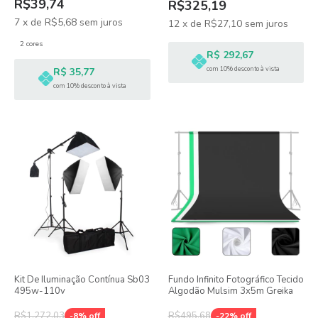
R$39,74
R$325,19
7
x
de
R$5,68
sem juros
12
x
de
R$27,10
sem juros
2 cores
R$ 292,67
com 10% desconto à vista
R$ 35,77
com 10% desconto à vista
Kit De Iluminação Contínua Sb03
Fundo Infinito Fotográfico Tecido
495w-110v
Algodão Mulsim 3x5m Greika
R$1.272,03
R$495,68
-
8
% off
-
22
% off