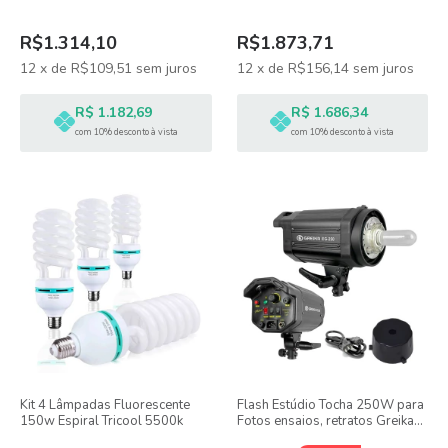
R$1.314,10
R$1.873,71
12
x
de
R$109,51
sem juros
12
x
de
R$156,14
sem juros
R$ 1.182,69
R$ 1.686,34
com 10% desconto à vista
com 10% desconto à vista
Kit 4 Lâmpadas Fluorescente
Flash Estúdio Tocha 250W para
150w Espiral Tricool 5500k
Fotos ensaios, retratos Greika
EG-250