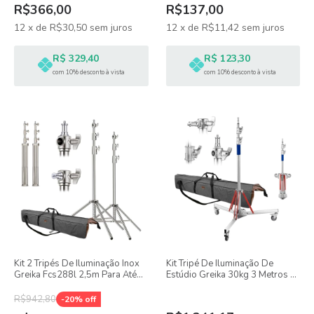
R$366,00
R$137,00
12
x
de
R$30,50
sem juros
12
x
de
R$11,42
sem juros
R$ 329,40
R$ 123,30
com 10% desconto à vista
com 10% desconto à vista
Kit 2 Tripés De Iluminação Inox
Kit Tripé De Iluminação De
Greika Fcs288l 2,5m Para Até
Estúdio Greika 30kg 3 Metros +
15kg + Bolsa De Transporte
Bolsa De Transporte 110cm
110cm
R$942,80
-
20
% off