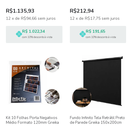
R$1.135,93
R$212,94
12
x
de
R$94,66
sem juros
12
x
de
R$17,75
sem juros
R$ 1.022,34
R$ 191,65
com 10% desconto à vista
com 10% desconto à vista
Kit 10 Folhas Porta Negativos
Fundo Infinito Tela Retrátil Preto
Médio Formato 120mm Greika
de Parede Greika 150x200cm