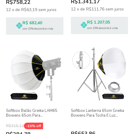
R$1.341,17
R$758,22
12
x
de
R$111,76
sem juros
12
x
de
R$63,19
sem juros
R$ 1.207,05
R$ 682,40
com 10% desconto à vista
com 10% desconto à vista
Softbox Balão Greika LAM65
Softbox Lanterna 65cm Greika
Bowens 65cm Para
Bowens Para Tocha E Luz
Iluminadores e Flahses de
Contínua + Tripe Inox
Estúdio
R$315,12
-
10
% off
R$653,86