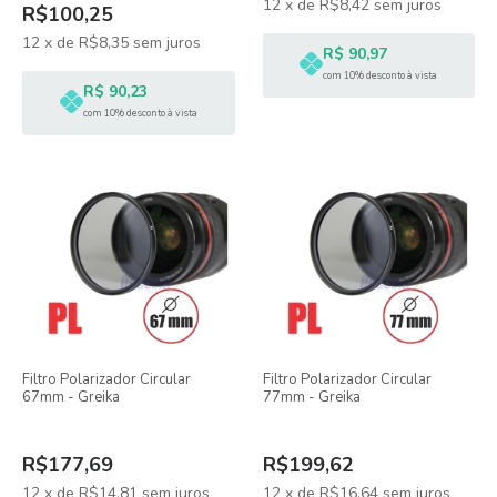
12
x
de
R$8,42
sem juros
R$100,25
12
x
de
R$8,35
sem juros
R$ 90,97
com 10% desconto à vista
R$ 90,23
com 10% desconto à vista
Filtro Polarizador Circular
Filtro Polarizador Circular
67mm - Greika
77mm - Greika
R$177,69
R$199,62
12
x
de
R$14,81
sem juros
12
x
de
R$16,64
sem juros