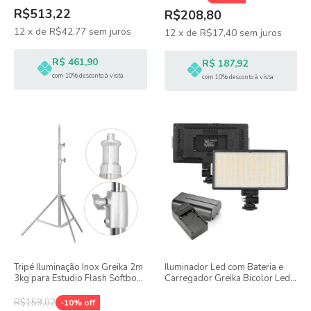
R$513,22
R$208,80
12
x
de
R$42,77
sem juros
12
x
de
R$17,40
sem juros
R$ 461,90
R$ 187,92
com 10% desconto à vista
com 10% desconto à vista
Tripé Iluminação Inox Greika 2m
Iluminador Led com Bateria e
3kg para Estudio Flash Softbox
Carregador Greika Bicolor Led
GLF-X2
416
R$159,02
-
10
% off