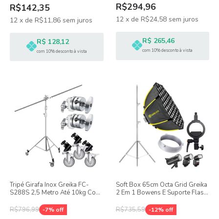
R$294,96
R$142,35
12
x
de
R$24,58
sem juros
12
x
de
R$11,86
sem juros
R$ 265,46
R$ 128,12
com 10% desconto à vista
com 10% desconto à vista
Tripé Girafa Inox Greika FC-
Soft Box 65cm Octa Grid Greika
S288S 2,5 Metro Até 10kg Com
2 Em 1 Bowens E Suporte Flash
Cabeça de Efeito e Rodinhas
com Tripé Inox
R$796,99
R$735,59
-
7
% off
-
12
% off