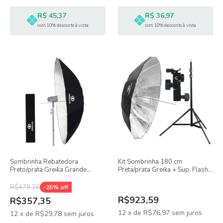
R$ 45,37
R$ 36,97
com 10% desconto à vista
com 10% desconto à vista
Sombrinha Rebatedora
Kit Sombrinha 180 cm
Preto/prata Greika Grande
Preta/prata Greika + Sup. Flash
Bs16-75 180 Cm
+ Tripé
R$479,26
-
25
% off
R$923,59
R$357,35
12
x
de
R$76,97
sem juros
12
x
de
R$29,78
sem juros