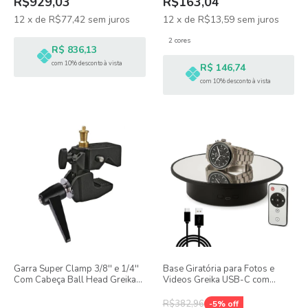
R$929,03
R$163,04
12
x
de
R$77,42
sem juros
12
x
de
R$13,59
sem juros
2 cores
R$ 836,13
com 10% desconto à vista
R$ 146,74
com 10% desconto à vista
Garra Super Clamp 3/8'' e 1/4''
Base Giratória para Fotos e
Com Cabeça Ball Head Greika
Videos Greika USB-C com
A-25
controle remoto
R$382,96
-
5
% off