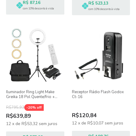
R$ 87,16
R$ 523,13
com 10% desconto à vista
com 10% desconto à vista
Iluminador Ring Light Make
Receptor Rádio Flash Godox
Greika 18 Pol Quente/frio +
Ct-16
Tripé
R$795,93
-
20
% off
R$120,84
R$639,89
12
x
de
R$10,07
sem juros
12
x
de
R$53,32
sem juros