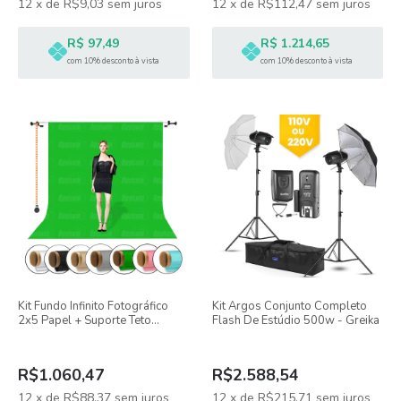
12
x
de
R$9,03
sem juros
12
x
de
R$112,47
sem juros
R$ 97,49
R$ 1.214,65
com 10% desconto à vista
com 10% desconto à vista
Kit Fundo Infinito Fotográfico
Kit Argos Conjunto Completo
2x5 Papel + Suporte Teto
Flash De Estúdio 500w - Greika
Parede Expan Greika
R$1.060,47
R$2.588,54
12
x
de
R$88,37
sem juros
12
x
de
R$215,71
sem juros