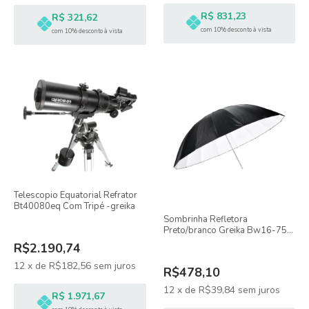
R$ 831,23
R$ 321,62
com 10% desconto à vista
com 10% desconto à vista
Telescopio Equatorial Refrator
Bt40080eq Com Tripé -greika
Sombrinha Refletora
Preto/branco Greika Bw16-75
180 Cm
R$2.190,74
12
x
de
R$182,56
sem juros
R$478,10
12
x
de
R$39,84
sem juros
R$ 1.971,67