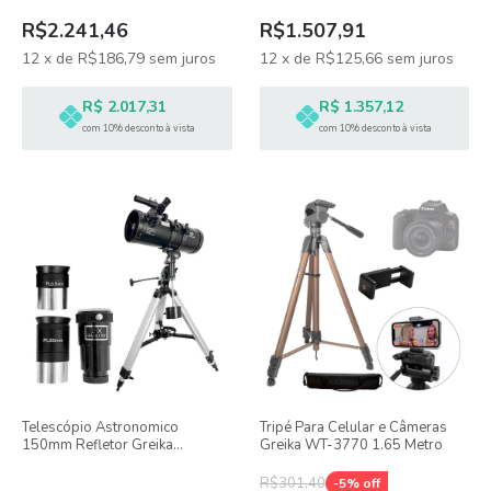
R$2.241,46
R$1.507,91
12
x
de
R$186,79
sem juros
12
x
de
R$125,66
sem juros
R$ 2.017,31
R$ 1.357,12
com 10% desconto à vista
com 10% desconto à vista
Telescópio Astronomico
Tripé Para Celular e Câmeras
150mm Refletor Greika
Greika WT-3770 1.65 Metro
f1400mm Cabeça EQ3
R$301,40
-
5
% off