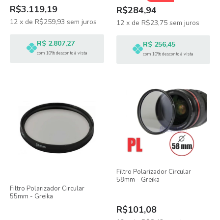
R$3.119,19
R$284,94
12
x
de
R$259,93
sem juros
12
x
de
R$23,75
sem juros
R$ 2.807,27
R$ 256,45
com 10% desconto à vista
com 10% desconto à vista
Filtro Polarizador Circular
58mm - Greika
Filtro Polarizador Circular
55mm - Greika
R$101,08