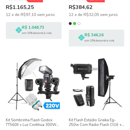
R$1.165,25
R$384,62
12
x
de
R$97,10
sem juros
12
x
de
R$32,05
sem juros
R$ 1.048,73
com 10% desconto à vista
R$ 346,16
com 10% desconto à vista
Kit Sombrinha Flash Godox
Kit Flash Estúdio Greika Eg-
TT560II + Luz Contínua 300W
250w Com Radio Flash Ct16 +
110V
Softbox Grid Strip