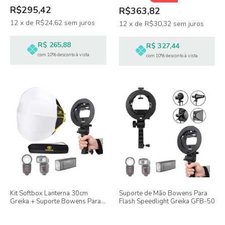
R$295,42
R$363,82
12
x
de
R$24,62
sem juros
12
x
de
R$30,32
sem juros
R$ 265,88
R$ 327,44
com 10% desconto à vista
com 10% desconto à vista
Kit Softbox Lanterna 30cm
Suporte de Mão Bowens Para
Greika + Suporte Bowens Para
Flash Speedlight Greika GFB-50
Flash Speedlight