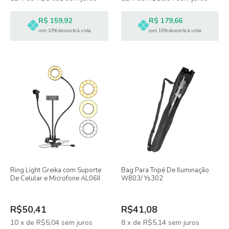
R$ 159,92
R$ 179,66
com 10% desconto à vista
com 10% desconto à vista
Ring Light Greika com Suporte
Bag Para Tripé De Iluminação
De Celular e Microfone AL06II
W803/ Ys302
R$50,41
R$41,08
10
x
de
R$5,04
sem juros
8
x
de
R$5,14
sem juros