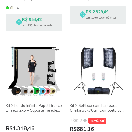
+4
R$ 2.329,69
com 10% desconto à vista
R$ 954,42
com 10% desconto à vista
Kit 2 Fundo Infinito Papel Branco
Kit 2 Softbox com Lampada
E Preto 2x5 + Suporte Parede
Greika 50x70cm Completo com
Teto Duplo Greika
Bolsa e Tripé para fotos e Vídeo
R$822,45
-
17
% off
R$1.318,46
R$681,16