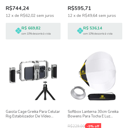
R$744,24
R$595,71
12
x
de
R$62,02
sem juros
12
x
de
R$49,64
sem juros
R$ 669,82
R$ 536,14
com 10% desconto à vista
com 10% desconto à vista
Gaiola Cage Greika Para Celular
Softbox Lanterna 30cm Greika
Rig Estabilizador De Vídeo
Bowens Para Tocha E Luz
Universal
Contínua
R$229,00
-
9
% off