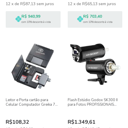
12
x
de
R$87,13
sem juros
12
x
de
R$65,13
sem juros
R$ 940,99
R$ 703,40
com 10% desconto à vista
com 10% desconto à vista
Leitor e Porta cartão para
Flash Estúdio Godox SK300 II
Celular Computador Greika 7
para Fotos PROFISSIONAIS
em 1
300W com Rádio Embutido
R$108,32
R$1.349,61