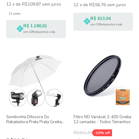
12
x
de
R$109,87
sem juros
12
x
de
R$56,76
sem juros
21 cores
R$ 613,04
com 10% desconto à vista
R$ 1.186,61
com 10% desconto à vista
Sombrinha Difusora Ou
Filtro ND Variável 2-400 Greika
Rebatedora Preta Prata Greika
12 camadas - Todos Tamanhos
60cm
R$362,30
-
10
% off