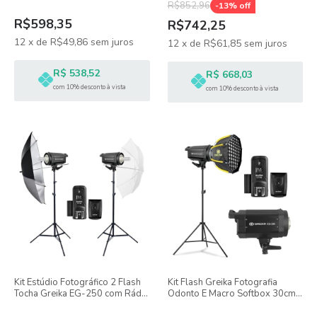
R$852,96
-
13
% off
R$598,35
R$742,25
12
x
de
R$49,86
sem juros
12
x
de
R$61,85
sem juros
R$ 538,52
R$ 668,03
com 10% desconto à vista
com 10% desconto à vista
Kit Estúdio Fotográfico 2 Flash
Kit Flash Greika Fotografia
Tocha Greika EG-250 com Rádio
Odonto E Macro Softbox 30cm
flash e Sombrinhas - 500W
Grid + Disparador Sem Fio