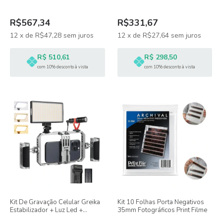
Flexível
Com Bolsa
R$567,34
R$331,67
12
x
de
R$47,28
sem juros
12
x
de
R$27,64
sem juros
R$ 510,61
R$ 298,50
com 10% desconto à vista
com 10% desconto à vista
Kit De Gravação Celular Greika
Kit 10 Folhas Porta Negativos
Estabilizador + Luz Led +
35mm Fotográficos Print Filme
Microfone Shotgun