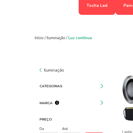
Tocha Led
Pain
Início
/
Iluminação
/
Luz contínua
Iluminação
CATEGORIAS
MARCA
1
PREÇO
De
Até
Lente