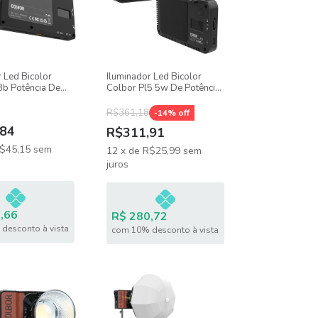
 Led Bicolor
Iluminador Led Bicolor
8b Potência De
Colbor Pl5 5w De Potência,
 - 9000k, Bateria
2700k - 6500k, Bateria
vel
Recarregável
R$361,18
-
14
% off
84
R$311,91
$45,15
sem
12
x
de
R$25,99
sem
juros
,66
R$ 280,72
desconto à vista
com 10% desconto à vista