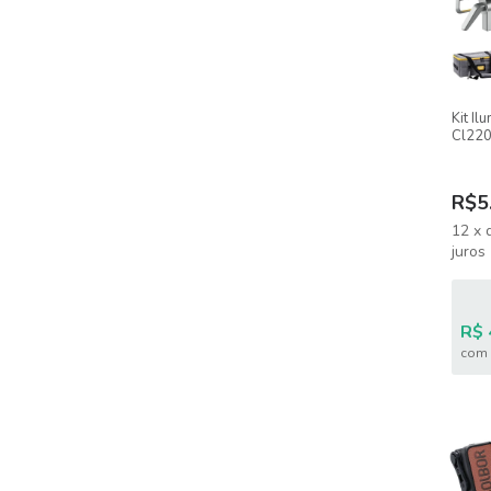
Kit I
Cl220
Softb
+ Trip
R$5
12
x
juros
R$ 
com 