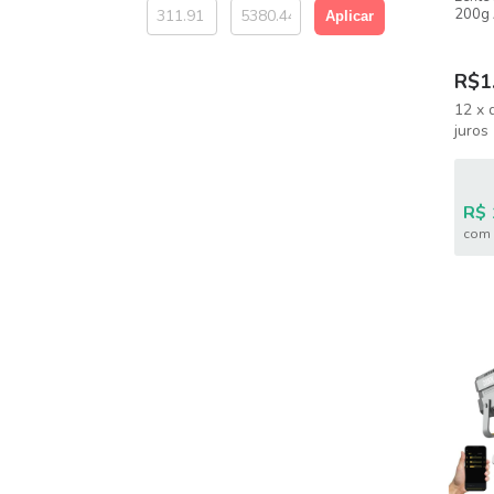
200g 
Aplicar
Bowe
R$1
12
x
juros
R$ 
com 