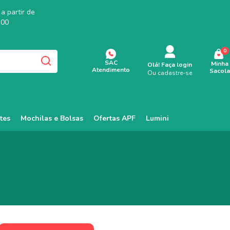
a partir de
,00
0
SAC
Minha
Olá!
Faça login
Atendimento
Sacola
Ou cadastre-se
tes
Mochilas e Bolsas
Ofertas APF
Lumini