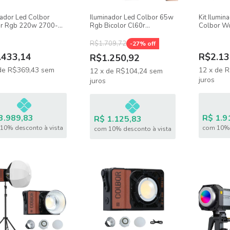
nador Led Colbor
Iluminador Led Colbor 65w
Kit Ilumin
r Rgb 220w 2700-
Rgb Bicolor Cl60r
Colbor W
 Bluetooth Para
Ultracompacto + Bolsa
105w + So
io
Cs25 + Tr
R$1.709,72
-
27
% off
.433,14
R$2.13
R$1.250,92
de
R$369,43
sem
12
x
de
R
12
x
de
R$104,24
sem
juros
juros
3.989,83
R$ 1.9
R$ 1.125,83
10% desconto à vista
com 10% 
com 10% desconto à vista