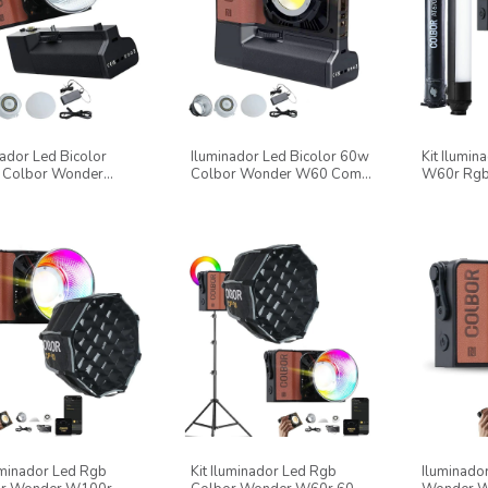
nador Led Bicolor
Iluminador Led Bicolor 60w
Kit Ilumin
 Colbor Wonder
Colbor Wonder W60 Com
W60r Rgb 
Com Bateria
Bateria Powerbase
Softbox T
rbase
luminador Led Rgb
Kit Iluminador Led Rgb
Iluminado