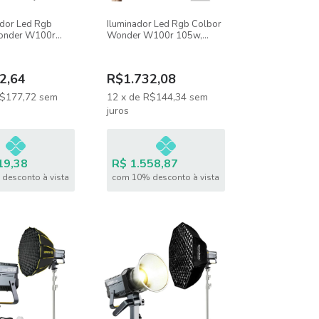
ador Led Rgb
Iluminador Led Rgb Colbor
onder W100r
Wonder W100r 105w,
ftbox Lanterna
Bicolor 2700k-6500k, Para
ipé 2,4m
Filmagens E Fotos
2,64
R$1.732,08
$177,72
sem
12
x
de
R$144,34
sem
juros
19,38
R$ 1.558,87
desconto à vista
com 10% desconto à vista