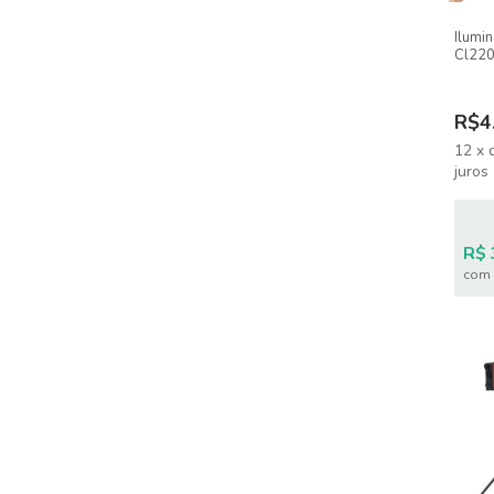
Ilumi
Cl220
6500k
Estúd
R$4
12
x
juros
R$ 
com 