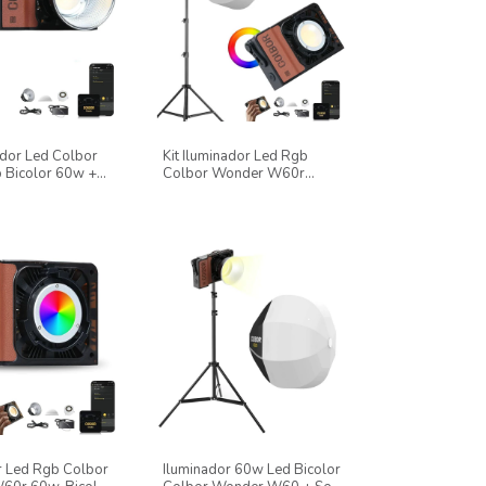
ador Led Colbor
Kit Iluminador Led Rgb
Bicolor 60w +
Colbor Wonder W60r
ubular At670
105w + Softbox Lanterna
Cs25 + Tripé 2,4m
r Led Rgb Colbor
Iluminador 60w Led Bicolor