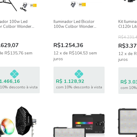
nador 100w Led
Iluminador Led Bicolor
Kit Ilumin
or Colbor Wonder
100w Colbor Wonder
Cl120r Li
+ Soft Mini Lanterna
W100 Ultracompacto
90cm Com 
é
R$4.231,
.629,07
R$1.254,36
R$3.37
de
R$135,76
sem
12
x
de
R$104,53
sem
12
x
de
R
juros
juros
1.466,16
R$ 1.128,92
R$ 3.0
10% desconto à vista
com 10% desconto à vista
com 10% 