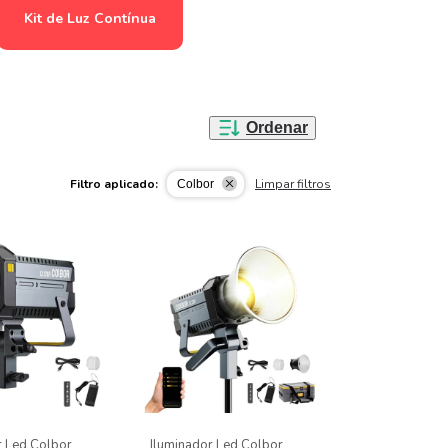
Kit de Luz Contínua
Ordenar
Filtro aplicado:
Limpar filtros
Colbor
r Led Colbor
Iluminador Led Colbor