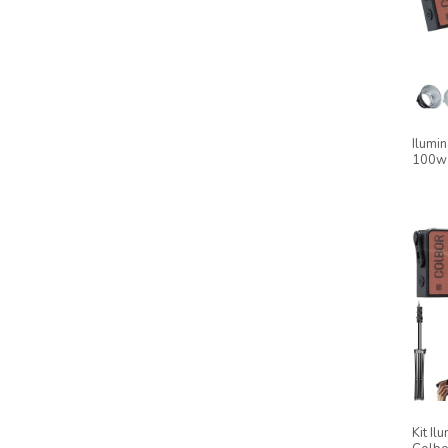
Ilumi
100w
W100 
Powe
Kit I