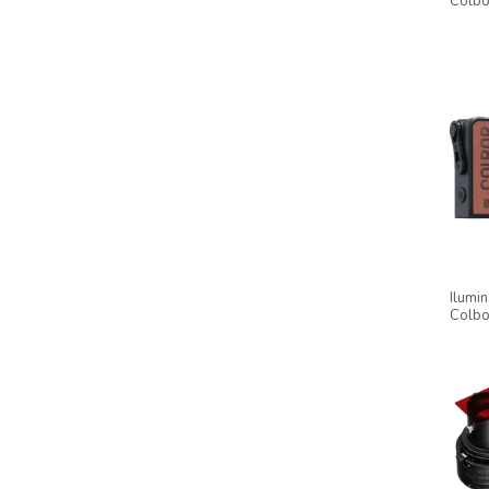
Colb
105w 
Grid +
Ilumi
Colb
Ultra