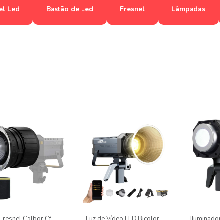
el Led
Bastão de Led
Fresnel
Lâmpadas
 Fresnel Colbor Cf-
Luz de Vídeo LED Bicolor
Iluminado