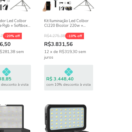
ador Led Colbor
Kit Iluminação Led Colbor
te Rgb + Softbox
Cl220 Bicolor 220w +
Grid + Tripé Inox
Softbox Godox 95cm Grid
+ Tripé Inox
47
R$4.275,38
-
20
% off
-
10
% off
6,50
R$3.831,56
$281,38
sem
12
x
de
R$319,30
sem
juros
38,85
R$ 3.448,40
desconto à vista
com 10% desconto à vista