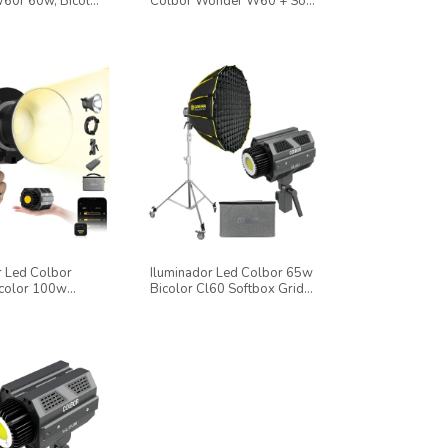
0r 60w, Bicolor
Colbor Wonder W60 + Soft
0k, Para
Mini Lanterna + Tripé
 E Fotos
r Led Colbor
Iluminador Led Colbor 65w
color 100w
Bicolor Cl60 Softbox Grid
acto + Bolsa
90cm E Tripé Inox Rodinhas