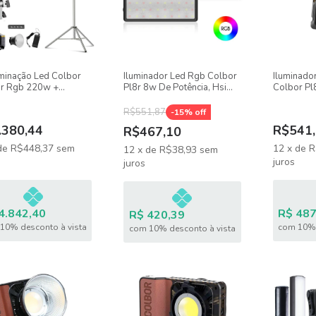
luminação Led Colbor
Iluminador Led Rgb Colbor
Iluminador
r Rgb 220w +
Pl8r 8w De Potência, Hsi
Colbor Pl
ox Godox 95cm Grid
360°, Bateria Recarregável
8w, 2500k
é Inox
Recarregá
R$551,87
-
15
% off
.380,44
R$541,
R$467,10
de
R$448,37
sem
12
x
de
R
12
x
de
R$38,93
sem
juros
juros
4.842,40
R$ 487
R$ 420,39
10% desconto à vista
com 10% 
com 10% desconto à vista