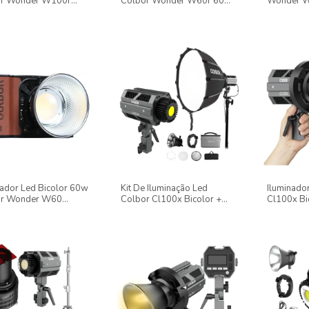
or Wonder W100r
Colbor Wonder W60r 60w
Wonder W6
+ Softbox Cp30 Com
+ Softbox Cp30 Com Grid +
2700k-650
 Tripé 2,4m
Tripé 2,4m
Filmagens
nador Led Bicolor 60w
Kit De Iluminação Led
Iluminado
or Wonder W60
Colbor Cl100x Bicolor +
Cl100x Bi
compacto
Softbox 45cm + Tripé Inox
Ultracomp