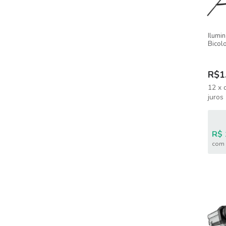
Ilumi
Bicol
W100 
+ Trip
R$1
12
x
juros
R$ 
com 