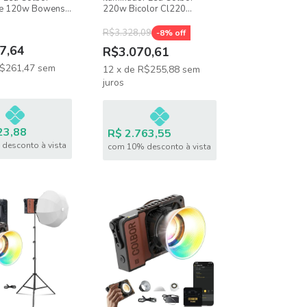
te 120w Bowens,
220w Bicolor Cl220
lor 2700k-6500k
Compacto + Bolsa
R$3.328,09
-
8
% off
7,64
R$3.070,61
$261,47
sem
12
x
de
R$255,88
sem
juros
23,88
R$ 2.763,55
desconto à vista
com 10% desconto à vista