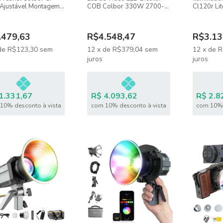
Ajustável Montagem
COB Colbor 330W 2700-
Cl120r Li
ns
6500K CTT Bowens e NATO
Rgb, Bico
.479,63
R$4.548,47
R$3.13
de
R$123,30
sem
12
x
de
R$379,04
sem
12
x
de
R
juros
juros
1.331,67
R$ 4.093,62
R$ 2.8
10% desconto à vista
com 10% desconto à vista
com 10% 